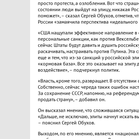
просто протеста, а озлобления. Вот что страшн
состоянии люди выйдут на улицу, никакая Рос
поможет», – сказал Сергей Обухов, отметив, ч
России «замаячила перспектива «идеального
«США нащупали эффективное направление в 
персональные санкции, как против Вексельбе
сейчас Штаты будут давить и душить российску
раскачивать, настраивать против Путина. Эта 
еще и тем, что из-за санкций у российской э
«кормовая база». Все это оказывает на элит
воздействие», – подчеркнул политик.
«Власть, кроме того, развращает. В отсутств
Собственно, сейчас череда таких ошибок наст
За сохранение СССР, напомню, на референду
продать страну», – добавил он.
Он высказал мнение, что сложившаяся ситуа
«Дальше, не исключаю, элиты начнут искать в
– пояснил Сергей Обухов.
Выходом, по его мнению, является «национали