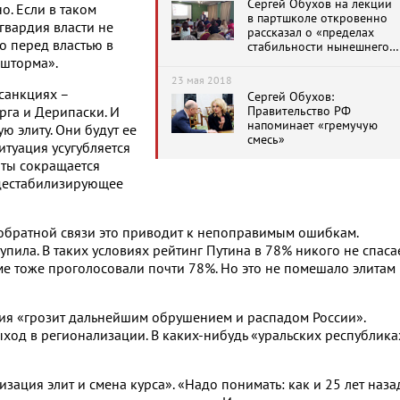
Сергей Обухов на лекции
о. Если в таком
в партшколе откровенно
гвардия власти не
рассказал о «пределах
то перед властью в
стабильности нынешнего
режима»
 шторма».
23 мая 2018
санкциях –
Сергей Обухов:
Правительство РФ
рга и Дерипаски. И
напоминает «гремучую
ю элиту. Они будут ее
смесь»
ситуация усугубляется
литы сокращается
у дестабилизирующее
ии обратной связи это приводит к непоправимым ошибкам.
упила. В таких условиях рейтинг Путина в 78% никого не спасае
ме тоже проголосовали почти 78%. Но это не помешало элитам
ция «грозит дальнейшим обрушением и распадом России».
ыход в регионализации. В каких-нибудь «уральских республика
зация элит и смена курса». «Надо понимать: как и 25 лет назад