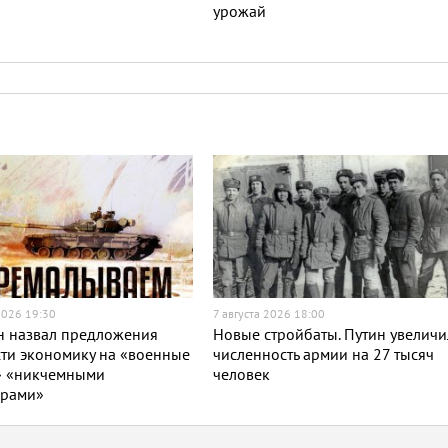
урожай
2026 19:30
7 августа 2026 18:00
н назвал предложения
Новые стройбаты. Путин увеличи
ти экономику на «военные
численность армии на 27 тысяч
» «никчемными
человек
орами»