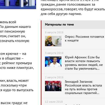
граждан, ранее голосовавших за
единороссов, говорят, что будут искать
для себя другую партию.
ржень всей
Материалы по теме
«По данным нашего
ают пенсионную
8 августа 2018
ом, считает он,
Опрос: Россияне готовятся
к нищете
означать «полную
3 августа 2018
ном крючке – на
Юрий Афонин: Если бы
ы в обществе –
власти хотели повысить
ас рейтинг премьера
уровень жизни людей, не
сто ниже плинтуса»,
стали бы увеличивать
пенсионный возраст
2 августа 2018
и», власть, может
Геннадий Зюганов:
 поскольку «при
Российская власть встала
на путь войны против
я куда-то выпускать
социальных гарантий
собственного народа
12 июля 2018
 высок градус не