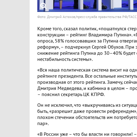
Фото: Дмитрий Астахов/пресс-служба правительства РФ/ТАСС
Кроме того, сказал политик, «пошатнулся сте
конструкции – рейтинг Владимира Путина». 
опроса, 58% голосовавших за Путина отверг
реформу», – подчеркнул Сергей Обухов. При эт
снижение рейтинга Путина до 30–40% будет 
нестабильность системы».
«Вся наша политическая система висит на од
рейтинге президента. Все остальные институт
производная от этого рейтинга. Замечу, сейч
Дмитрия Медведева, и кабмина в целом – про
– пояснил секретарь ЦК КПРФ.
Он не исключил, что «выкручиваясь из ситуаци
быть, «разрешит даже провести референдум»,
плохом стечении обстоятельств им потребуетс
пар».
«В России уже – что бы власти ни говорили! –