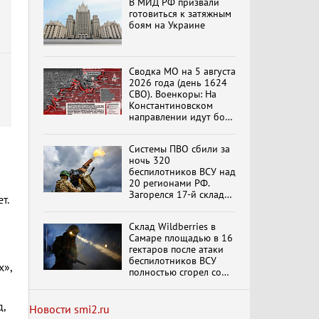
В МИД РФ призвали
Специальный репортаж
Степногорска
готовиться к затяжным
«Изменимся или
вымрем»
боям на Украине
К ГРАЖДАНАМ
Сводка МО на 5 августа
РОССИИ! Обращение
2026 года (день 1624
Г.А. Зюганова,
СВО). Военкоры: На
Председателя ЦК
Константиновском
КПРФ Руководителя
направлении идут бои
фракции КПРФ в
в Алексеево-Дружковке
Государственной Думе
Документальный
РФ (28.07.2026)
Системы ПВО сбили за
фильм "Империализм и
террор"
ночь 320
беспилотников ВСУ над
20 регионами РФ.
Загорелся 17-й склад
т.
Wildberries. Сводка
Бить смелее!
В.Баранец, В.Дандыкин,
ПВО на 4 августа 2026
Склад Wildberries в
А.Матвийчук, К.Сивков
года
обновлено
Самаре площадью в 16
(06.08.2026)
гектаров после атаки
беспилотников ВСУ
х»,
полностью сгорел со
Темы дня (07.08.2026) В
всем товаром
ГОСДУМЕ ПРОШЛО
ЗАСЕДАНИЕ
ОБРАЗОВАННОГО ПО
,
Новости smi2.ru
ИНИЦИАТИВЕ КПРФ