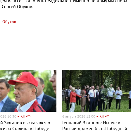
щем классе – он опять неадекватен. Именно поэтому мы снова –
 Сергей Обухов.
Обухов
– КПРФ
– КПРФ
 2026 10:30
6 августа 2026 12:00
й Зюганов высказался о
Геннадий Зюганов: Нынче в
сифа Сталина в Победе
России должен быть Победный