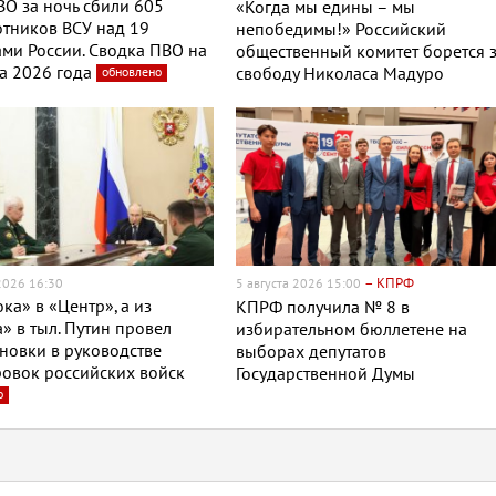
О за ночь сбили 605
«Когда мы едины – мы
тников ВСУ над 19
непобедимы!» Российский
ми России. Сводка ПВО на
общественный комитет борется 
та 2026 года
обновлено
свободу Николаса Мадуро
– КПРФ
 2026 16:30
5 августа 2026 15:00
ока» в «Центр», а из
КПРФ получила № 8 в
» в тыл. Путин провел
избирательном бюллетене на
новки в руководстве
выборах депутатов
овок российских войск
Государственной Думы
о