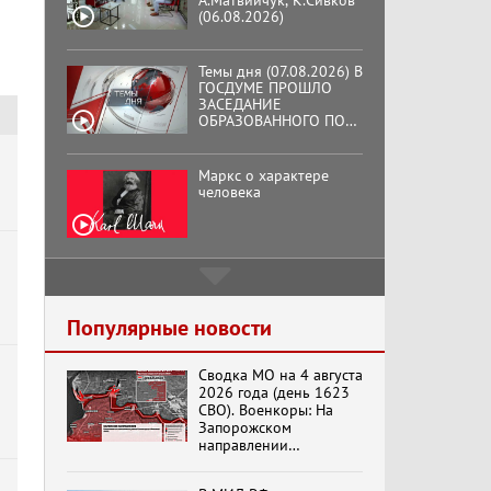
ЗАСЕДАНИЕ
ОБРАЗОВАННОГО ПО
ИНИЦИАТИВЕ КПРФ
ОБЩЕСТВЕННОГО
КОМИТЕТА ЗА
Маркс о характере
ОСВОБОЖДЕНИЕ
человека
ПРЕЗИДЕНТА
ВЕНЕСУЭЛЫ
НИКОЛАСА МАДУРО.
Подмосковный
кооператор
Хук слева: «Что и
требовалось доказать!»
(07.08.2026)
Популярные новости
Сводка МО на 4 августа
Бренды Советской
2026 года (день 1623
эпохи "Гжель"
СВО). Военкоры: На
Запорожском
направлении
продолжаются
столкновения в районе