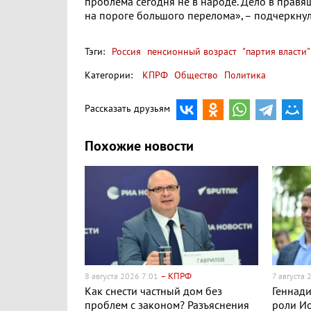
проблема сегодня не в народе. Дело в правя
на пороге большого перелома», – подчеркнул
Тэги:
Россия
пенсионный возраст
"партия власти"
Категории:
КПРФ
Общество
Политика
Рассказать друзьям
Похожие новости
– КПРФ
8 августа 2026 7:01
7 августа
Как снести частный дом без
Геннади
проблем с законом? Разъяснения
роли Ио