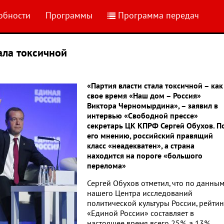
обности
Программы
Программа передач
ала токсичной
«Партия власти стала токсичной – как
свое время «Наш дом – Россия»
Виктора Черномырдина», – заявил в
интервью «Свободной прессе»
секретарь ЦК КПРФ Сергей Обухов. П
его мнению, российский правящий
класс «неадекватен», а страна
находится на пороге «большого
перелома»
Сергей Обухов отметил, что по данны
нашего Центра исследований
политической культуры России, рейтин
«Единой России» составляет в
настоящее время всего 25%, а 13%