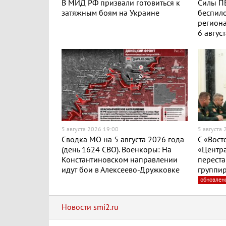
В МИД РФ призвали готовиться к
Силы ПВ
затяжным боям на Украине
беспило
региона
6 авгус
5 августа 2026 19:00
5 августа
Сводка МО на 5 августа 2026 года
С «Вост
(день 1624 СВО). Военкоры: На
«Центра
Константиновском направлении
переста
идут бои в Алексеево-Дружковке
группир
обновлен
Новости smi2.ru