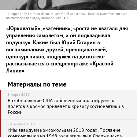
12 апреля 1961 г. Первый космонавт Юрий Алексеевич Гагарин в автобусе по пути
на стартовую площадку. Фотохроника ТАСС
«Юрковатый», «затейник», «роста не хватало для
управления самолетом, и он подкладывал
подушку». Каким был Юрий Гагарин в
воспоминаниях друзей, преподавателей,
однокурсников, подружек на дискотеке
рассказывается в спецрепортаже «Красной
Линии»
Материалы по теме
8 марта 2019
Возобновление США собственных пилотируемых
полетов в космос приведет к кризису космонавтики в
России
28 октября 2018
«Мы завидуем комсомольцам 2018 года». Послание
комсомольцев из 1968 года вскрыли в Дзержинском