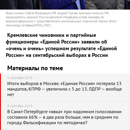
Вице-спикер Совета Федерации РФ Андрей Турчак, премьер-министр РФ,
председатель «Единой России»Дмитрий Медведев (слева направо) во
видеоконференции с представителями региональных отделений партии. Фото:
Александр Астафьев/POOL/ТАСС
Кремлевские чиновники и партийные
функционеры «Единой России» заявили об
«очень и очень» успешном результате «Единой
России» на сентябрьский выборах в России
Материалы по теме
9 сентября 2019
Итоги выборов в Москве. «Единая Россия» потеряла 13
мандатов, КПРФ — увеличила с 5 до 13. ЛДПР — вообще
нет
9 сентября 2019
В Санкт-Петербурге «явка» при надомном голосовании
составила 66% — в два раза больше, чем в среднем по
городу. Фальсификации по методичке?