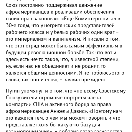
Союз постоянно поддерживал движение
афроамериканцев к реализации обеспечения
своих прав законных». «Еще Коминтерн писал в
30-е годы, что у негритянских представителей
рабочего класса и у белых рабочих один враг –
это империализм и капитализм. И писали о том,
что этот отряд может быть самым эффективным в
будущей революционной борьбе. Так что вот и
здесь есть нечто такое, что, в известной степени,
ну, если нас не объединяет и не роднит, то
является общими ценностями. Я не побоюсь этого
слова, так оно и есть», – заявил президент.
Путин упомянул и о том, что «по всему Советскому
Союзу висели огромные портреты члена
компартии США и активного борца за права
афроамериканцев Анжелы Дэвис». «Поэтому нам
это кажется тем, о чем мы можем говорить и что
представляет хотя бы какую-то базу для
взаимопонимания», – добавил глава государства.