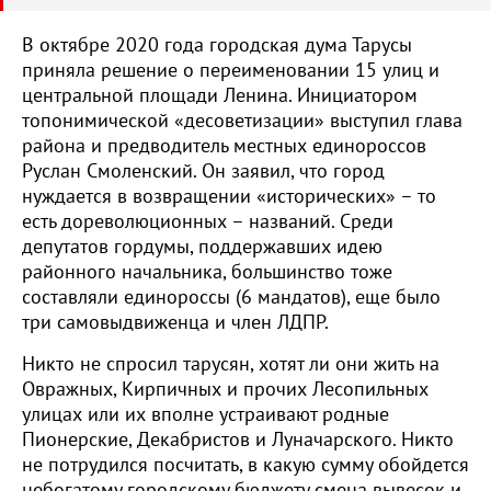
В октябре 2020 года городская дума Тарусы
приняла решение о переименовании 15 улиц и
центральной площади Ленина. Инициатором
топонимической «десоветизации» выступил глава
района и предводитель местных единороссов
Руслан Смоленский. Он заявил, что город
нуждается в возвращении «исторических» – то
есть дореволюционных – названий. Среди
депутатов гордумы, поддержавших идею
районного начальника, большинство тоже
составляли единороссы (6 мандатов), еще было
три самовыдвиженца и член ЛДПР.
Никто не спросил тарусян, хотят ли они жить на
Овражных, Кирпичных и прочих Лесопильных
улицах или их вполне устраивают родные
Пионерские, Декабристов и Луначарского. Никто
не потрудился посчитать, в какую сумму обойдется
небогатому городскому бюджету смена вывесок и