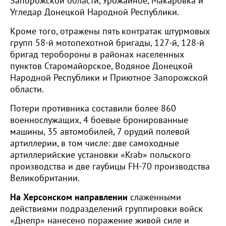
Запорожской области, Урожайное, Макаровка и
Угледар Донецкой Народной Республики.
Кроме того, отражены пять контратак штурмовых
групп 58-й мотопехотной бригады, 127-й, 128-й
бригад теробороны в районах населенных
пунктов Старомайорское, Водяное Донецкой
Народной Республики и Приютное Запорожской
области.
Потери противника составили более 860
военнослужащих, 4 боевые бронированные
машины, 35 автомобилей, 7 орудий полевой
артиллерии, в том числе: две самоходные
артиллерийские установки «Krab» польского
производства и две гаубицы FH-70 производства
Великобритании.
На Херсонском направлении
слаженными
действиями подразделений группировки войск
«Днепр» нанесено поражение живой силе и