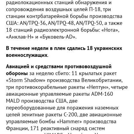
радиолокационных станций обнаружения и
сопровождения воздушных целей П-18, три
станции контрбатарейной борьбы производства
США: AN/TPQ-36, AN/TPQ-48, AN/TPQ-50, а также
18 станций радиоэлектронной борьбы: «Нота»,
«Анклав-Н» и «Буковель-AD».
В течение недели в плен сдались 18 украинских
военнослужащих
.
Авиацией и средствами противовоздушной
обороны
за неделю сбито: 11 крылатых ракет
«Storm Shadow» производства Великобритании,
три противокорабельные ракеты «Нептун», четыре
авиационные управляемые ракеты ADM-160
MALD производства США, две
переоборудованные для поражения наземных
целей зенитные ракеты С-200, две авиационные
управляемые бомбы «Hammer» производства
Франции, 171 реактивный снаряд систем