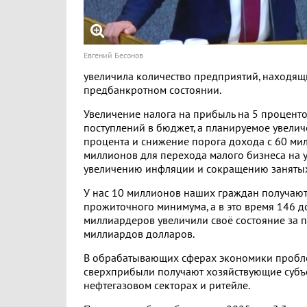
Евгений Бесонов
увеличила количество предприятий, находящ
предбанкротном состоянии.
Увеличение налога на прибыль на 5 процент
поступлений в бюджет, а планируемое увелич
процента и снижение порога дохода с 60 ми
миллионов для перехода малого бизнеса на у
увеличению инфляции и сокращению занятых
У нас 10 миллионов наших граждан получаю
прожиточного минимума, а в это время 146 
миллиардеров увеличили своё состояние за 
миллиардов долларов.
В обрабатывающих сферах экономики проблем
сверхприбыли получают хозяйствующие субъе
нефтегазовом секторах и ритейле.