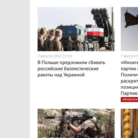
7 августа 2026 15:00
7 августа 
В Польше предложили сбивать
«Иноаге
российские баллистические
партии 
ракеты над Украиной
Полити
раскри
позицию
Партию 
обновлен