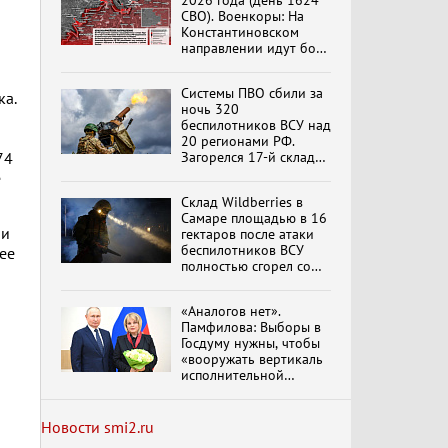
2026 года (день 1624
СВО). Военкоры: На
Константиновском
направлении идут бои
в Алексеево-Дружковке
Специальный репортаж
«Изменимся или
Системы ПВО сбили за
ка.
вымрем»
ночь 320
беспилотников ВСУ над
20 регионами РФ.
Загорелся 17-й склад
74
К ГРАЖДАНАМ
Wildberries. Сводка
е
РОССИИ! Обращение
ПВО на 4 августа 2026
Г.А. Зюганова,
Склад Wildberries в
года
обновлено
Председателя ЦК
Самаре площадью в 16
КПРФ Руководителя
ии
гектаров после атаки
фракции КПРФ в
беспилотников ВСУ
ее
Государственной Думе
Документальный
полностью сгорел со
а
РФ (28.07.2026)
фильм "Империализм и
всем товаром
террор"
«Аналогов нет».
Памфилова: Выборы в
Госдуму нужны, чтобы
Бить смелее!
«вооружать вертикаль
В.Баранец, В.Дандыкин,
исполнительной
А.Матвийчук, К.Сивков
власти»
(06.08.2026)
Новости smi2.ru