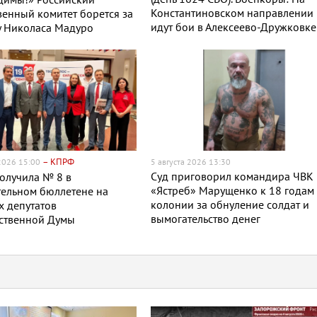
димы!» Российский
Константиновском направлении
енный комитет борется за
идут бои в Алексеево-Дружковке
у Николаса Мадуро
– КПРФ
 2026 15:00
5 августа 2026 13:30
Суд приговорил командира ЧВК
олучила № 8 в
«Ястреб» Марущенко к 18 годам
ельном бюллетене на
колонии за обнуление солдат и
 депутатов
вымогательство денег
рственной Думы