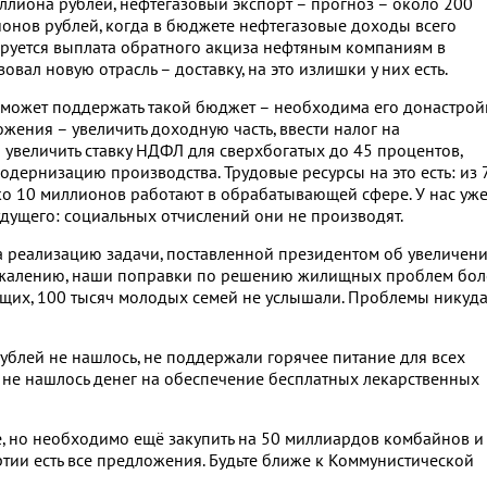
ллиона рублей, нефтегазовый экспорт – прогноз – около 200
ионов рублей, когда в бюджете нефтегазовые доходы всего
ируется выплата обратного акциза нефтяным компаниям в
овал новую отрасль – доставку, на это излишки у них есть.
может поддержать такой бюджет – необходима его донастрой
ения – увеличить доходную часть, ввести налог на
увеличить ставку НДФЛ для сверхбогатых до 45 процентов,
дернизацию производства. Трудовые ресурсы на это есть: из 
ко 10 миллионов работают в обрабатывающей сфере. У нас уж
удущего: социальных отчислений они не производят.
на реализацию задачи, поставленной президентом об увеличен
ожалению, наши поправки по решению жилищных проблем бол
ащих, 100 тысяч молодых семей не услышали. Проблемы никуд
рублей не нашлось, не поддержали горячее питание для всех
 не нашлось денег на обеспечение бесплатных лекарственных
, но необходимо ещё закупить на 50 миллиардов комбайнов и
артии есть все предложения. Будьте ближе к Коммунистической