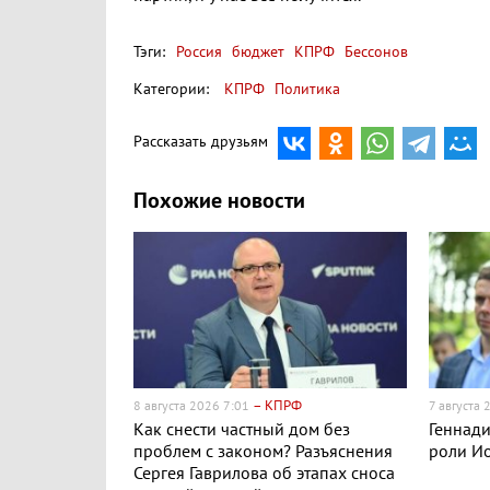
Тэги:
Россия
бюджет
КПРФ
Бессонов
Категории:
КПРФ
Политика
Рассказать друзьям
Похожие новости
– КПРФ
8 августа 2026 7:01
7 августа
Как снести частный дом без
Геннади
проблем с законом? Разъяснения
роли Ио
Сергея Гаврилова об этапах сноса