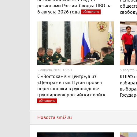
непобе
регионами России. Сводка ПВО на
обществ
6 августа 2026 года
обновлено
свобод
5 августа 2026 16:30
5 августа
С «Востока» в «Центр», а из
КПРФ п
«Центра» в тыл. Путин провел
избират
перестановки в руководстве
выборах
группировок российских войск
Госуда
обновлено
Новости smi2.ru