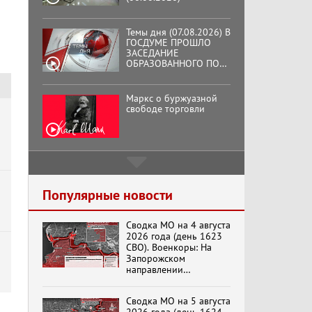
Темы дня (07.08.2026) В
ГОСДУМЕ ПРОШЛО
ЗАСЕДАНИЕ
ОБРАЗОВАННОГО ПО
ИНИЦИАТИВЕ КПРФ
ОБЩЕСТВЕННОГО
КОМИТЕТА ЗА
Маркс о буржуазной
ОСВОБОЖДЕНИЕ
свободе торговли
ПРЕЗИДЕНТА
ВЕНЕСУЭЛЫ
НИКОЛАСА МАДУРО.
Подмосковный
кооператор
Популярные новости
Сводка МО на 4 августа
Хук слева: «Что и
2026 года (день 1623
требовалось доказать!»
СВО). Военкоры: На
(07.08.2026)
Запорожском
направлении
продолжаются
столкновения в районе
Бренды Советской
Сводка МО на 5 августа
Степногорска
эпохи "Гжель"