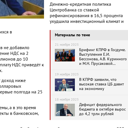
Денежно-кредитная политика
Центробанка со ставкой
рефинансирования в 16,5 процента
ухудшила инвестиционный климат и
ихся в
Материалы по теме
21 ноября 2025
ов не добавило
Брифинг КПРФ в Госдуме.
ение НДС на 2
Выступления Е.И.
ллионов до 10
Бессонова, А.В. Куринного
и М.Н. Прусаковой
плату НДС приведёт к
(20.11.2025)
.
19 ноября 2025
В КПРФ заявили, что
т доход ниже
высокая ставка ЦБ давит
долларовых
на экономику
первые полгода на 25
18 ноября 2025
Дефицит федерального
ы, а в это время
бюджета в октябре вырос
кты в банковском,
до 4,2 трлн рублей