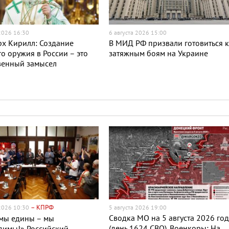
 2026 16:30
6 августа 2026 15:00
х Кирилл: Создание
В МИД РФ призвали готовиться 
о оружия в России – это
затяжным боям на Украине
венный замысел
– КПРФ
 2026 10:30
5 августа 2026 19:00
Сводка МО на 5 августа 2026 го
 мы едины – мы
(день 1624 СВО). Военкоры: На