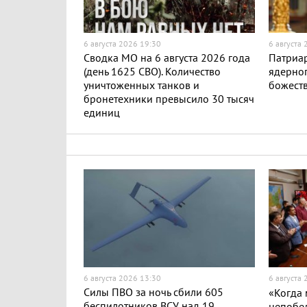
6 августа 2026 19:30
6 августа
Сводка МО на 6 августа 2026 года
Патриар
(день 1625 СВО). Количество
ядерног
уничтоженных танков и
божест
бронетехники превысило 30 тысяч
единиц
6 августа 2026 13:30
6 августа
Силы ПВО за ночь сбили 605
«Когда
беспилотников ВСУ над 19