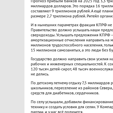
Прогноз прибыли банков на 2025 год 3,3 три
миллиардов долларов. Это порядка 16 трилл
составляют 9 триллионов рублей. А ещё план
размере 2,7 триллиона рублей. Ритейл организ
И в нынешних параметрах фракция КПРФ не 
Правительство должно услышать наши предлож
сверхдоходы. Услышать предложения КПРФ – 
амортизационные отчисления направить на мо
миллионов трудоспособного населения, толь
15 миллионов самозанятых, а это люди без б
Государство должно направить свои усилия 
рабочих и инженерных специальностей. К с
120 тысяч детей-сирот, 48 тысяч военнослуж
не делись.
По детскому летнему отдыху 7,5 миллиардов 
школьников, переселение из районов Севера,
средств для диабетиков, сердечников.
По селу услышали, добавили финансирование
технику и создать условия для селян. У Комп
партии, и у нас всё получится.