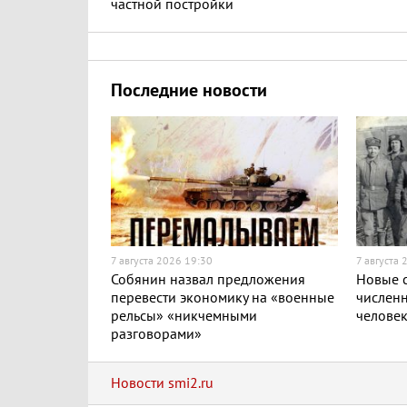
частной постройки
Последние новости
7 августа 2026 19:30
7 августа 
Собянин назвал предложения
Новые с
перевести экономику на «военные
численн
рельсы» «никчемными
челове
разговорами»
Новости smi2.ru