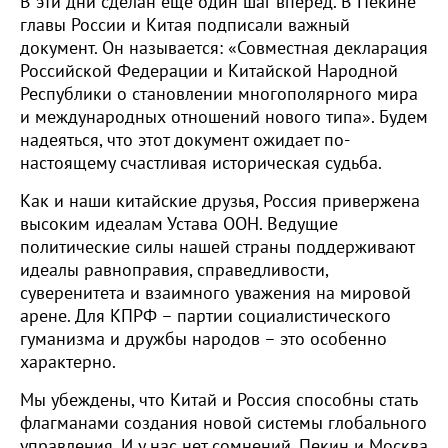
В эти дни сделан ещё один шаг вперёд. В Пекине
главы России и Китая подписали важный
документ. Он называется: «Совместная декларация
Российской Федерации и Китайской Народной
Республики о становлении многополярного мира
и международных отношений нового типа». Будем
надеяться, что этот документ ожидает по-
настоящему счастливая историческая судьба.
Как и наши китайские друзья, Россия привержена
высоким идеалам Устава ООН. Ведущие
политические силы нашей страны поддерживают
идеалы равноправия, справедливости,
суверенитета и взаимного уважения на мировой
арене. Для КПРФ – партии социалистического
гуманизма и дружбы народов – это особенно
характерно.
Мы убеждены, что Китай и Россия способны стать
флагманами создания новой системы глобального
управления. И у нас нет сомнений, Пекин и Москва