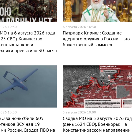
 2026 19:30
6 августа 2026 16:30
МО на 6 августа 2026 года
Патриарх Кирилл: Создание
625 СВО). Количество
ядерного оружия в России – это
женных танков и
божественный замысел
хники превысило 30 тысяч
 2026 13:30
5 августа 2026 19:00
О за ночь сбили 605
Сводка МО на 5 августа 2026 го
тников ВСУ над 19
(день 1624 СВО). Военкоры: На
ми России. Сводка ПВО на
Константиновском направлении