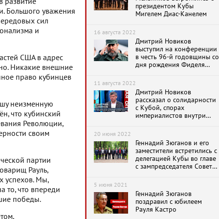
в развитие
президентом Кубы
и. Большого уважения
Мигелем Диас-Канелем
передовых сил
онализма и
16 августа 2022
Дмитрий Новиков
выступил на конференции
в честь 96-й годовщины со
астей США в адрес
дня рождения Фиделя
чно. Никакие внешние
Кастро
нное право кубинцев
11 августа 2022
Дмитрий Новиков
рассказал о солидарности
ашу неизменную
с Кубой, спорах
н, что кубинский
империалистов внутри
США и отсутствии свободы
оевания Революции,
слова в буржуазных СМИ
верности своим
20 июня 2022
Геннадий Зюганов и его
заместители встретились с
делегацией Кубы во главе
ической партии
с зампредседателя Совета
оварищ Рауль,
Министров страны
х успехов. Мы,
Рикардо Кабрисасом
5 июня 2021
а то, что впереди
Геннадий Зюганов
шие победы.
поздравил с юбилеем
Рауля Кастро
том,