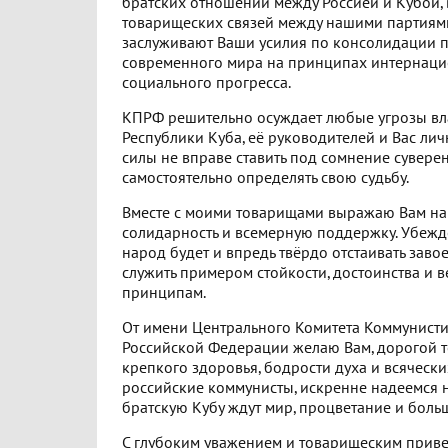
братских отношений между Россией и Кубой, 
товарищеских связей между нашими партиям
заслуживают Ваши усилия по консолидации 
современного мира на принципах интернаци
социального прогресса.
КПРФ решительно осуждает любые угрозы вл
Республики Куба, её руководителей и Вас ли
силы не вправе ставить под сомнение сувере
самостоятельно определять свою судьбу.
Вместе с моими товарищами выражаю Вам н
солидарность и всемерную поддержку. Убеждё
народ будет и впредь твёрдо отстаивать зав
служить примером стойкости, достоинства и 
принципам.
От имени Центрального Комитета Коммунист
Российской Федерации желаю Вам, дорогой т
крепкого здоровья, бодрости духа и всячески
российские коммунисты, искренне надеемся н
братскую Кубу ждут мир, процветание и боль
С глубоким уважением и товарищеским приве