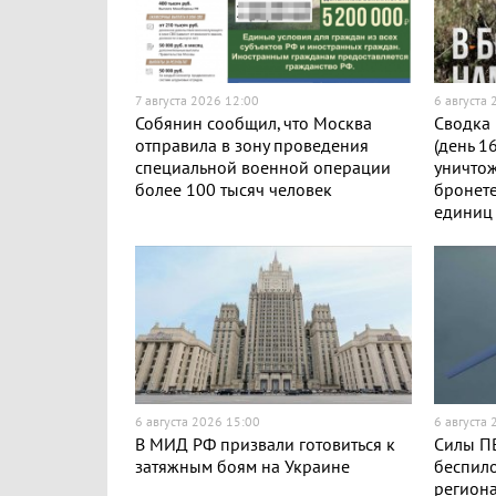
7 августа 2026 12:00
6 августа
Собянин сообщил, что Москва
Сводка 
отправила в зону проведения
(день 1
специальной военной операции
уничто
более 100 тысяч человек
бронете
единиц
6 августа 2026 15:00
6 августа
В МИД РФ призвали готовиться к
Силы ПВ
затяжным боям на Украине
беспило
региона