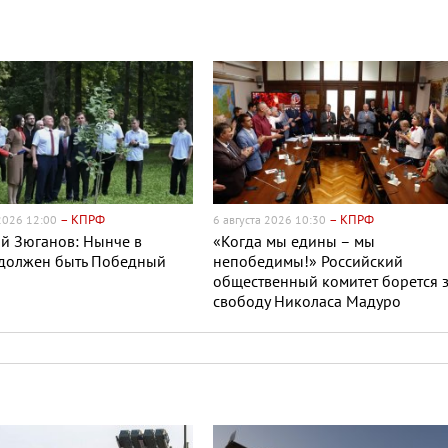
– КПРФ
– КПРФ
 2026 12:00
6 августа 2026 10:30
й Зюганов: Нынче в
«Когда мы едины – мы
 должен быть Победный
непобедимы!» Российский
общественный комитет борется 
свободу Николаса Мадуро