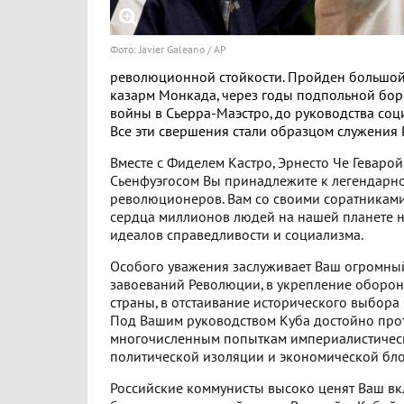
Фото: Javier Galeano / AP
революционной стойкости. Пройден большой 
казарм Монкада, через годы подпольной бор
войны в Сьерра-Маэстро, до руководства соц
Все эти свершения стали образцом служения 
Вместе с Фиделем Кастро, Эрнесто Че Геварой
Сьенфуэгосом Вы принадлежите к легендарн
революционеров. Вам со своими соратниками 
сердца миллионов людей на нашей планете н
идеалов справедливости и социализма.
Особого уважения заслуживает Ваш огромный
завоеваний Революции, в укрепление оборо
страны, в отстаивание исторического выбора
Под Вашим руководством Куба достойно про
многочисленным попыткам империалистическ
политической изоляции и экономической бл
Российские коммунисты высоко ценят Ваш вк