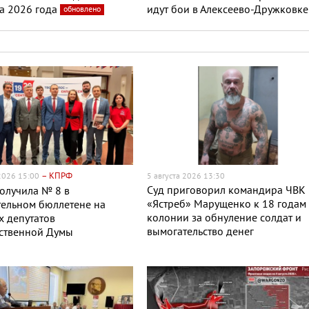
та 2026 года
идут бои в Алексеево-Дружковке
обновлено
– КПРФ
 2026 15:00
5 августа 2026 13:30
Суд приговорил командира ЧВК
олучила № 8 в
«Ястреб» Марущенко к 18 годам
ельном бюллетене на
колонии за обнуление солдат и
 депутатов
вымогательство денег
рственной Думы