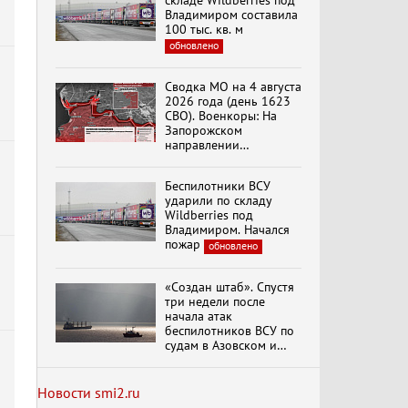
складе Wildberries под
Владимиром составила
100 тыс. кв. м
обновлено
Специальный репортаж
«Изменимся или
Сводка МО на 4 августа
вымрем»
2026 года (день 1623
СВО). Военкоры: На
Запорожском
направлении
К ГРАЖДАНАМ
продолжаются
РОССИИ! Обращение
столкновения в районе
Г.А. Зюганова,
Беспилотники ВСУ
Степногорска
Председателя ЦК
ударили по складу
КПРФ Руководителя
Wildberries под
фракции КПРФ в
Владимиром. Начался
Государственной Думе
Документальный
пожар
обновлено
РФ (28.07.2026)
фильм "Империализм и
террор"
«Создан штаб». Спустя
три недели после
начала атак
Бить смелее!
беспилотников ВСУ по
В.Баранец, В.Дандыкин,
судам в Азовском и
А.Матвийчук, К.Сивков
Черном морях
(06.08.2026)
Минтранс рассказал о
мерах по защите
Новости smi2.ru
судоходства
обновлено