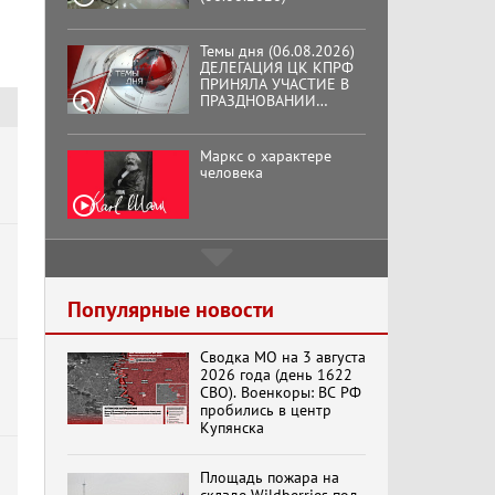
Темы дня (06.08.2026)
ДЕЛЕГАЦИЯ ЦК КПРФ
ПРИНЯЛА УЧАСТИЕ В
ПРАЗДНОВАНИИ
ВОСЕМЬДЕСЯТ
ТРЕТЬЕЙ ГОДОВЩИНЫ
ОСВОБОЖДЕНИЯ ОРЛА
Маркс о характере
ОТ НЕМЕЦКО-
человека
ФАШИСТСКИХ
ЗАХВАТЧИКОВ.
Подмосковный
кооператор
Популярные новости
Сводка МО на 3 августа
Хук слева:
2026 года (день 1622
«Додоговаривались...»
СВО). Военкоры: ВС РФ
(11.06.2026)
пробились в центр
Купянска
Бренды Советской
Площадь пожара на
эпохи "Гжель"