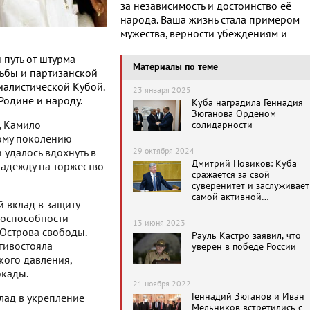
за независимость и достоинство её
народа. Ваша жизнь стала примером
мужества, верности убеждениям и
путь от штурма
Материалы по теме
ьбы и партизанской
иалистической Кубой.
23 января 2025
Родине и народу.
Куба наградила Геннадия
Зюганова Орденом
, Камило
солидарности
ому поколению
29 октября 2024
удалось вдохнуть в
Дмитрий Новиков: Куба
адежду на торжество
сражается за свой
суверенитет и заслуживает
самой активной
 вклад в защиту
поддержки России
носпособности
13 июня 2023
 Острова свободы.
Рауль Кастро заявил, что
тивостояла
уверен в победе России
ого давления,
окады.
21 ноября 2022
Геннадий Зюганов и Иван
лад в укрепление
Мельников встретились с