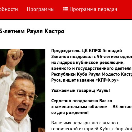
обности
Программы
Программа передач
5-летием Рауля Кастро
Председатель ЦК КПРФ Геннадий
Зюганов поздравил с 95-летием одно
из лидеров кубинской революции,
военного и государственного деятеля
Республики Куба Рауля Модесто Каст
Руса, пишет издание «КПРФ.ру»
Уважаемый товарищ Рауль!
Сердечно поздравляю Вас со
знаменательным юбилеем – 95-лети
со дня рождения!
Ваше имя неразрывно связано с
героической историей Кубы, с борьбо