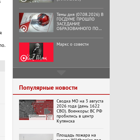
в
Темы дня (07.08.2026) В
ГОСДУМЕ ПРОШЛО
ЗАСЕДАНИЕ
ОБРАЗОВАННОГО ПО
я
ИНИЦИАТИВЕ КПРФ
ОБЩЕСТВЕННОГО
а
КОМИТЕТА ЗА
Маркс о совести
ло.
ОСВОБОЖДЕНИЕ
ПРЕЗИДЕНТА
ВЕНЕСУЭЛЫ
НИКОЛАСА МАДУРО.
Подмосковный
кооператор
Популярные новости
Сводка МО на 3 августа
Хук слева: «Что и
2026 года (день 1622
требовалось доказать!»
СВО). Военкоры: ВС РФ
(07.08.2026)
пробились в центр
Купянска
Бренды Советской
Площадь пожара на
эпохи "Гжель"