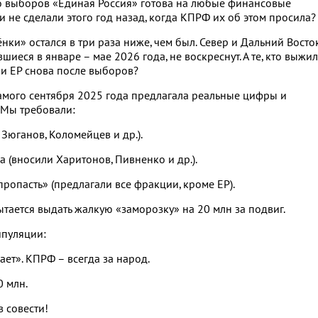
до выборов «Единая Россия» готова на любые финансовые
ни не сделали этого год назад, когда КПРФ их об этом просила?
нки» остался в три раза ниже, чем был. Север и Дальний Восто
еся в январе – мае 2026 года, не воскреснут. А те, кто выжил
ли ЕР снова после выборов?
самого сентября 2025 года предлагала реальные цифры и
 Мы требовали:
 Зюганов, Коломейцев и др.).
а (вносили Харитонов, Пивненко и др.).
пропасть» (предлагали все фракции, кроме ЕР).
ытается выдать жалкую «заморозку» на 20 млн за подвиг.
ипуляции:
ает». КПРФ – всегда за народ.
0 млн.
в совести!