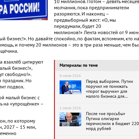
10 миллионов. Потом – девять месяце
молчания, пока предприниматели
разоряются. И наконец –
предвыборный жест: «О, мы
передумали, будет 20
миллионов!» Лента новостей от 9 июн
ый бизнес!». Но давайте спокойно, по фактам, вспомним, кто н
мощь, и почему 20 миллионов – это в три раза меньше, чем бы
ощёчина.
а взахлёб цитируют
Материалы по теме
алый бизнес!»,
т свободно!».
8 июня 2026
 праздник. Но
Перед выборами. Путин
поручил не понижать
тит подвох.
«порог выручки» для
малого бизнеса для
ой малый бизнес с
обложения НДС. Он
ть на «упрощёнке» –
утвердил его шесть
1 июня 2026
месяцев назад. Тайм-лайн
После «не просьбы»
Путина олигархи
он, по которому
перечислили в бюджет 220
, 2027 – 15 млн,
млрд рублей
ременно