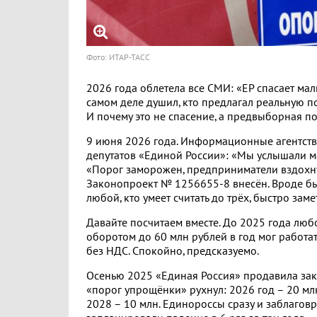
Фото: ИТАР-ТАСС
2026 года облетела все СМИ: «ЕР спасает мал
самом деле душил, кто предлагал реальную по
И почему это не спасение, а предвыборная п
9 июня 2026 года. Информационные агентств
депутатов «Единой России»: «Мы услышали м
«Порог заморожен, предприниматели вздохну
Законопроект № 1256655-8 внесён. Вроде бы
любой, кто умеет считать до трёх, быстро заме
Давайте посчитаем вместе. До 2025 года люб
оборотом до 60 млн рублей в год мог работа
без НДС. Спокойно, предсказуемо.
Осенью 2025 «Единая Россия» продавила зак
«порог упрощёнки» рухнул: 2026 год – 20 млн
2028 – 10 млн. Единороссы сразу и заблагов