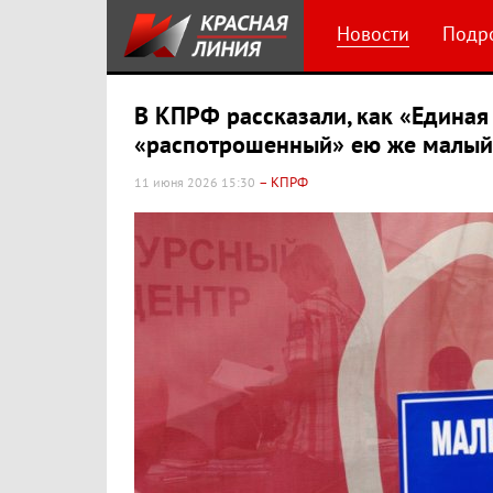
Новости
Подр
В КПРФ рассказали, как «Единая
«распотрошенный» ею же малый 
– КПРФ
11 июня 2026 15:30