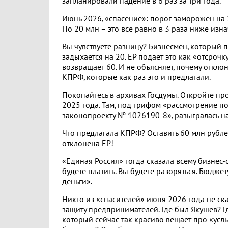
запланировали падение в 6 раз за три года.
Июнь 2026, «спасение»: порог заморожен на 
Но 20 млн – это всё равно в 3 раза ниже изн
Вы чувствуете разницу? Бизнесмен, который п
задыхается на 20. ЕР подаёт это как «отсрочк
возвращает 60. И не объясняет, почему откло
КПРФ, которые как раз это и предлагали.
Покопайтесь в архивах Госдумы. Откройте пр
2025 года. Там, под грифом «рассмотрение п
законопроекту № 1026190-8», разыгралась н
Что предлагала КПРФ? Оставить 60 млн рубл
отклонена ЕР!
«Единая Россия» тогда сказала всему бизнес-
будете платить. Вы будете разоряться. Бюдже
деньги».
Никто из «спасителей» июня 2026 года не ска
защиту предпринимателей. Где был Якушев? Г
который сейчас так красиво вещает про «ус