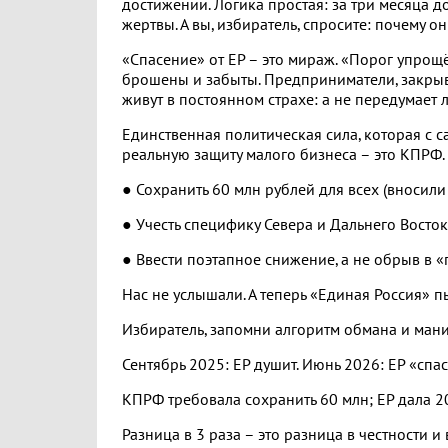
достижении. Логика простая: за три месяца 
жертвы. А вы, избиратель, спросите: почему о
«Спасение» от ЕР – это мираж. «Порог упрощё
брошены и забыты. Предприниматели, закрывши
живут в постоянном страхе: а не передумает 
Единственная политическая сила, которая с 
реальную защиту малого бизнеса – это КПРФ.
● Сохранить 60 млн рублей для всех (вносили
● Учесть специфику Севера и Дальнего Восток
● Ввести поэтапное снижение, а не обрыв в «
Нас не услышали. А теперь «Единая Россия» п
Избиратель, запомни алгоритм обмана и ман
Сентябрь 2025: ЕР душит. Июнь 2026: ЕР «спас
КПРФ требовала сохранить 60 млн; ЕР дала 2
Разница в 3 раза – это разница в честности и 