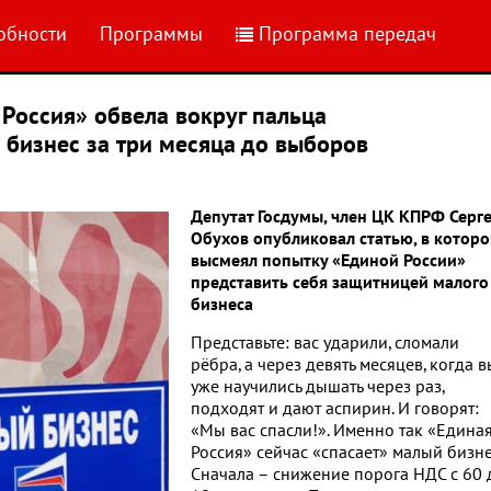
обности
Программы
Программа передач
 Россия» обвела вокруг пальца
бизнес за три месяца до выборов
Депутат Госдумы, член ЦК КПРФ Серг
Обухов опубликовал статью, в котор
высмеял попытку «Единой России»
представить себя защитницей малого
бизнеса
Представьте: вас ударили, сломали
рёбра, а через девять месяцев, когда в
уже научились дышать через раз,
подходят и дают аспирин. И говорят:
«Мы вас спасли!». Именно так «Едина
Россия» сейчас «спасает» малый бизне
Сначала – снижение порога НДС с 60 