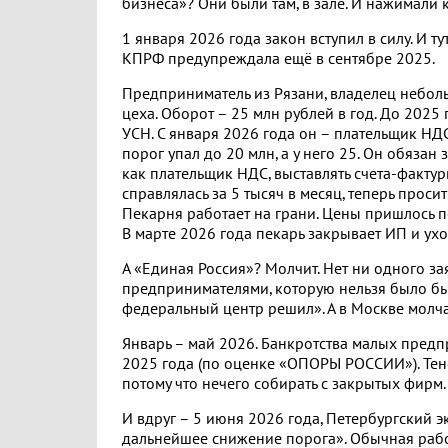
бизнеса»? Они были там, в зале. И нажимали 
1 января 2026 года закон вступил в силу. И тут
КПРФ предупреждала ещё в сентябре 2025.
Предприниматель из Рязани, владелец небол
цеха. Оборот – 25 млн рублей в год. До 2025
УСН. С января 2026 года он – плательщик НД
порог упал до 20 млн, а у него 25. Он обязан
как плательщик НДС, выставлять счета-фактур
справлялась за 5 тысяч в месяц, теперь проси
Пекарня работает на грани. Цены пришлось п
В марте 2026 года пекарь закрывает ИП и ухо
А «Единая Россия»? Молчит. Нет ни одного за
предпринимателями, которую нельзя было бы 
федеральный центр решил». А в Москве молча
Январь – май 2026. Банкротства малых пред
2025 года (по оценке «ОПОРЫ РОССИИ»). Тене
потому что нечего собирать с закрытых фирм.
И вдруг – 5 июня 2026 года, Петербургский 
дальнейшее снижение порога». Обычная рабоч