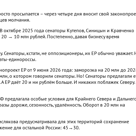
росто просыпается – через четыре дня вносит свой законопрое
цев молчания.
 В октябре 2025 года сенаторы Кутепов, Синицын и Кравченко
20 → 10 млн рублей. Постепенно, давая бизнесу время
у. Сенаторы, кстати, не оппозиционеры, их ЕР обычно уважает. 
таты-единороссы.
онопроект ЕР от 9 июня 2026 года: заморозка на 20 млн до 202
 млн, о котором говорили сенаторы. Но! Сенаторы предлагали е
 А ЕР даёт 20 и ни рублём больше. И никаких поблажек Северу.
РФ предлагала особые условия для Крайнего Севера и Дальнег
разы дороже, сезонность, удалённость. Оборот в 20 млн на
ислякова предусматривала для этих территорий сохранение
ижение для остальной России: 45→30.