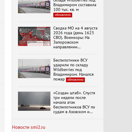
складе Wildberries под
Владимиром составила
100 тыс. кв. м
обновлено
Специальный репортаж
«Изменимся или
Сводка МО на 4 августа
вымрем»
2026 года (день 1623
СВО). Военкоры: На
Запорожском
направлении
К ГРАЖДАНАМ
продолжаются
РОССИИ! Обращение
столкновения в районе
Г.А. Зюганова,
Беспилотники ВСУ
Степногорска
Председателя ЦК
ударили по складу
КПРФ Руководителя
Wildberries под
фракции КПРФ в
Владимиром. Начался
Государственной Думе
Документальный
пожар
обновлено
РФ (28.07.2026)
фильм "Империализм и
террор"
«Создан штаб». Спустя
три недели после
начала атак
Бить смелее!
беспилотников ВСУ по
В.Баранец, В.Дандыкин,
судам в Азовском и
А.Матвийчук, К.Сивков
Черном морях
(06.08.2026)
Минтранс рассказал о
мерах по защите
Новости smi2.ru
судоходства
обновлено