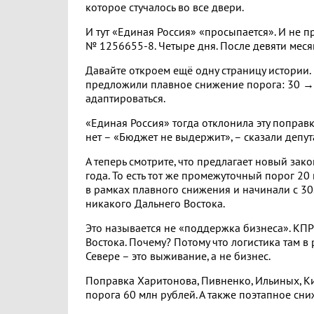
которое стучалось во все двери.
И тут «Единая Россия» «просыпается». И не п
№ 1256655-8. Четыре дня. После девяти меся
Давайте откроем ещё одну страницу истории.
предложили плавное снижение порога: 30 → 
адаптироваться.
«Единая Россия» тогда отклонила эту поправк
нет – «Бюджет не выдержит», – сказали депу
А теперь смотрите, что предлагает новый зак
года. То есть тот же промежуточный порог 20
в рамках плавного снижения и начинали с 30.
никакого Дальнего Востока.
Это называется не «поддержка бизнеса». КП
Востока. Почему? Потому что логистика там в 
Севере – это выживание, а не бизнес.
Поправка Харитонова, Пивненко, Ильиных, К
порога 60 млн рублей. А также поэтапное сн