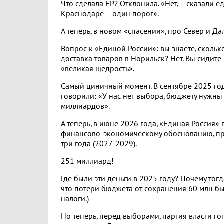
Что сделала ЕР? Отклонила. «Нет, – сказали е
Краснодаре – один порог».
А теперь, в новом «спасении», про Север и Д
Вопрос к «Единой России»: вы знаете, скольк
доставка товаров в Норильск? Нет. Вы сидите 
«великая щедрость».
Самый циничный момент. В сентябре 2025 год
говорили: «У нас нет выбора, бюджету нужны 
миллиардов».
А теперь, в июне 2026 года, «Единая Россия»
финансово-экономическому обоснованию, пр
три года (2027-2029).
251 миллиард!
Где были эти деньги в 2025 году? Почему тог
что потери бюджета от сохранения 60 млн бы
налоги.)
Но теперь, перед выборами, партия власти гот