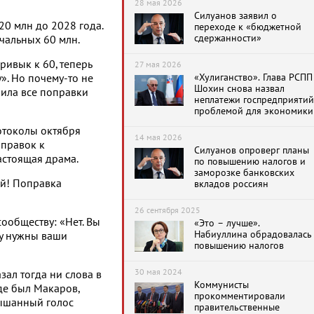
28 мая 2026
Силуанов заявил о
20 млн до 2028 года.
переходе к «бюджетной
сдержанности»
ачальных 60 млн.
ривык к 60, теперь
27 мая 2026
«Хулиганство». Глава РСПП
у». Но почему-то не
Шохин снова назвал
нила все поправки
неплатежи госпредприятий
проблемой для экономики
отоколы октября
14 мая 2026
оправок к
Силуанов опроверг планы
астоящая драма.
по повышению налогов и
заморозке банковских
ей! Поправка
вкладов россиян
26 сентября 2025
сообществу: «Нет. Вы
«Это – лучше».
Набиуллина обрадовалась
ту нужны ваши
повышению налогов
30 мая 2024
зал тогда ни слова в
Коммунисты
де был Макаров,
прокомментировали
лышанный голос
правительственные