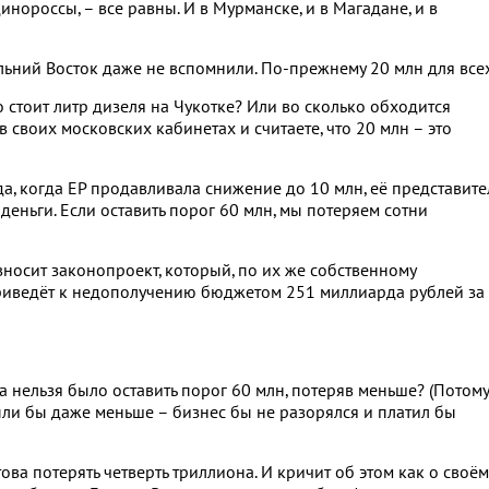
динороссы, – все равны. И в Мурманске, и в Магадане, и в
альний Восток даже не вспомнили. По-прежнему 20 млн для всех
о стоит литр дизеля на Чукотке? Или во сколько обходится
в своих московских кабинетах и считаете, что 20 млн – это
а, когда ЕР продавливала снижение до 10 млн, её представите
деньги. Если оставить порог 60 млн, мы потеряем сотни
 вносит законопроект, который, по их же собственному
иведёт к недополучению бюджетом 251 миллиарда рублей за
да нельзя было оставить порог 60 млн, потеряв меньше? (Потому
ли бы даже меньше – бизнес бы не разорялся и платил бы
ова потерять четверть триллиона. И кричит об этом как о своём