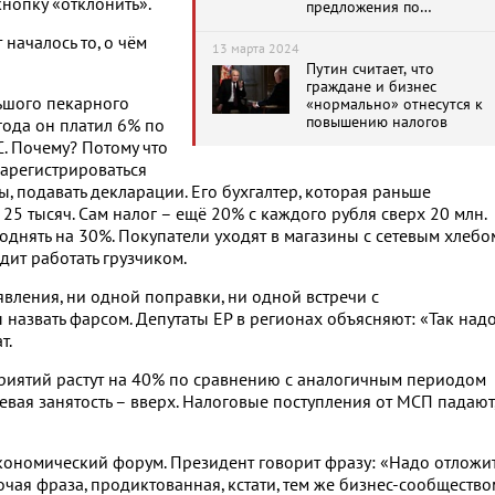
кнопку «отклонить».
предложения по
повышению налогов
 началось то, о чём
13 марта 2024
Путин считает, что
граждане и бизнес
ьшого пекарного
«нормально» отнесутся к
повышению налогов
 года он платил 6% по
С. Почему? Потому что
 зарегистрироваться
ы, подавать декларации. Его бухгалтер, которая раньше
т 25 тысяч. Сам налог – ещё 20% с каждого рубля сверх 20 млн.
однять на 30%. Покупатели уходят в магазины с сетевым хлебо
дит работать грузчиком.
явления, ни одной поправки, ни одной встречи с
назвать фарсом. Депутаты ЕР в регионах объясняют: «Так надо
т.
приятий растут на 40% по сравнению с аналогичным периодом
вая занятость – вверх. Налоговые поступления от МСП падают
экономический форум. Президент говорит фразу: «Надо отложи
ая фраза, продиктованная, кстати, тем же бизнес-сообщество