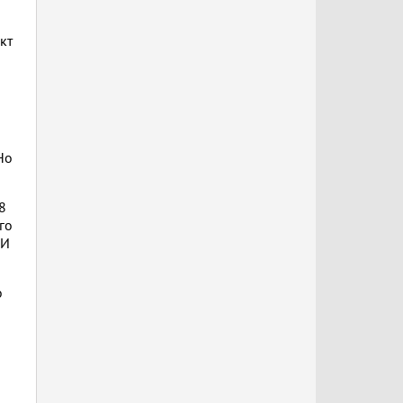
кт
Но
8
го
 И
о