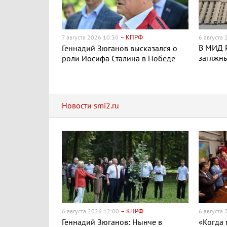
– КПРФ
7 августа 2026 10:30
6 августа
В МИД Р
Геннадий Зюганов высказался о
затяжн
роли Иосифа Сталина в Победе
Новости smi2.ru
– КПРФ
6 августа 2026 12:00
6 августа
Геннадий Зюганов: Нынче в
«Когда