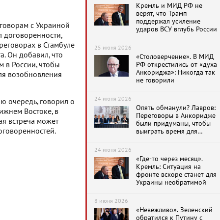
приняты российской
Кремль и МИД РФ не
стороной
верят, что Трамп
поддержал усиление
еговорам с Украиной
ударов ВСУ вглубь России
л договоренности,
реговорах в Стамбуле
25 июня 2026
а. Он добавил, что
«Столоверчение». В МИД
 в России, чтобы
РФ открестились от «духа
Анкориджа»: Никогда так
для возобновления
не говорили
24 июня 2026
ю очередь, говорил о
Опять обманули? Лавров:
ижнем Востоке, в
Переговоры в Анкоридже
ая встреча может
были придуманы, чтобы
оговоренностей.
выиграть время для
довооружения киевского
режима
24 июня 2026
«Где-то через месяц».
Кремль: Ситуация на
фронте вскоре станет для
Украины необратимой
8 июня 2026
«Невежливо». Зеленский
обратился к Путину с