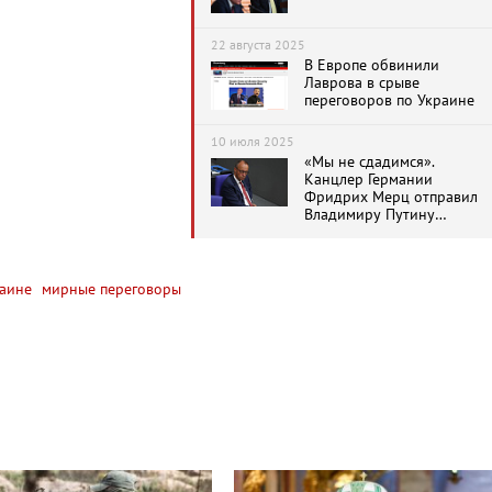
22 августа 2025
В Европе обвинили
Лаврова в срыве
переговоров по Украине
10 июля 2025
«Мы не сдадимся».
Канцлер Германии
Фридрих Мерц отправил
Владимиру Путину
дерзкое послание
аине
мирные переговоры