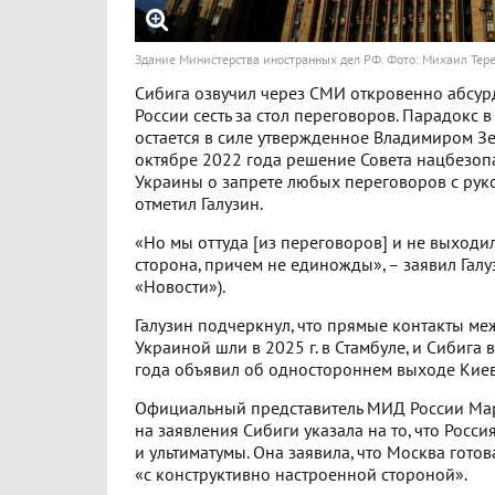
Здание Министерства иностранных дел РФ. Фото: Михаил Тер
Сибига озвучил через СМИ откровенно абсур
России сесть за стол переговоров. Парадокс в 
остается в силе утвержденное Владимиром З
октябре 2022 года решение Совета нацбезоп
Украины о запрете любых переговоров с руко
отметил Галузин.
«Но мы оттуда [из переговоров] и не выходи
сторона, причем не единожды», – заявил Галу
«Новости»).
Галузин подчеркнул, что прямые контакты ме
Украиной шли в 2025 г. в Стамбуле, и Сибига
года объявил об одностороннем выходе Киева
Официальный представитель МИД России Мар
на заявления Сибиги указала на то, что Росс
и ультиматумы. Она заявила, что Москва гото
«с конструктивно настроенной стороной».