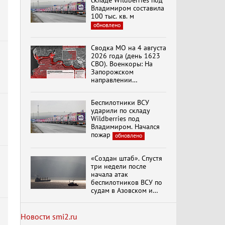
складе Wildberries под
Владимиром составила
100 тыс. кв. м
обновлено
Специальный репортаж
«Изменимся или
Сводка МО на 4 августа
вымрем»
2026 года (день 1623
СВО). Военкоры: На
Запорожском
направлении
К ГРАЖДАНАМ
продолжаются
РОССИИ! Обращение
столкновения в районе
Г.А. Зюганова,
Беспилотники ВСУ
Степногорска
Председателя ЦК
ударили по складу
КПРФ Руководителя
Wildberries под
фракции КПРФ в
Владимиром. Начался
Государственной Думе
Документальный
пожар
обновлено
РФ (28.07.2026)
фильм "Империализм и
террор"
«Создан штаб». Спустя
три недели после
начала атак
Бить смелее!
беспилотников ВСУ по
В.Баранец, В.Дандыкин,
судам в Азовском и
А.Матвийчук, К.Сивков
Черном морях
(06.08.2026)
Минтранс рассказал о
мерах по защите
Новости smi2.ru
судоходства
обновлено