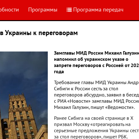
обности
Программы
Программа передач
в Украины к переговорам
Замглавы МИД России Михаил Галузи
напомнил об украинском указе о
запрете переговоров с Россией от 20
года
Требование главы МИД Украины Андр
Сибиги к России сесть за стол
переговоров абсурдно, заявил в бесе
с РИА «Новости» замглавы МИД Росси
Михаил Галузин, пишут «Ведомости».
Ранее Сибига на своей странице в X
призвал Москву «отреагировать на
серьезные предложения Украины сест
за стол переговоров», пишет РБК.