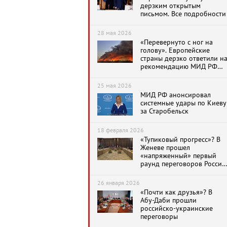
дерзким открытым
письмом. Все подробности
28 мая 2026
«Перевернуто с ног на
голову». Европейские
страны дерзко ответили н
рекомендацию МИД РФ
покинуть Киев
25 мая 2026
МИД РФ анонсировал
системные удары по Киеву
за Старобельск
18 февраля 2026
«Тупиковый прогресс»? В
Женеве прошел
«напряженный» первый
раунд переговоров России
США и Украины
(17.02.2026)
26 января 2026
«Почти как друзья»? В
Абу-Даби прошли
российско-украинские
переговоры