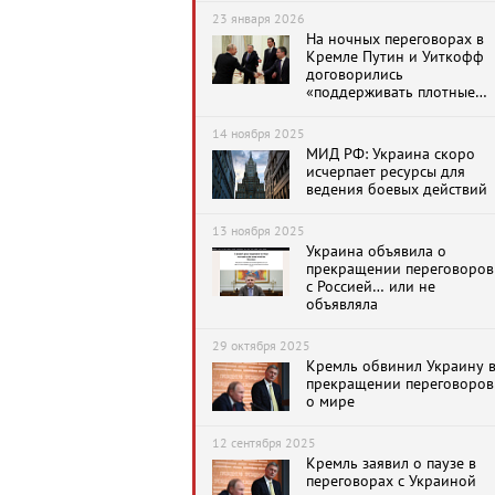
23 января 2026
На ночных переговорах в
Кремле Путин и Уиткофф
договорились
«поддерживать плотные
контакты по различным
темам, включая конфликт
14 ноября 2025
на Украине»
МИД РФ: Украина скоро
исчерпает ресурсы для
ведения боевых действий
13 ноября 2025
Украина объявила о
прекращении переговоров
с Россией… или не
объявляла
29 октября 2025
Кремль обвинил Украину 
прекращении переговоров
о мире
12 сентября 2025
Кремль заявил о паузе в
переговорах с Украиной