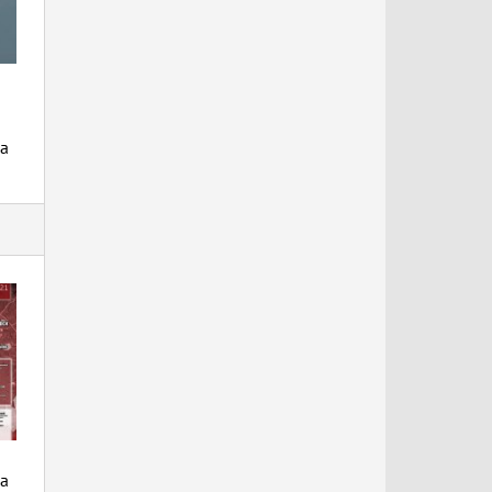
на
да