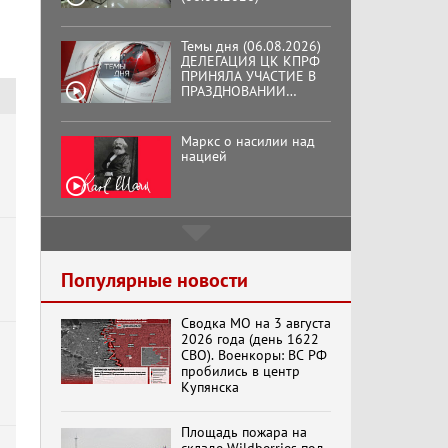
Темы дня (06.08.2026)
ДЕЛЕГАЦИЯ ЦК КПРФ
ПРИНЯЛА УЧАСТИЕ В
ПРАЗДНОВАНИИ
ВОСЕМЬДЕСЯТ
ТРЕТЬЕЙ ГОДОВЩИНЫ
ОСВОБОЖДЕНИЯ ОРЛА
Маркс о насилии над
ОТ НЕМЕЦКО-
нацией
ФАШИСТСКИХ
о
ЗАХВАТЧИКОВ.
Подмосковный
кооператор
Популярные новости
Сводка МО на 3 августа
Хук слева:
2026 года (день 1622
«Додоговаривались...»
СВО). Военкоры: ВС РФ
(11.06.2026)
пробились в центр
Купянска
Бренды Советской
Площадь пожара на
эпохи "Гжель"