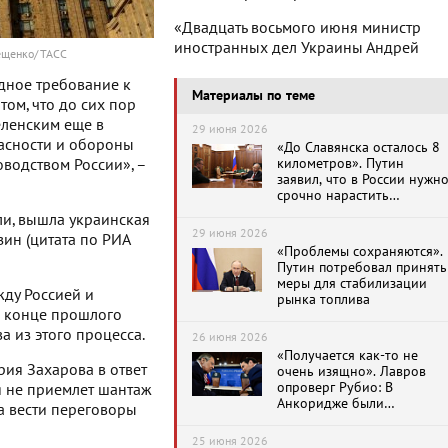
«Двадцать восьмого июня министр
иностранных дел Украины Андрей
ещенко/ ТАСС
дное требование к
Материалы по теме
том, что до сих пор
еленским еще в
29 июня 2026
асности и обороны
«До Славянска осталось 8
километров». Путин
водством России», –
заявил, что в России нужн
срочно нарастить
производство средств ПВО
ли, вышла украинская
29 июня 2026
зин (цитата по РИА
«Проблемы сохраняются».
Путин потребовал принять
меры для стабилизации
жду Россией и
рынка топлива
 в конце прошлого
 из этого процесса.
26 июня 2026
«Получается как-то не
ия Захарова в ответ
очень изящно». Лавров
опроверг Рубио: В
ия не приемлет шантаж
Анкоридже были
ва вести переговоры
обсуждены предложения
США, которые были
25 июня 2026