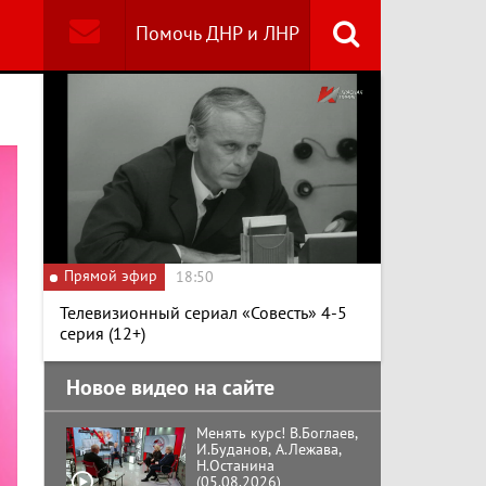
Помочь ДНР и ЛНР
Найти
Специальный репортаж
«Безразмерное
Кольцо»
К ГРАЖДАНАМ
РОССИИ! Обращение
Г.А. Зюганова,
Прямой эфир
Председателя ЦК
18:50
КПРФ Руководителя
фракции КПРФ в
Телевизионный сериал «Совесть» 4-5
Государственной Думе
Документальный
серия (12+)
РФ (28.07.2026)
фильм "Империализм и
террор"
Новое видео на сайте
Менять курс! В.Боглаев,
И.Буданов, А.Лежава,
Н.Останина
(05.08.2026)