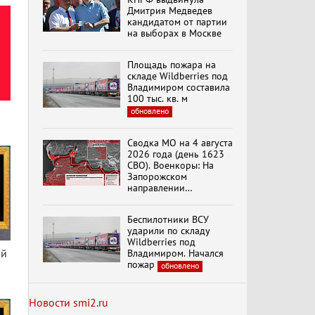
Дмитрия Медведев
кандидатом от партии
на выборах в Москве
Специальный репортаж
«Безразмерное
Площадь пожара на
Кольцо»
складе Wildberries под
Владимиром составила
100 тыс. кв. м
обновлено
К ГРАЖДАНАМ
РОССИИ! Обращение
Г.А. Зюганова,
Сводка МО на 4 августа
Председателя ЦК
2026 года (день 1623
КПРФ Руководителя
СВО). Военкоры: На
фракции КПРФ в
Запорожском
Государственной Думе
Документальный
направлении
РФ (28.07.2026)
фильм "Империализм и
продолжаются
террор"
столкновения в районе
Беспилотники ВСУ
Степногорска
ударили по складу
Wildberries под
Менять курс! В.Боглаев,
ой
Владимиром. Начался
И.Буданов, А.Лежава,
пожар
обновлено
Н.Останина
(05.08.2026)
Новости smi2.ru