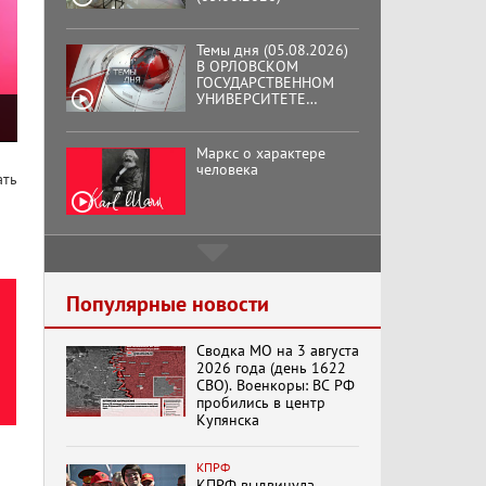
Темы дня (05.08.2026)
В ОРЛОВСКОМ
ГОСУДАРСТВЕННОМ
УНИВЕРСИТЕТЕ
ОТКРЫЛАСЬ
АУДИТОРИЯ ИМЕНИ
ЗНАМЕНИТОГО
Маркс о характере
ВЫПУСКНИКА,
человека
ать
ГЕННАДИЯ ЗЮГАНОВА.
Подмосковный
кооператор
Популярные новости
Сводка МО на 3 августа
Хук слева:
2026 года (день 1622
«Додоговаривались...»
СВО). Военкоры: ВС РФ
(11.06.2026)
пробились в центр
Купянска
Бренды Советской
КПРФ
эпохи "Гжель"
КПРФ выдвинула