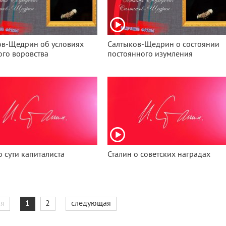
ов-Щедрин об условиях
Салтыков-Щедрин о состоянии
го воровства
постоянного изумления
о сути капиталиста
Сталин о советских наградах
я
1
2
следующая