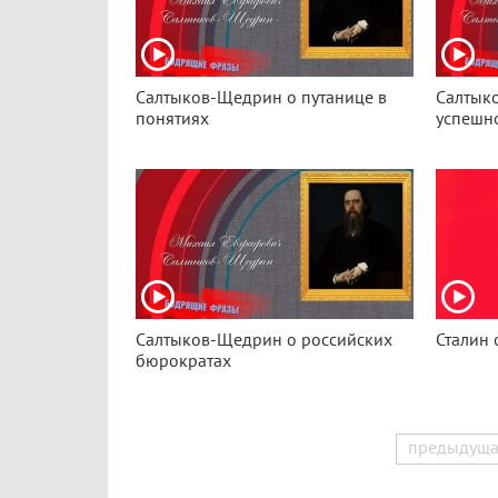
Салтыков-Щедрин о путанице в
Салтык
понятиях
успешно
Салтыков-Щедрин о российских
Сталин 
бюрократах
предыдуща