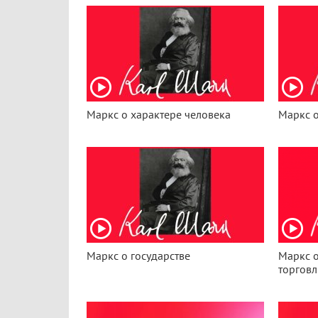
Маркс о характере человека
Маркс о
Маркс о государстве
Маркс 
торговл