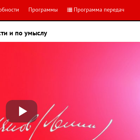
обности
Программы
Программа передач
сти и по умыслу