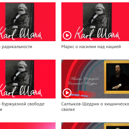
 радикальности
Маркс о насилии над нацией
о буржуазной свободе
Салтыков-Щедрин о хищническ
и
свалке