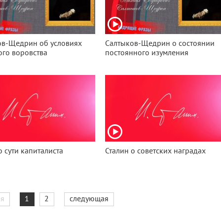
ов-Щедрин об условиях
Салтыков-Щедрин о состоянии
го воровства
постоянного изумления
о сути капиталиста
Сталин о советских наградах
я
1
2
следующая