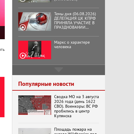
Темы дня (06.08.2026)
ДЕЛЕГАЦИЯ ЦК КПРФ
ПРИНЯЛА УЧАСТИЕ В
ПРАЗДНОВАНИИ
ВОСЕМЬДЕСЯТ
ТРЕТЬЕЙ ГОДОВЩИНЫ
ОСВОБОЖДЕНИЯ ОРЛА
Маркс о характере
ОТ НЕМЕЦКО-
человека
ать
ФАШИСТСКИХ
ЗАХВАТЧИКОВ.
Подмосковный
кооператор
Популярные новости
Сводка МО на 3 августа
Хук слева:
2026 года (день 1622
«Додоговаривались...»
СВО). Военкоры: ВС РФ
(11.06.2026)
пробились в центр
Купянска
Бренды Советской
Площадь пожара на
эпохи "Гжель"