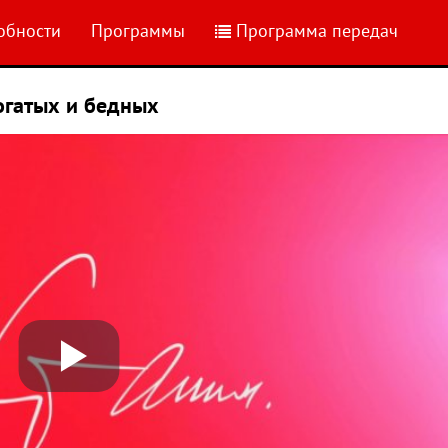
обности
Программы
Программа передач
огатых и бедных