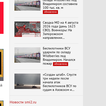
складе Wildberries под
Владимиром составила
100 тыс. кв. м
обновлено
Специальный репортаж
«Изменимся или
Сводка МО на 4 августа
вымрем»
2026 года (день 1623
СВО). Военкоры: На
Запорожском
направлении
К ГРАЖДАНАМ
продолжаются
РОССИИ! Обращение
столкновения в районе
Г.А. Зюганова,
Беспилотники ВСУ
Степногорска
Председателя ЦК
ударили по складу
КПРФ Руководителя
Wildberries под
фракции КПРФ в
Владимиром. Начался
Государственной Думе
Документальный
пожар
обновлено
РФ (28.07.2026)
фильм "Империализм и
террор"
«Создан штаб». Спустя
три недели после
начала атак
Бить смелее!
ой
беспилотников ВСУ по
В.Баранец, В.Дандыкин,
судам в Азовском и
А.Матвийчук, К.Сивков
Черном морях
(06.08.2026)
Минтранс рассказал о
мерах по защите
Новости smi2.ru
судоходства
обновлено