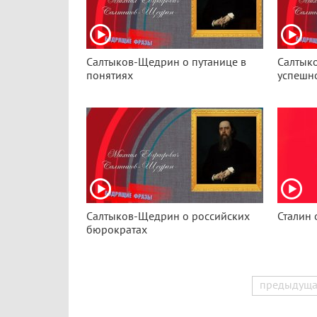
Салтыков-Щедрин о путанице в
Салтык
понятиях
успешно
Салтыков-Щедрин о российских
Сталин 
бюрократах
предыдуща