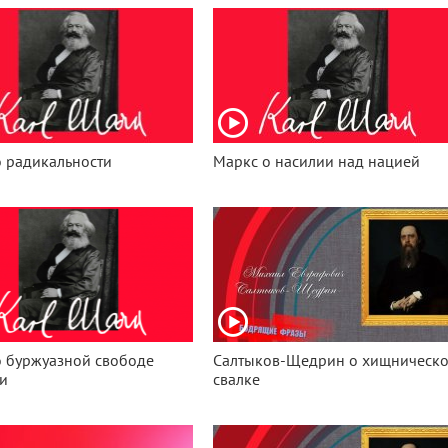
 радикальности
Маркс о насилии над нацией
о буржуазной свободе
Салтыков-Щедрин о хищническ
и
свалке