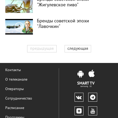
"Жигулевское пиво"
Бренды советской эпохи
"Лавочкин"
предыдущая
следующая
Контакты
О телеканале
SMART TV
samsung LG
Операторы
Сотрудничество
Расписание
Программы