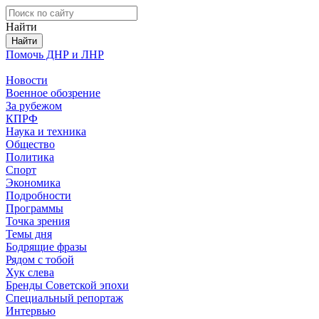
Найти
Помочь ДНР и ЛНР
Новости
Военное обозрение
За рубежом
КПРФ
Наука и техника
Общество
Политика
Спорт
Экономика
Подробности
Программы
Точка зрения
Темы дня
Бодрящие фразы
Рядом с тобой
Хук слева
Бренды Советской эпохи
Специальный репортаж
Интервью