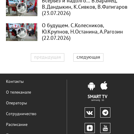
Всерьёз и надолго… В.Баранец,
В.Дандыкин, К.Сивков, В.Фатигаров
(23.07.2026)
О будущем. С.Колесников,
Ю.Крупнов, Н.Останина, А.Рагозин
(22.07.2026)
предыдущая
следующая
Контакты
О телеканале
SMART TV
samsung LG
Операторы
Сотрудничество
Расписание