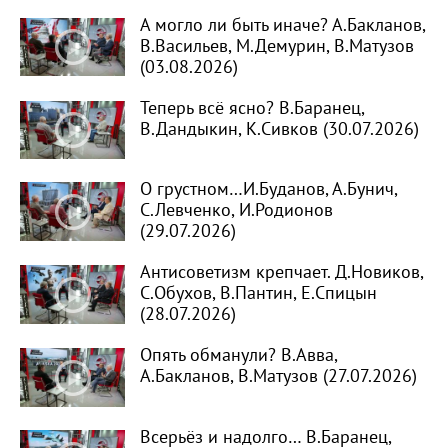
А могло ли быть иначе? А.Бакланов,
В.Васильев, М.Демурин, В.Матузов
(03.08.2026)
Теперь всё ясно? В.Баранец,
В.Дандыкин, К.Сивков (30.07.2026)
О грустном…И.Буданов, А.Бунич,
С.Левченко, И.Родионов
(29.07.2026)
Антисоветизм крепчает. Д.Новиков,
С.Обухов, В.Пантин, Е.Спицын
(28.07.2026)
Опять обманули? В.Авва,
А.Бакланов, В.Матузов (27.07.2026)
Всерьёз и надолго… В.Баранец,