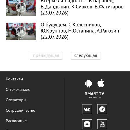
Всерьёз и надолго… В.Баранец,
В.Дандыкин, К.Сивков, В.Фатигаров
(23.07.2026)
О будущем. С.Колесников,
Ю.Крупнов, Н.Останина, А.Рагозин
(22.07.2026)
предыдущая
следующая
Контакты
О телеканале
SMART TV
samsung LG
Операторы
Сотрудничество
Расписание