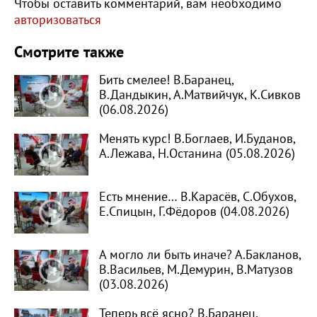
Чтобы оставить комментарий, вам необходимо
авторизоваться
Смотрите также
Бить смелее! В.Баранец,
В.Дандыкин, А.Матвийчук, К.Сивков
(06.08.2026)
Менять курс! В.Боглаев, И.Буданов,
А.Лежава, Н.Останина (05.08.2026)
Есть мнение… В.Карасёв, С.Обухов,
Е.Спицын, Г.Фёдоров (04.08.2026)
А могло ли быть иначе? А.Бакланов,
В.Васильев, М.Демурин, В.Матузов
(03.08.2026)
Теперь всё ясно? В.Баранец,