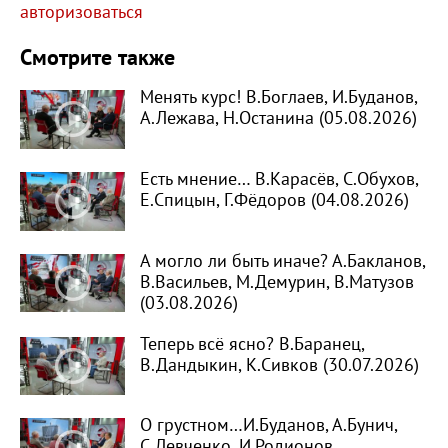
авторизоваться
Смотрите также
Менять курс! В.Боглаев, И.Буданов,
А.Лежава, Н.Останина (05.08.2026)
Есть мнение… В.Карасёв, С.Обухов,
Е.Спицын, Г.Фёдоров (04.08.2026)
А могло ли быть иначе? А.Бакланов,
В.Васильев, М.Демурин, В.Матузов
(03.08.2026)
Теперь всё ясно? В.Баранец,
В.Дандыкин, К.Сивков (30.07.2026)
О грустном…И.Буданов, А.Бунич,
С.Левченко, И.Родионов