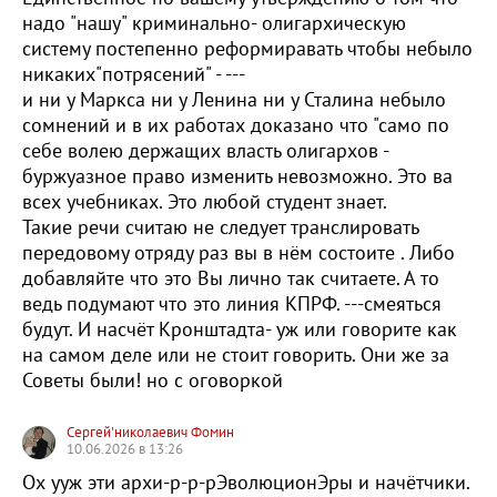
надо "нашу" криминально- олигархическую
систему постепенно реформиравать чтобы небыло
никаких"потрясений" - ---
и ни у Маркса ни у Ленина ни у Сталина небыло
сомнений и в их работах доказано что "само по
себе волею держащих власть олигархов -
буржуазное право изменить невозможно. Это ва
всех учебниках. Это любой студент знает.
Такие речи считаю не следует транслировать
передовому отряду раз вы в нём состоите . Либо
добавляйте что это Вы лично так считаете. А то
ведь подумают что это линия КПРФ. ---смеяться
будут. И насчёт Кронштадта- уж или говорите как
на самом деле или не стоит говорить. Они же за
Советы были! но с оговоркой
Сергей'николаевич Фомин
10.06.2026 в 13:26
Ох ууж эти архи-р-р-рЭволюционЭры и начётчики.