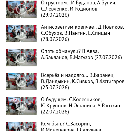
О грустном…И.Буданов, А.Бунич,
С.Левченко, И.Родионов
(29.07.2026)
Антисоветизм крепчает. Д.Новиков,
С.Обухов, В.Пантин, Е.Спицын
(28.07.2026)
Опять обманули? В.Авва,
А.Бакланов, В.Матузов (27.07.2026)
Всерьёз и надолго… В.Баранец,
В.Дандыкин, К.Сивков, В.Фатигаров
(23.07.2026)
О будущем. С.Колесников,
Ю.Крупнов, Н.Останина, А.Рагозин
(22.07.2026)
Кем быть? С.Засорин,
И.Минералова, Г.Садулаев,