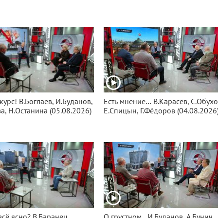
курс! В.Боглаев, И.Буданов,
Есть мнение… В.Карасёв, С.Обухо
а, Н.Останина (05.08.2026)
Е.Спицын, Г.Фёдоров (04.08.2026
всё ясно? В.Баранец,
О грустном…И.Буданов, А.Бунич,