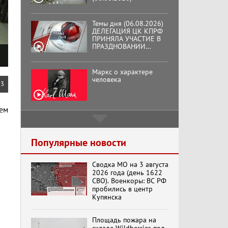
ВОСЕМЬДЕСЯТ
ТРЕТЬЕЙ ГОДОВЩИНЫ
ОСВОБОЖДЕНИЯ ОРЛА
Маркс о характере
ОТ НЕМЕЦКО-
человека
ФАШИСТСКИХ
ЗАХВАТЧИКОВ.
Подмосковный
кооператор
3
тем
Хук слева:
«Додоговаривались...»
(11.06.2026)
Популярные новости
Сводка МО на 3 августа
Бренды Советской
2026 года (день 1622
эпохи "Гжель"
СВО). Военкоры: ВС РФ
пробились в центр
Купянска
Специальный репортаж
Площадь пожара на
«Изменимся или