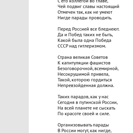
С его коллегой во главе,
Чей подвиг славы настоящий
Отмечен так, как не умеют
Нигде парады проводить.
Перед Россией все бледнеют.
Да и Побед таких не быть,
Какой была одна Победа
СССР над гитлеризмом.
Страна великая Советов
К капитуляции фашистов
Безоговорочной, всемирной,
Несокрушимой привела,
Такой, которою гордиться
Непревзойденная должна.
Таких парадов, как у нас
Сегодня в путинской России,
На всей планете не сыскать
По красоте своей и силе.
Организовывать парады
В России могут, как нигде,