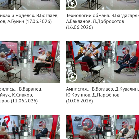
иках и моделях. В.Боглаев,
Технологии обмана. В.Багдасарян
ов, А.Бунич (17.06.2026)
А.Бакланов, Л.Доброхотов
(16.06.2026)
ились… В.Баранец,
Амнистия… В.Боглаев, Д.Кувалин,
йчук, К.Сивков,
Ю.Крупнов, Д.Парфёнов
аров (11.06.2026)
(10.06.2026)