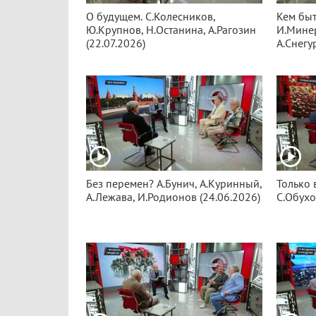
О будущем. С.Колесников,
Кем быт
Ю.Крупнов, Н.Останина, А.Рагозин
И.Минер
(22.07.2026)
А.Снегу
Без перемен? А.Бунич, А.Куринный,
Только 
А.Лежава, И.Родионов (24.06.2026)
С.Обухо