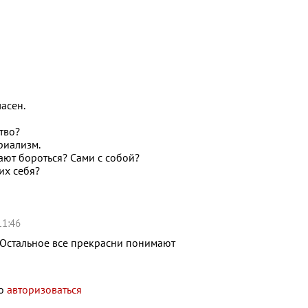
ласен.
тво?
риализм.
ают бороться? Сами с собой?
их себя?
11:46
. Остальное все прекрасни понимают
мо
авторизоваться