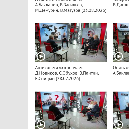
А.Бакланов, В.Васильев,
В.Данды
М.Демурин, В.Матузов (03.08.2026)
Антисоветизм крепчает.
Опять о
Д.Новиков, С.Обухов, В.Пантин,
А.Бакла
Е.Спицын (28.07.2026)