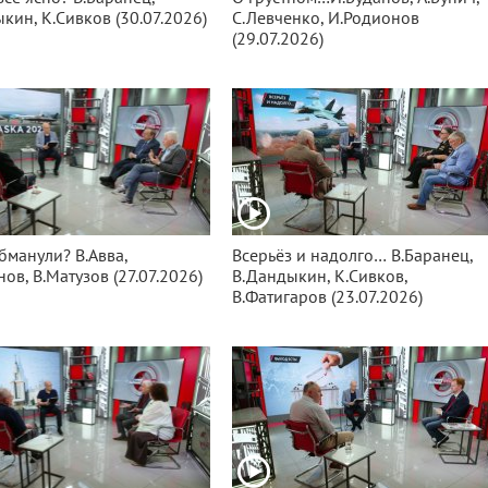
кин, К.Сивков (30.07.2026)
С.Левченко, И.Родионов
(29.07.2026)
бманули? В.Авва,
Всерьёз и надолго… В.Баранец,
нов, В.Матузов (27.07.2026)
В.Дандыкин, К.Сивков,
В.Фатигаров (23.07.2026)