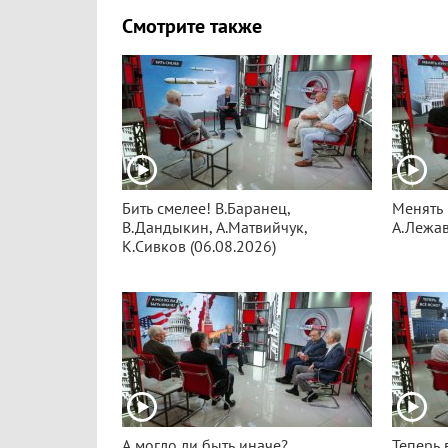
Смотрите также
Бить смелее! В.Баранец,
Менять 
В.Дандыкин, А.Матвийчук,
А.Лежав
К.Сивков (06.08.2026)
А могло ли быть иначе?
Теперь 