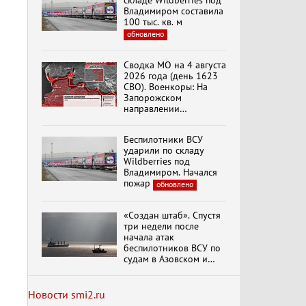
складе Wildberries под
вымрем»
Владимиром составила
100 тыс. кв. м
обновлено
К ГРАЖДАНАМ
РОССИИ! Обращение
Сводка МО на 4 августа
Г.А. Зюганова,
2026 года (день 1623
Председателя ЦК
СВО). Военкоры: На
КПРФ Руководителя
Запорожском
фракции КПРФ в
направлении
Государственной Думе
Документальный
продолжаются
РФ (28.07.2026)
фильм "Империализм и
столкновения в районе
террор"
Беспилотники ВСУ
Степногорска
ударили по складу
Wildberries под
Владимиром. Начался
Бить смелее!
пожар
обновлено
В.Баранец, В.Дандыкин,
А.Матвийчук, К.Сивков
(06.08.2026)
«Создан штаб». Спустя
три недели после
начала атак
Темы дня (06.08.2026)
беспилотников ВСУ по
ДЕЛЕГАЦИЯ ЦК КПРФ
судам в Азовском и
ПРИНЯЛА УЧАСТИЕ В
Черном морях
ПРАЗДНОВАНИИ
Минтранс рассказал о
ВОСЕМЬДЕСЯТ
мерах по защите
Новости smi2.ru
ТРЕТЬЕЙ ГОДОВЩИНЫ
судоходства
обновлено