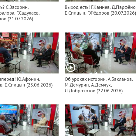
ь? С.Засорин,
Выход есть! Г.Камнев, Д.Парфёно
алова, Г.Садулаев,
Е.Спицын, Г.Фёдоров (20.07.2026
ров (21.07.2026)
вперёд! Ю.Афонин,
Об уроках истории. А.Бакланов,
в, Е.Спицын (23.06.2026)
М.Демурин, А.Демчук,
Л.Доброхотов (22.06.2026)