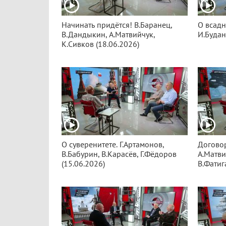
Начинать придётся! В.Баранец,
О всадн
В.Дандыкин, А.Матвийчук,
И.Будан
К.Сивков (18.06.2026)
О суверенитете. Г.Артамонов,
Договор
В.Бабурин, В.Карасёв, Г.Фёдоров
А.Матви
(15.06.2026)
В.Фатиг