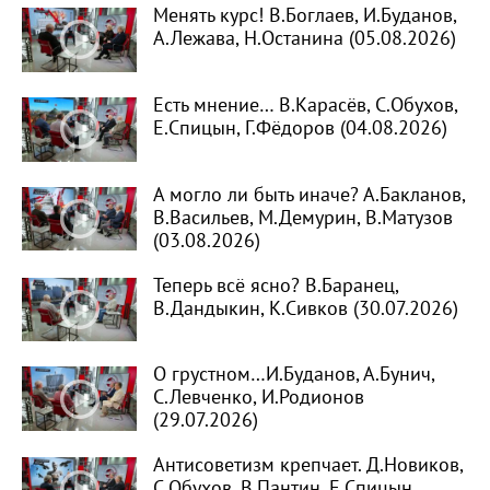
Менять курс! В.Боглаев, И.Буданов,
А.Лежава, Н.Останина (05.08.2026)
Есть мнение… В.Карасёв, С.Обухов,
Е.Спицын, Г.Фёдоров (04.08.2026)
А могло ли быть иначе? А.Бакланов,
В.Васильев, М.Демурин, В.Матузов
(03.08.2026)
Теперь всё ясно? В.Баранец,
В.Дандыкин, К.Сивков (30.07.2026)
О грустном…И.Буданов, А.Бунич,
С.Левченко, И.Родионов
(29.07.2026)
Антисоветизм крепчает. Д.Новиков,
С.Обухов, В.Пантин, Е.Спицын