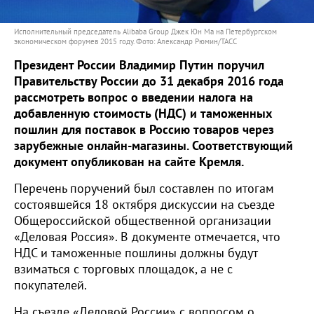
Исполнительный председатель Alibaba Group Джек Юн Ма на Петербургском
экономическом форумев 2015 году. Фото: Александр Рюмин/ТАСС
Президент России Владимир Путин поручил
Правительству России до 31 декабря 2016 года
рассмотреть вопрос о введении налога на
добавленную стоимость (НДС) и таможенных
пошлин для поставок в Россию товаров через
зарубежные онлайн-магазины. Соответствующий
документ опубликован на сайте Кремля.
Перечень поручений был составлен по итогам
состоявшейся 18 октября дискуссии на съезде
Общероссийской общественной организации
«Деловая Россия». В документе отмечается, что
НДС и таможенные пошлины должны будут
взиматься с торговых площадок, а не с
покупателей.
На съезде «Деловой России» с вопросом о