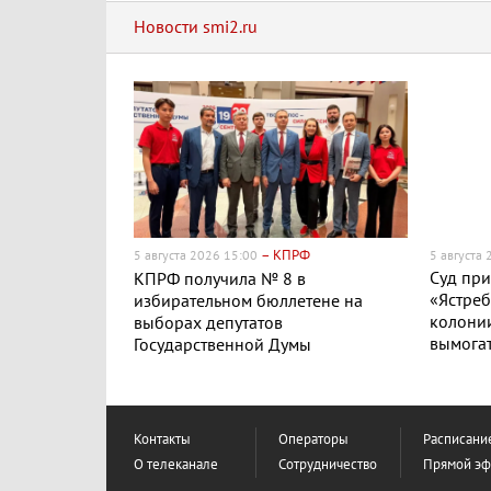
Новости smi2.ru
– КПРФ
5 августа 2026 15:00
5 августа
Суд пр
КПРФ получила № 8 в
«Ястреб
избирательном бюллетене на
колонии
выборах депутатов
вымогат
Государственной Думы
Контакты
Операторы
Расписани
О телеканале
Сотрудничество
Прямой э