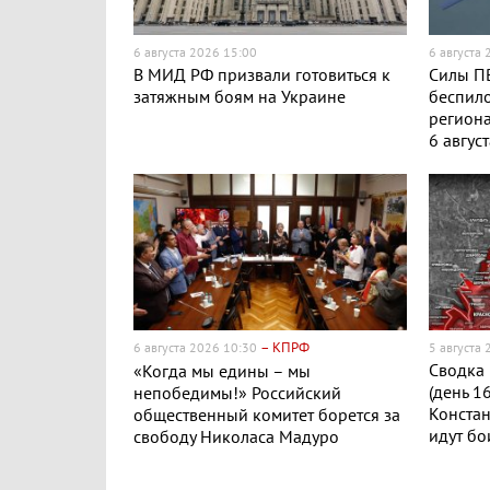
6 августа 2026 15:00
6 августа
В МИД РФ призвали готовиться к
Силы ПВ
затяжным боям на Украине
беспило
региона
6 авгус
– КПРФ
6 августа 2026 10:30
5 августа
Сводка 
«Когда мы едины – мы
(день 1
непобедимы!» Российский
Конста
общественный комитет борется за
идут бо
свободу Николаса Мадуро