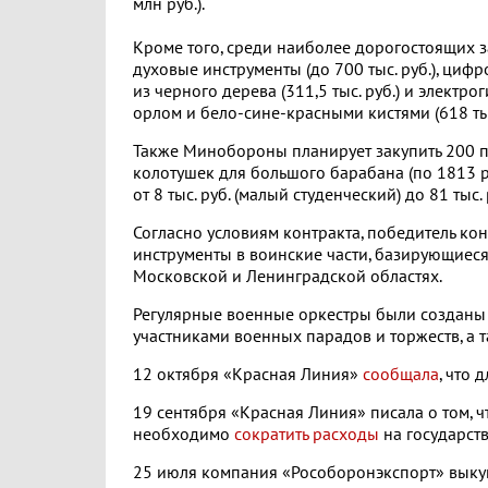
млн руб.).
Кроме того, среди наиболее дорогостоящих з
духовые инструменты (до 700 тыс. руб.), цифр
из черного дерева (311,5 тыс. руб.) и электро
орлом и бело-сине-красными кистями (618 тыс.
Также Минобороны планирует закупить 200 па
колотушек для большого барабана (по 1813 ру
от 8 тыс. руб. (малый студенческий) до 81 ты
Согласно условиям контракта, победитель ко
инструменты в воинские части, базирующиеся
Московской и Ленинградской областях.
Регулярные военные оркестры были созданы 
участниками военных парадов и торжеств, а
12 октября «Красная Линия»
сообщала
, что 
19 сентября «Красная Линия» писала о том, ч
необходимо
сократить расходы
на государст
25 июля компания «Рособоронэкспорт» выкуп