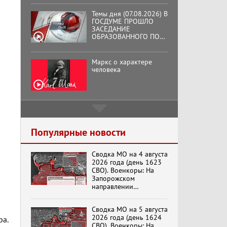
Темы дня (07.08.2026) В
ГОСДУМЕ ПРОШЛО
ЗАСЕДАНИЕ
ОБРАЗОВАННОГО ПО
ИНИЦИАТИВЕ КПРФ
ОБЩЕСТВЕННОГО
КОМИТЕТА ЗА
Маркс о характере
ОСВОБОЖДЕНИЕ
человека
ПРЕЗИДЕНТА
ВЕНЕСУЭЛЫ
НИКОЛАСА МАДУРО.
Подмосковный
кооператор
Популярные новости
Сводка МО на 4 августа
Хук слева: «Что и
2026 года (день 1623
требовалось доказать!»
СВО). Военкоры: На
(07.08.2026)
Запорожском
направлении
продолжаются
столкновения в районе
Бренды Советской
Сводка МО на 5 августа
Степногорска
эпохи "Гжель"
2026 года (день 1624
ра.
СВО). Военкоры: На