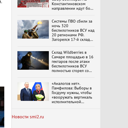
.
Константиновском
направлении идут бои
в Алексеево-Дружковке
Специальный репортаж
«Изменимся или
Системы ПВО сбили за
вымрем»
ночь 320
беспилотников ВСУ над
20 регионами РФ.
Загорелся 17-й склад
К ГРАЖДАНАМ
Wildberries. Сводка
РОССИИ! Обращение
ПВО на 4 августа 2026
Г.А. Зюганова,
Склад Wildberries в
года
обновлено
Председателя ЦК
Самаре площадью в 16
КПРФ Руководителя
гектаров после атаки
фракции КПРФ в
беспилотников ВСУ
Государственной Думе
Документальный
полностью сгорел со
РФ (28.07.2026)
фильм "Империализм и
всем товаром
террор"
«Аналогов нет».
Памфилова: Выборы в
Госдуму нужны, чтобы
Бить смелее!
«вооружать вертикаль
В.Баранец, В.Дандыкин,
исполнительной
А.Матвийчук, К.Сивков
власти»
(06.08.2026)
Новости smi2.ru
Темы дня (07.08.2026) В