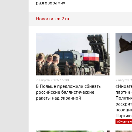
разговорами»
Новости smi2.ru
7 августа 2026 15:00
7 августа 
В Польше предложили сбивать
«Иноаге
российские баллистические
партии 
ракеты над Украиной
Полити
раскри
позицию
Партию 
обновлен