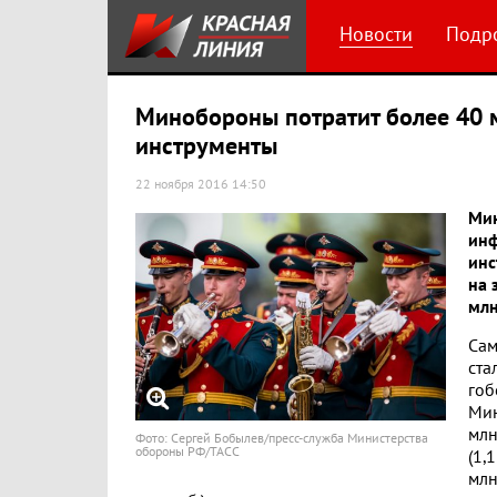
Новости
Подр
Минобороны потратит более 40 
инструменты
22 ноября 2016 14:50
Мин
инф
инс
на 
млн
Сам
ста
гоб
Мин
млн
Фото: Сергей Бобылев/пресс-служба Министерства
обороны РФ/ТАСС
(1,
млн