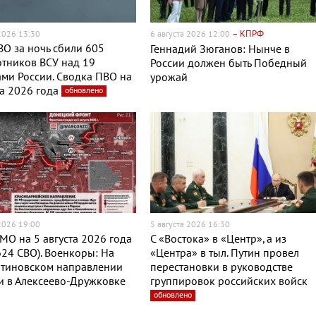
– КПРФ
 2026 13:30
6 августа 2026 12:00
О за ночь сбили 605
Геннадий Зюганов: Нынче в
тников ВСУ над 19
России должен быть Победный
ми России. Сводка ПВО на
урожай
та 2026 года
обновлено
 2026 19:00
5 августа 2026 16:30
МО на 5 августа 2026 года
С «Востока» в «Центр», а из
624 СВО). Военкоры: На
«Центра» в тыл. Путин провел
нтиновском направлении
перестановки в руководстве
и в Алексеево-Дружковке
группировок российских войск
обновлено