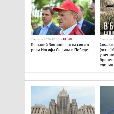
– КПРФ
7 августа 2026 10:30
6 августа
Сводка 
Геннадий Зюганов высказался о
(день 1
роли Иосифа Сталина в Победе
уничто
бронете
единиц