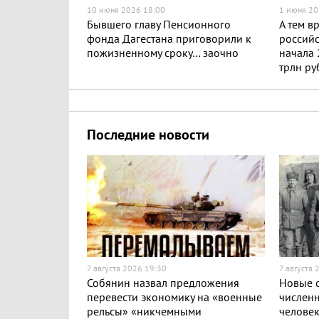
10 июня 2026 18:00
1 июня 20
Бывшего главу Пенсионного
А тем в
фонда Дагестана приговорили к
российс
пожизненному сроку… заочно
начала 
трлн ру
Последние новости
7 августа 2026 19:30
7 августа 
Собянин назвал предложения
Новые с
перевести экономику на «военные
численн
рельсы» «никчемными
челове