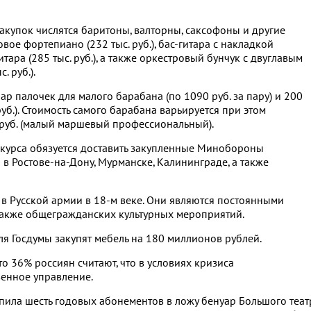
акупок числятся баритоны, валторны, саксофоны и другие
овое фортепиано (232 тыс. руб.), бас-гитара с накладкой
гитара (285 тыс. руб.), а также оркестровый бунчук с двуглавым
 руб.).
р палочек для малого барабана (по 1090 руб. за пару) и 200
б.). Стоимость самого барабана варьируется при этом
с. руб. (малый маршевый профессиональный).
нкурса обязуется доставить закупленные Минобороны
 в Ростове-на-Дону, Мурманске, Калининграде, а также
в Русской армии в 18-м веке. Они являются постоянными
 также общегражданских культурных мероприятий.
для Госдумы закупят мебель на 180 миллионов рублей.
то 36% россиян считают, что в условиях кризиса
венное управление.
ила шесть годовых абонементов в ложу бенуар Большого теат