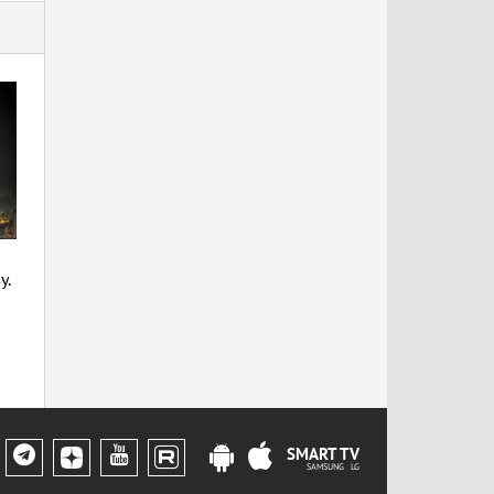
у.
SMART TV
SAMSUNG LG