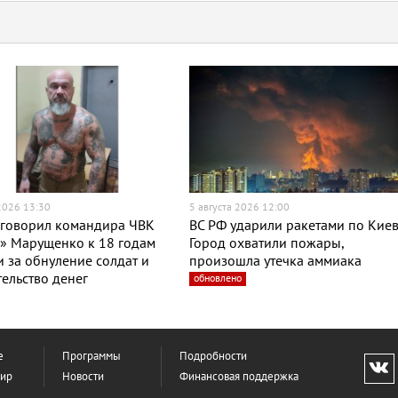
 2026 13:30
5 августа 2026 12:00
иговорил командира ЧВК
ВС РФ ударили ракетами по Киев
» Марущенко к 18 годам
Город охватили пожары,
 за обнуление солдат и
произошла утечка аммиака
ельство денег
обновлено
е
Программы
Подробности
фир
Новости
Финансовая поддержка