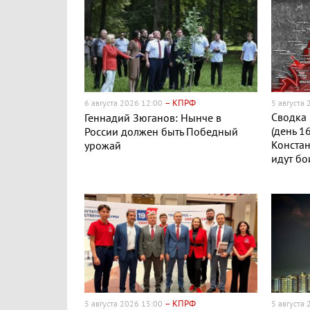
– КПРФ
6 августа 2026 12:00
5 августа
Сводка 
Геннадий Зюганов: Нынче в
(день 1
России должен быть Победный
Конста
урожай
идут бо
– КПРФ
5 августа 2026 15:00
5 августа