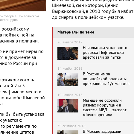
Шмелевой, сын которой, Денис
Выржиковский, в 2010 году был избит
приговора в Приволжском
до смерти в полицейском участке.
Александров
л российскому
Материалы по теме
 пойти с ней на
асилия в полиции.
20 января 2017
Начальника уголовного
о не примет меры по
розыска Нефтекамска
я в документе за
арестовали за пытки
нного России при
14 ноября 2016
В России из-за
полицейской волокиты
ыржиковского на
прекращены 1,5 млн дел
татей 2 и 3
ека] имело место в
10 ноября 2016
 по жалобе Шмелевой.
Мы еще не осознали
а.
размах коррупции в
системе МВД – эксперт
ли бы быть установка
«Точки зрения»
 участках;
го регламента по
30 сентября 2016
В Москве задержали
личение штатов