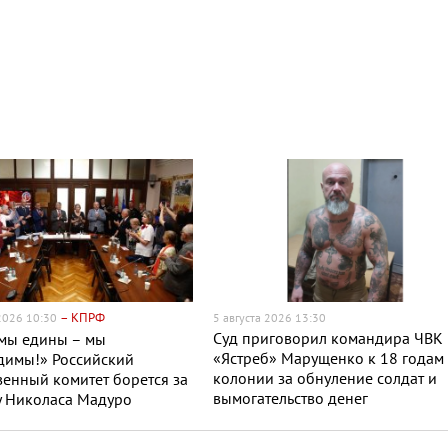
– КПРФ
 2026 10:30
5 августа 2026 13:30
Суд приговорил командира ЧВК
 мы едины – мы
«Ястреб» Марущенко к 18 годам
димы!» Российский
колонии за обнуление солдат и
енный комитет борется за
вымогательство денег
у Николаса Мадуро