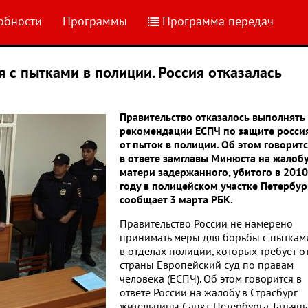
обности
Программы
Программа передач
 с пытками в полиции. Россия отказалась
Правительство отказалось выполнять
рекомендации ЕСПЧ по защите росси
от пыток в полиции. Об этом говорит
в ответе замглавы Минюста на жалоб
матери задержанного, убитого в 2010
году в полицейском участке Петербур
сообщает 3 марта РБК.
Правительство России не намерено
принимать меры для борьбы с пыткам
в отделах полиции, которых требует о
страны Европейский суд по правам
человека (ЕСПЧ). Об этом говорится в
ответе России на жалобу в Страсбург
жительницы Санкт-Петербурга Татьян