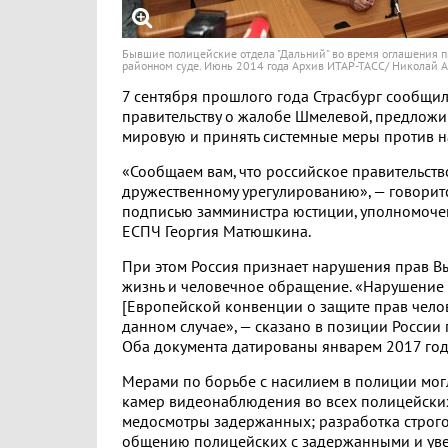
Бывшие полицейские отдела "Дальний" во время оглашения 
районном суде. Июнь 2014 года Архив ИТАР-ТАСС/ Николай 
7 сентября прошлого года Страсбург сообщи
правительству о жалобе Шмелевой, предложив
мировую и принять системные меры против н
«Сообщаем вам, что российское правительств
дружественному урегулированию», — говоритс
подписью замминистра юстиции, уполномоче
ЕСПЧ Георгия Матюшкина.
При этом Россия признает нарушения прав В
жизнь и человечное обращение. «Нарушение с
[Европейской конвенции о защите прав челов
данном случае», — сказано в позиции России
Оба документа датированы январем 2017 год
Мерами по борьбе с насилием в полиции мог
камер видеонаблюдения во всех полицейских
медосмотры задержанных; разработка строго
общению полицейских с задержанными и уве