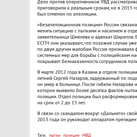
Дело против оперативников УВД рассматрива
приговорили к реальным срокам, но в 2015 г
был отменен по апелляции.
«Безапелляционная позиция» России связана
менять ситуацию с пытками и насилием в отд
заявительница Шмелева и адвокат Шарапов. 
ЕСПЧ они указывают, что похожие случаи уж
по двум другим жалобам Россия признавала 
системных мер для борьбы с полицейским нас
покрывает безнаказанность сотрудников пол
В марте 2012 года в Казани в отделе полиц
летний Сергей Назаров, задержанный по под
он умер в больнице. После гибели Назарова 
которое выявило более десятка фактов пыток
полиции. Отдел полиции был расформирован,
на срок от 2 до 15 лет.
В связи со скандалом вокруг «Дальнего» свой
2013 года он руководит аппаратом президент
Тэги:
пытки
полиция
МВД