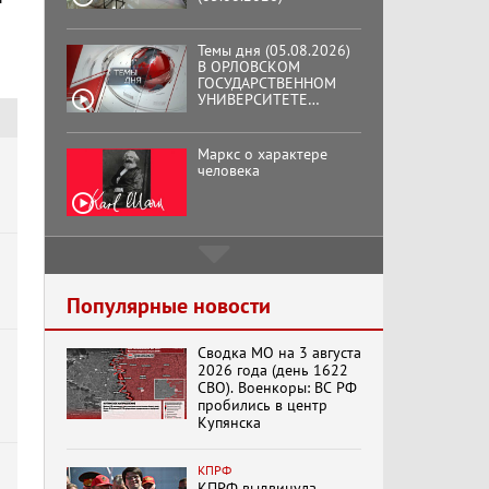
Темы дня (05.08.2026)
В ОРЛОВСКОМ
ГОСУДАРСТВЕННОМ
УНИВЕРСИТЕТЕ
ОТКРЫЛАСЬ
АУДИТОРИЯ ИМЕНИ
ЗНАМЕНИТОГО
Маркс о характере
ВЫПУСКНИКА,
человека
ГЕННАДИЯ ЗЮГАНОВА.
Подмосковный
кооператор
Популярные новости
Сводка МО на 3 августа
Хук слева:
2026 года (день 1622
«Додоговаривались...»
СВО). Военкоры: ВС РФ
(11.06.2026)
пробились в центр
Купянска
Бренды Советской
КПРФ
эпохи "Гжель"
КПРФ выдвинула