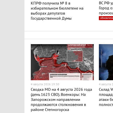
ВС РФ у
КПРФ получила № 8 в
Город о
избирательном бюллетене на
произо
выборах депутатов
Государственной Думы
обновлен
4 августа 2026 19:30
4 августа
Сводка МО на 4 августа 2026 года
Склад W
(день 1623 СВО). Военкоры: На
площадь
Запорожском направлении
атаки б
продолжаются столкновения в
полност
районе Степногорска