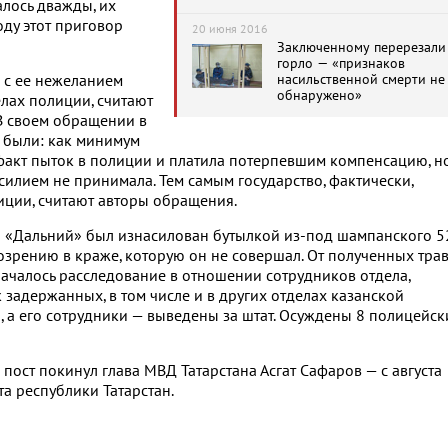
лось дважды, их
оду этот приговор
20 июня 2016
Заключенному перерезали
горло — «признаков
насильственной смерти не
 с ее нежеланием
обнаружено»
елах полиции, считают
В своем обращении в
е были: как минимум
факт пыток в полиции и платила потерпевшим компенсацию, н
илием не принимала. Тем самым государство, фактически,
иции, считают авторы обращения.
ии «Дальний» был изнасилован бутылкой из-под шампанского 5
озрению в краже, которую он не совершал. От полученных тра
началось расследование в отношении сотрудников отдела,
 задержанных, в том числе и в других отделах казанской
 а его сотрудники — выведены за штат. Осуждены 8 полицейск
 пост покинул глава МВД Татарстана Асгат Сафаров — с августа
а республики Татарстан.