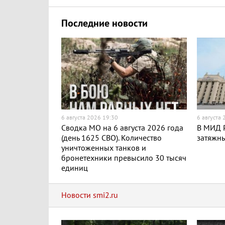
Последние новости
6 августа 2026 19:30
6 августа
Сводка МО на 6 августа 2026 года
В МИД Р
(день 1625 СВО). Количество
затяжн
уничтоженных танков и
бронетехники превысило 30 тысяч
единиц
Новости smi2.ru