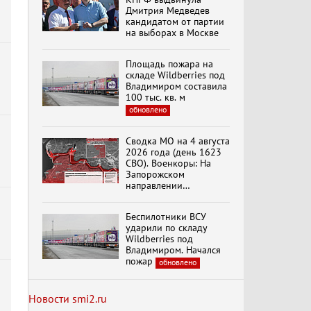
Дмитрия Медведев
кандидатом от партии
на выборах в Москве
Специальный репортаж
«Безразмерное
Площадь пожара на
Кольцо»
складе Wildberries под
Владимиром составила
100 тыс. кв. м
обновлено
К ГРАЖДАНАМ
РОССИИ! Обращение
Г.А. Зюганова,
Сводка МО на 4 августа
Председателя ЦК
2026 года (день 1623
КПРФ Руководителя
СВО). Военкоры: На
фракции КПРФ в
Запорожском
Государственной Думе
Документальный
направлении
РФ (28.07.2026)
фильм "Империализм и
продолжаются
террор"
столкновения в районе
Беспилотники ВСУ
Степногорска
ударили по складу
и
Wildberries под
Менять курс! В.Боглаев,
Владимиром. Начался
И.Буданов, А.Лежава,
пожар
обновлено
Н.Останина
(05.08.2026)
Новости smi2.ru