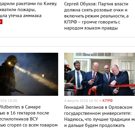
дарили ракетами по Киеву.
Сергей Обухов: Партия власти
хватили пожары,
должна снять розовые очки и
шла утечка аммиака
включить режим реальности, а
о
КПРФ – громче говорить с
народом языком правды
– КПРФ
 2026 18:00
4 августа 2026 16:30
ildberries в Самаре
Геннадий Зюганов в Орловском
ю в 16 гектаров после
государственном университете:
еспилотников ВСУ
Надеюсь, что лучшие традиции 
ью сгорел со всем товаром
и дальше будем продолжать