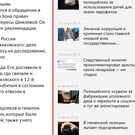
полицейских за
тными
использование детей для
ится в обращении в
ловли педофилов
«Зона права»
тересы Шмелевой. Он
21 июля 2016
ти рекомендации.
Зюганов: коррупция и
криминал стали главной
смазкой всех
 России
государственных
жиковского: дело
механизмов
ось на доследование,
20 июля 2016
но.
Следственный комитет
прокомментировал аресты
а. Его доставили в
своих генералов — им
, где связали и
стыдно
ковского в 12-й
 избитым в состоянии
6 июля 2016
о отвезли в
Полицейского осудили за
фабрикацию уголовного
дела о перепосте в соцсет
и тут же амнистировали
одтеков и гематом.
их, которые были
4 июля 2016
; также у него
В тюменской полиции
пытают подозреваемых