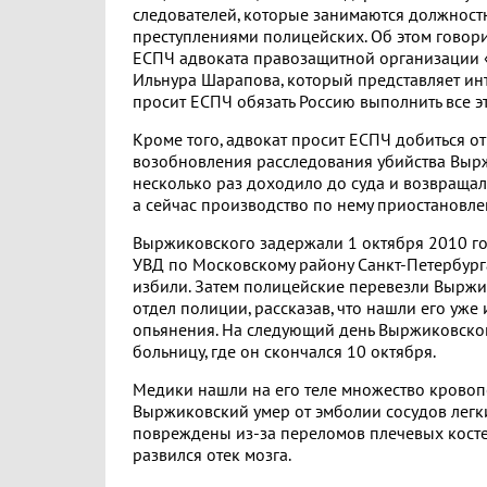
следователей, которые занимаются должнос
преступлениями полицейских. Об этом говор
ЕСПЧ адвоката правозащитной организации 
Ильнура Шарапова, который представляет ин
просит ЕСПЧ обязать Россию выполнить все э
Кроме того, адвокат просит ЕСПЧ добиться от
возобновления расследования убийства Выр
несколько раз доходило до суда и возвращал
а сейчас производство по нему приостановле
Выржиковского задержали 1 октября 2010 год
УВД по Московскому району Санкт-Петербурга
избили. Затем полицейские перевезли Выржи
отдел полиции, рассказав, что нашли его уже
опьянения. На следующий день Выржиковског
больницу, где он скончался 10 октября.
Медики нашли на его теле множество кровоп
Выржиковский умер от эмболии сосудов легк
повреждены из-за переломов плечевых костей
развился отек мозга.