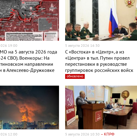
 2026 19:00
5 августа 2026 16:30
МО на 5 августа 2026 года
С «Востока» в «Центр», а из
624 СВО). Военкоры: На
«Центра» в тыл. Путин провел
нтиновском направлении
перестановки в руководстве
и в Алексеево-Дружковке
группировок российских войск
обновлено
– КПРФ
 2026 12:00
5 августа 2026 10:30