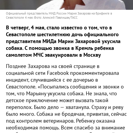
Официальный представитель МИД России Мария Захарова на брифинге в
Севастополе 4 мая. Фото: Алексей Павлишак/ТАСС
В четверг, 4 мая, стало известно о том, что в
Севастополе шестилетнюю дочь официального
представителя МИДа Марии Захаровой укусила
собака. С помощью звонка в Кремль ребенка
самолетом МЧС эвакуировали в Москву
Позднее Захарова на своей странице в
социальной сети Facebook прокомментировала
инцидент, случившийся с ее дочерью в
Севастополе. «Посыпались сообщения и звонки о
том, что Марьяну укусила собака. Не знала, что
детское приключение может вызвать такой
переполох. Было дело — хватанула. Страху и реву
было много. Собака не бродячая, привитая, сейчас
под контролем ветеринаров. Ребенку оказана
необходимая помощь. Всем спасибо за внимание