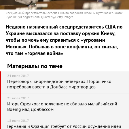
Специальный представитель Госдепа США по вопросам Украины Курт Волкер. Фото:
Ryan Kelly/Congressional Quarterly/Getty Images
Недавно назначенный спецпредставитель США по
Украине высказался за поставку оружия Киеву,
чтобы помочь ему справиться с «угрозами
Москвы». Побывав в зоне конфликта, он сказал,
что там «горячая война»
Материалы по теме
24 июля 2017
Переговоры «нормандской четверки». Порошенко
потребовал ввести в Донбасс миротворцев
21 июля 2017
Игорь Стрелков: ополчение не сбивало малайзийский
Boeing над Донбассом
18 июля 2017
Германия и Франция требует от России осуждения идеи