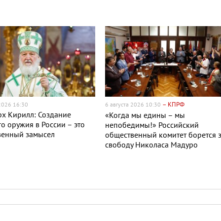
– КПРФ
 2026 16:30
6 августа 2026 10:30
х Кирилл: Создание
«Когда мы едины – мы
о оружия в России – это
непобедимы!» Российский
венный замысел
общественный комитет борется 
свободу Николаса Мадуро