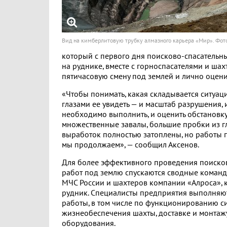
Вид на кимберлитовую трубку алмазного карьера «Мир». Фо
который с первого дня поисково-спасательн
на руднике, вместе с горноспасателями и ша
пятичасовую смену под землей и лично оцени
«Чтобы понимать, какая складывается ситуац
глазами ее увидеть — и масштаб разрушения, 
необходимо выполнить, и оценить обстановку
множественные завалы, большие пробки из г
выработок полностью затоплены, но работы 
мы продолжаем», — сообщил Аксенов.
Для более эффективного проведения поиско
работ под землю спускаются сводные команд
МЧС России и шахтеров компании «Алроса»,
рудник. Специалисты предприятия выполняю
работы, в том числе по функционированию с
жизнеобеспечения шахты, доставке и монта
оборудования.