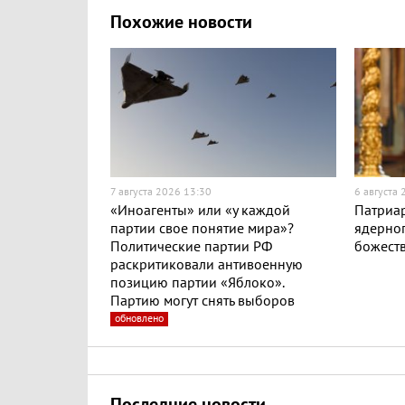
Похожие новости
7 августа 2026 13:30
6 августа
«Иноагенты» или «у каждой
Патриар
партии свое понятие мира»?
ядерног
Политические партии РФ
божест
раскритиковали антивоенную
позицию партии «Яблоко».
Партию могут снять выборов
обновлено