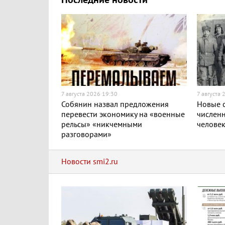
Последние новости
7 августа 2026 19:30
7 августа 
Собянин назвал предложения
Новые с
перевести экономику на «военные
численн
рельсы» «никчемными
челове
разговорами»
Новости smi2.ru