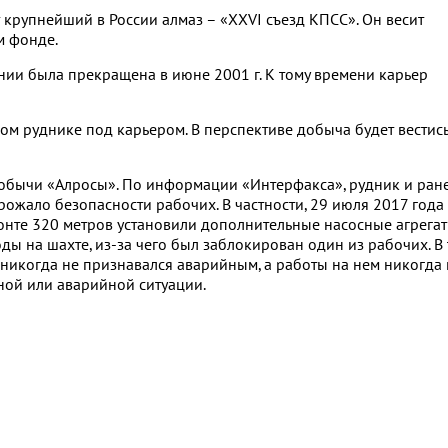
 крупнейший в России алмаз – «XXVI съезд КПСС». Он весит
ом фонде.
и была прекращена в июне 2001 г. К тому времени карьер
ом руднике под карьером. В перспективе добыча будет вестис
обычи «Алросы». По информации «Интерфакса», рудник и ран
рожало безопасности рабочих. В частности, 29 июля 2017 года
онте 320 метров установили дополнительные насосные агрегат
ы на шахте, из-за чего был заблокирован один из рабочих. В 
 никогда не признавался аварийным, а работы на нем никогда 
ой или аварийной ситуации.