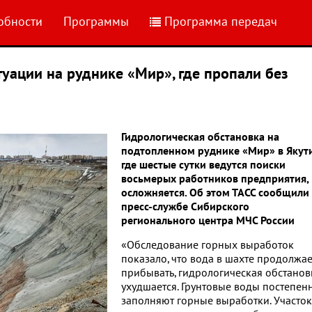
обности
Программы
Программа передач
уации на руднике «Мир», где пропали без
Гидрологическая обстановка на
подтопленном руднике «Мир» в Якути
где шестые сутки ведутся поиски
восьмерых работников предприятия,
осложняется. Об этом ТАСС сообщили
пресс-службе Сибирского
регионального центра МЧС России
«Обследование горных выработок
показало, что вода в шахте продолжае
прибывать, гидрологическая обстанов
ухудшается. Грунтовые воды постепен
заполняют горные выработки. Участок