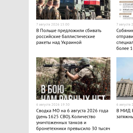
7 августа 2026 15:00
7 августа 
В Польше предложили сбивать
Собянин
российские баллистические
отправи
ракеты над Украиной
специа
более 1
6 августа 2026 19:30
6 августа
Сводка МО на 6 августа 2026 года
В МИД Р
(день 1625 СВО). Количество
затяжн
уничтоженных танков и
бронетехники превысило 30 тысяч