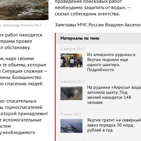
проведения поисковых работ
необходимо защитить от воды», —
сказал собеседник агентства.
Замглавы МЧС России Владлен Аксено
то: Александр Рюмин/ТАСС
ых работ находится
Материалы по теме
хтерами провел
л обстановку.
5 августа 2017
Из алмазного рудника в
ия, надо своими
Якутии подняли еще
и те объемы, которые
одного шахтера.
Подробности
. Ситуация сложная —
лины. Большинство
4 августа 2017
по спасению людей
На руднике «Алросы» вода
затопила шахту. Под
землей находятся 148
во-спасательных
человек
ы горноспасателей
 которой принадлежит
7 июля 2017
т вспомогательные
Якутия тратит на северный
завоз порядка 30 млрд
истем
рублей в год
жу необходимого