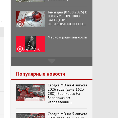
ИНИЦИАТИВЕ КПРФ
ОБЩЕСТВЕННОГО
КОМИТЕТА ЗА
Маркс о радикальности
ОСВОБОЖДЕНИЕ
ПРЕЗИДЕНТА
в,
ВЕНЕСУЭЛЫ
НИКОЛАСА МАДУРО.
Подмосковный
кооператор
Хук слева: «Что и
требовалось доказать!»
(07.08.2026)
Популярные новости
Сводка МО на 4 августа
Бренды Советской
2026 года (день 1623
эпохи "Гжель"
СВО). Военкоры: На
Запорожском
направлении
продолжаются
столкновения в районе
Специальный репортаж
Сводка МО на 5 августа
Степногорска
«Изменимся или