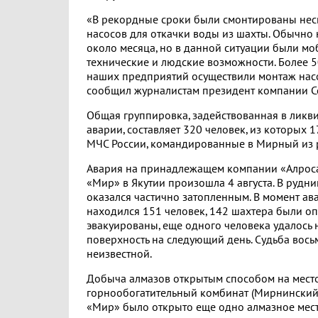
«В рекордные сроки были смонтированы не
насосов для откачки воды из шахты. Обычно 
около месяца, но в данной ситуации были м
технические и людские возможности. Более 5
наших предприятий осуществили монтаж насос
сообщил журналистам президент компании С
Общая группировка, задействованная в ликв
аварии, составляет 320 человек, из которых 
МЧС России, командированные в Мирный из 
Авария на принадлежащем компании «Алрос
«Мир» в Якутии произошла 4 августа. В рудни
оказался частично затопленным. В момент ав
находился 151 человек, 142 шахтера были о
эвакуированы, еще одного человека удалось 
поверхность на следующий день. Судьба вось
неизвестной.
Добыча алмазов открытым способом на место
горнообогатительный комбинат (Мирнинский Г
«Мир» было открыто еще одно алмазное мес