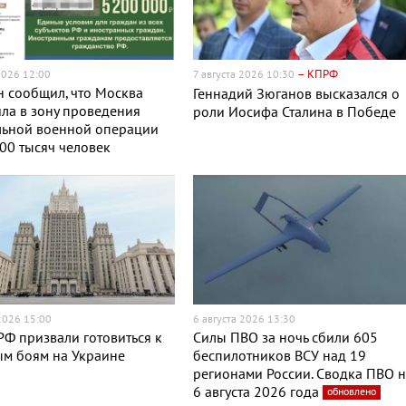
– КПРФ
2026 12:00
7 августа 2026 10:30
 сообщил, что Москва
Геннадий Зюганов высказался о
ла в зону проведения
роли Иосифа Сталина в Победе
льной военной операции
00 тысяч человек
 2026 15:00
6 августа 2026 13:30
Ф призвали готовиться к
Силы ПВО за ночь сбили 605
ым боям на Украине
беспилотников ВСУ над 19
регионами России. Сводка ПВО 
6 августа 2026 года
обновлено