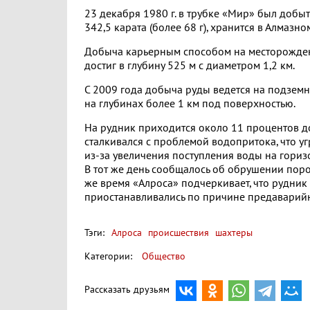
23 декабря 1980 г. в трубке «Мир» был добыт
342,5 карата (более 68 г), хранится в Алмазн
Добыча карьерным способом на месторождени
достиг в глубину 525 м с диаметром 1,2 км.
С 2009 года добыча руды ведется на подземн
на глубинах более 1 км под поверхностью.
На рудник приходится около 11 процентов д
сталкивался с проблемой водопритока, что уг
из-за увеличения поступления воды на гориз
В тот же день сообщалось об обрушении пород
же время «Алроса» подчеркивает, что рудник
приостанавливались по причине предаварийн
Тэги:
Алроса
происшествия
шахтеры
Категории:
Общество
Рассказать друзьям