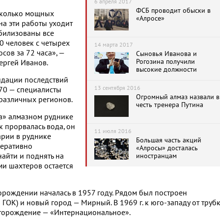
6 апреля 2017
ФСБ проводит обыски в
сколько мощных
«Алросе»
на эти работы уходит
обилизованы все
0 человек с четырех
14 марта 2017
ов за 72 часа», —
Сыновья Иванова и
Рогозина получили
ергей Иванов.
высокие должности
идации последствий
13 сентября 2016
170 — специалисты
Огромный алмаз назвали в
различных регионов.
честь тренера Путина
а» алмазном руднике
к прорвалась вода, он
11 июля 2016
арии в руднике
Большая часть акций
перативно
«Алросы» досталась
иностранцам
найти и поднять на
ми шахтеров остается
рождении началась в 1957 году. Рядом был построен
ОК) и новый город — Мирный. В 1969 г. к юго-западу от труб
торождение — «Интернациональное».