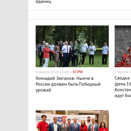
единиц
– КПРФ
6 августа 2026 12:00
5 августа
Сводка 
Геннадий Зюганов: Нынче в
(день 1
России должен быть Победный
Конста
урожай
идут бо