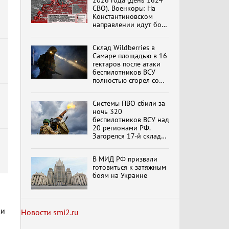
2026 года (день 1624
вымрем»
СВО). Военкоры: На
Константиновском
направлении идут бои
в Алексеево-Дружковке
К ГРАЖДАНАМ
РОССИИ! Обращение
Склад Wildberries в
Г.А. Зюганова,
Самаре площадью в 16
Председателя ЦК
гектаров после атаки
КПРФ Руководителя
беспилотников ВСУ
фракции КПРФ в
полностью сгорел со
Государственной Думе
Документальный
всем товаром
РФ (28.07.2026)
фильм "Империализм и
террор"
Системы ПВО сбили за
ночь 320
беспилотников ВСУ над
20 регионами РФ.
Бить смелее!
Загорелся 17-й склад
В.Баранец, В.Дандыкин,
Wildberries. Сводка
А.Матвийчук, К.Сивков
ПВО на 4 августа 2026
(06.08.2026)
В МИД РФ призвали
года
обновлено
готовиться к затяжным
боям на Украине
Темы дня (07.08.2026) В
ГОСДУМЕ ПРОШЛО
ЗАСЕДАНИЕ
ОБРАЗОВАННОГО ПО
ки
Новости smi2.ru
ИНИЦИАТИВЕ КПРФ
ОБЩЕСТВЕННОГО