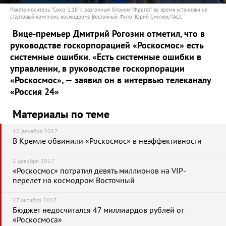
Ракета-носитель "Союз-2.1б" с разгонным блоком "Фрегат" во время установки на
стартовый комплекс космодрома Восточный. Фото: Юрий Смитюк/ТАСС
Вице-премьер Дмитрий Рогозин отметил, что в
руководстве госкорпорацией «Роскосмос» есть
системные ошибки. «Есть системные ошибки в
управлении, в руководстве госкорпорации
«Роскосмос», — заявил он в интервью телеканалу
«Россия 24»
Материалы по теме
12 декабря 2017
В Кремле обвинили «Роскосмос» в неэффективности
2 декабря 2017
«Роскосмос» потратил девять миллионов на VIP-
перелет на космодром Восточный
27 октября 2017
Бюджет недосчитался 47 миллиардов рублей от
«Роскосмоса»