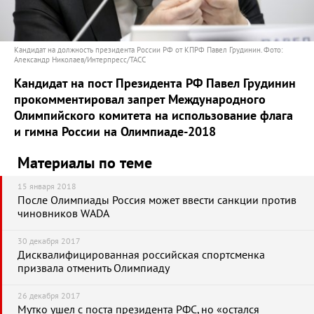
Кандидат на должность президента России РФ от КПРФ Павел Грудинин. Фото:
Александр Николаев/Интерпресс/ТАСС
Кандидат на пост Президента РФ Павел Грудинин
прокомментировал запрет Международного
Олимпийского комитета на использование флага
и гимна России на Олимпиаде-2018
Материалы по теме
15 января 2018
После Олимпиады Россия может ввести санкции против
чиновников WADA
30 декабря 2017
Дисквалифицированная российская спортсменка
призвала отменить Олимпиаду
26 декабря 2017
Мутко ушел с поста президента РФС, но «остался