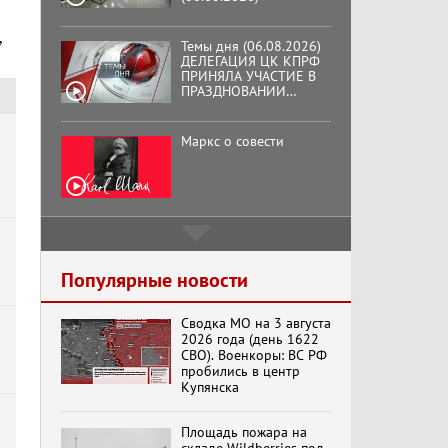
,
Темы дня (06.08.2026)
ДЕЛЕГАЦИЯ ЦК КПРФ
ПРИНЯЛА УЧАСТИЕ В
ПРАЗДНОВАНИИ
ВОСЕМЬДЕСЯТ
ТРЕТЬЕЙ ГОДОВЩИНЫ
ОСВОБОЖДЕНИЯ ОРЛА
Маркс о совести
ОТ НЕМЕЦКО-
ФАШИСТСКИХ
ЗАХВАТЧИКОВ.
Подмосковный
кооператор
Популярные новости
Сводка МО на 3 августа
Хук слева:
2026 года (день 1622
«Додоговаривались...»
СВО). Военкоры: ВС РФ
(11.06.2026)
пробились в центр
Купянска
Бренды Советской
Площадь пожара на
эпохи "Гжель"