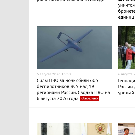
уничто
бронете
единиц
6 августа 2026 13:30
6 августа
Силы ПВО за ночь сбили 605
Геннади
беспилотников ВСУ над 19
России
регионами России. Сводка ПВО на
урожай
6 августа 2026 года
обновлено