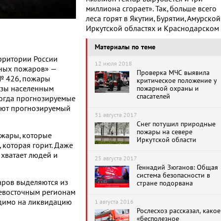
миллиона сгорает». Так, больше всего
леса горят в Якутии, Бурятии, Амурской
Иркутской областях и Краснодарском
Материалы по теме
ерритории России
12 июля 2018
сных пожаров» —
Проверка МЧС выявила
 № 426, пожары
критическое положение у
розы населенным
пожарной охраны и
спасателей
когда прогнозируемые
ают прогнозируемый
31 августа 2017
Снег потушил природные
пожары на севере
ожары, которые
Иркутской области
 которая горит. Даже
 хватает людей и
25 августа 2017
Геннадий Зюганов: Общая
система безопасности в
жаров выделяются из
стране подорвана
невосточным регионам
одимо на ликвидацию
1 августа 2016
Рослесхоз рассказал, какое
«бесполезное