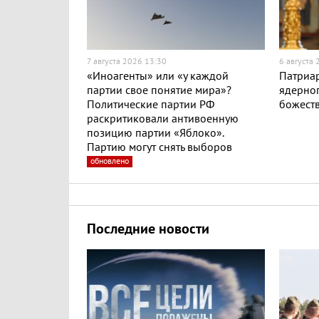
7 августа 2026 13:30
6 августа
«Иноагенты» или «у каждой
Патриар
партии свое понятие мира»?
ядерног
Политические партии РФ
божест
раскритиковали антивоенную
позицию партии «Яблоко».
Партию могут снять выборов
обновлено
Последние новости