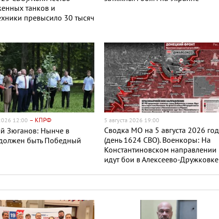
женных танков и
хники превысило 30 тысяч
– КПРФ
 2026 12:00
5 августа 2026 19:00
Сводка МО на 5 августа 2026 го
й Зюганов: Нынче в
(день 1624 СВО). Военкоры: На
 должен быть Победный
Константиновском направлении
идут бои в Алексеево-Дружковке