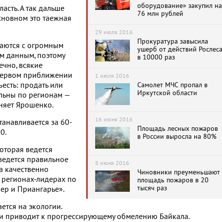
оборудование» закупил на
асть. А так дальше
76 млн рублей
основном это таежная
29 июля 2016
Прокуратура завысила
ваются с огромным
ушерб от действий Рослес
м данным, поэтому
в 10000 раз
ечно, всякие
 первом приближении
1 июля 2016
ъесть: продать или
Самолет МЧС пропал в
Иркутской области
ильны по регионам —
сняет Ярошенко.
16 июня 2016
танавливается за 60-
Площадь лесных пожаров
0.
в России выросла на 80%
оторая ведется
 ведется правильное
8 июня 2016
а качественно
Чиновники преуменьшают
 регионах-лидерах по
площадь пожаров в 20
тысяч раз
вер и Приангарье».
ется на экологии.
ти приводит к прогрессирующему обмелению Байкала.