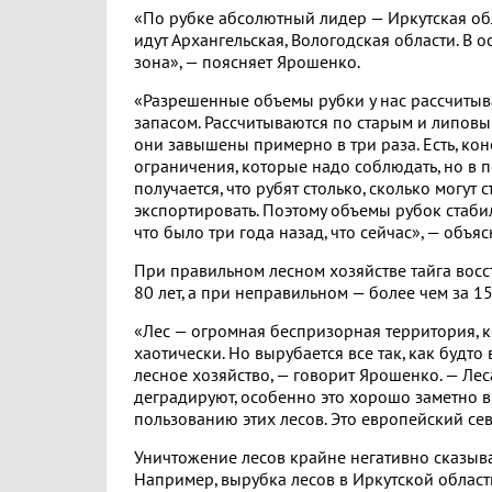
«По рубке абсолютный лидер — Иркутская обл
идут Архангельская, Вологодская области. В 
зона», — поясняет Ярошенко.
«Разрешенные объемы рубки у нас рассчиты
запасом. Рассчитываются по старым и липовы
они завышены примерно в три раза. Есть, кон
ограничения, которые надо соблюдать, но в
получается, что рубят столько, сколько могут с
экспортировать. Поэтому объемы рубок стаб
что было три года назад, что сейчас», — объя
При правильном лесном хозяйстве тайга восс
80 лет, а при неправильном — более чем за 15
«Лес — огромная беспризорная территория, к
хаотически. Но вырубается все так, как будто
лесное хозяйство, — говорит Ярошенко. — Лес
деградируют, особенно это хорошо заметно в
пользованию этих лесов. Это европейский се
Уничтожение лесов крайне негативно сказыва
Например, вырубка лесов в Иркутской облас