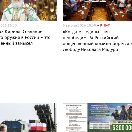
– КПРФ
 2026 16:30
6 августа 2026 10:30
х Кирилл: Создание
«Когда мы едины – мы
о оружия в России – это
непобедимы!» Российский
венный замысел
общественный комитет борется 
свободу Николаса Мадуро