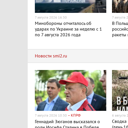
7 августа 2026 16:30
7 августа 
Минобороны отчиталось об
В Поль
ударах по Украине за неделю с 1
российс
по 7 августа 2026 года
ракеты
Новости smi2.ru
– КПРФ
7 августа 2026 10:30
6 августа
Сводка 
Геннадий Зюганов высказался о
(день 1
роли Иосифа Сталина в Победе