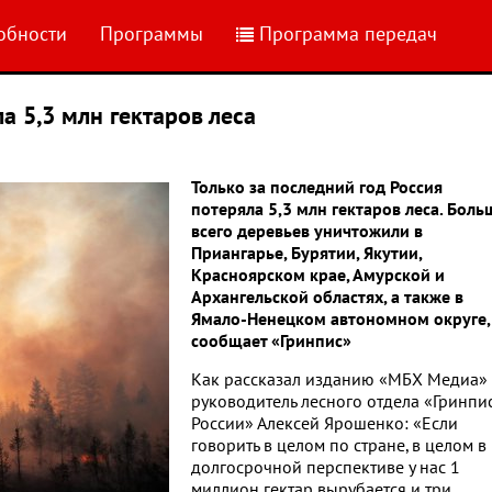
обности
Программы
Программа передач
а 5,3 млн гектаров леса
Только за последний год Россия
потеряла 5,3 млн гектаров леса. Боль
всего деревьев уничтожили в
Приангарье, Бурятии, Якутии,
Красноярском крае, Амурской и
Архангельской областях, а также в
Ямало-Ненецком автономном округе,
сообщает «Гринпис»
Как рассказал изданию «МБХ Медиа»
руководитель лесного отдела «Гринпи
России» Алексей Ярошенко: «Если
говорить в целом по стране, в целом в
долгосрочной перспективе у нас 1
миллион гектар вырубается и три