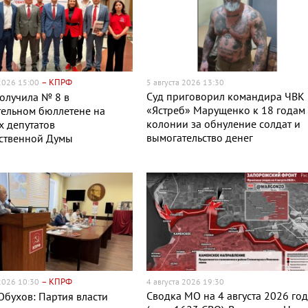
– КПРФ
 2026 15:00
5 августа 2026 13:30
Суд приговорил командира ЧВК
олучила № 8 в
«Ястреб» Марущенко к 18 годам
ельном бюллетене на
колонии за обнуление солдат и
 депутатов
вымогательство денег
рственной Думы
– КПРФ
 2026 10:30
4 августа 2026 19:30
Сводка МО на 4 августа 2026 го
Обухов: Партия власти