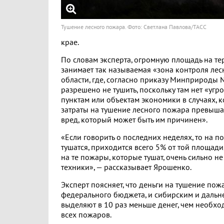
Тушение лесного пожара. Фото: Светлана Павлова/ТАСС
крае.
По словам эксперта, огромную площадь на т
занимает так называемая «зона контроля ле
области, где, согласно приказу Минприроды
разрешено не тушить, поскольку там нет «уг
пунктам или объектам экономики в случаях, 
затраты на тушение лесного пожара превыш
вред, который может быть им причинен».
«Если говорить о последних неделях, то на п
тушатся, приходится всего 5% от той площади,
на те пожары, которые тушат, очень сильно не
техники», — рассказывает Ярошенко.
Эксперт поясняет, что деньги на тушение по
федерального бюджета, и сибирским и даль
выделяют в 10 раз меньше денег, чем необх
всех пожаров.