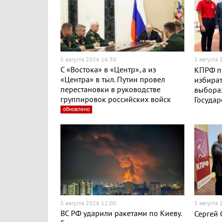
5 августа 2026 16:30
5 августа
С «Востока» в «Центр», а из
КПРФ п
«Центра» в тыл. Путин провел
избират
перестановки в руководстве
выборах
группировок российских войск
Госуда
обновлено
5 августа 2026 12:00
5 августа
ВС РФ ударили ракетами по Киеву.
Сергей 