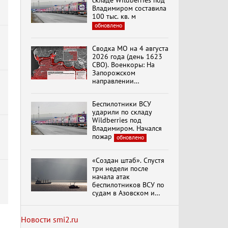
складе Wildberries под
Владимиром составила
100 тыс. кв. м
обновлено
Специальный репортаж
«Изменимся или
Сводка МО на 4 августа
а
вымрем»
2026 года (день 1623
СВО). Военкоры: На
Запорожском
направлении
К ГРАЖДАНАМ
продолжаются
РОССИИ! Обращение
столкновения в районе
Г.А. Зюганова,
Беспилотники ВСУ
Степногорска
Председателя ЦК
ударили по складу
КПРФ Руководителя
Wildberries под
фракции КПРФ в
Владимиром. Начался
Государственной Думе
Документальный
пожар
обновлено
РФ (28.07.2026)
фильм "Империализм и
террор"
«Создан штаб». Спустя
три недели после
начала атак
Бить смелее!
беспилотников ВСУ по
В.Баранец, В.Дандыкин,
судам в Азовском и
А.Матвийчук, К.Сивков
Черном морях
(06.08.2026)
Минтранс рассказал о
мерах по защите
Новости smi2.ru
судоходства
обновлено