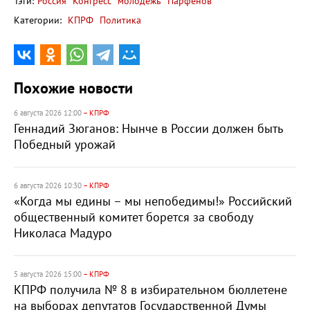
Тэги:
Россия
Конгресс
молодежь
Парфенов
Категории:
КПРФ
Политика
Похожие новости
6 августа 2026 12:00
– КПРФ
Геннадий Зюганов: Нынче в России должен быть
Победный урожай
6 августа 2026 10:30
– КПРФ
«Когда мы едины – мы непобедимы!» Российский
общественный комитет борется за свободу
Николаса Мадуро
5 августа 2026 15:00
– КПРФ
КПРФ получила № 8 в избирательном бюллетене
на выборах депутатов Государственной Думы