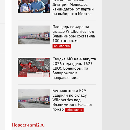
Дмитрия Медведев
кандидатом от партии
на выборах в Москве
Специальный репортаж
«Безразмерное
Площадь пожара на
Кольцо»
складе Wildberries под
Владимиром составила
100 тыс. кв. м
обновлено
К ГРАЖДАНАМ
РОССИИ! Обращение
Г.А. Зюганова,
Сводка МО на 4 августа
Председателя ЦК
2026 года (день 1623
КПРФ Руководителя
СВО). Военкоры: На
фракции КПРФ в
Запорожском
Государственной Думе
Документальный
направлении
РФ (28.07.2026)
фильм "Империализм и
продолжаются
террор"
столкновения в районе
Беспилотники ВСУ
Степногорска
ударили по складу
Wildberries под
Менять курс! В.Боглаев,
Владимиром. Начался
И.Буданов, А.Лежава,
пожар
обновлено
Н.Останина
(05.08.2026)
Новости smi2.ru