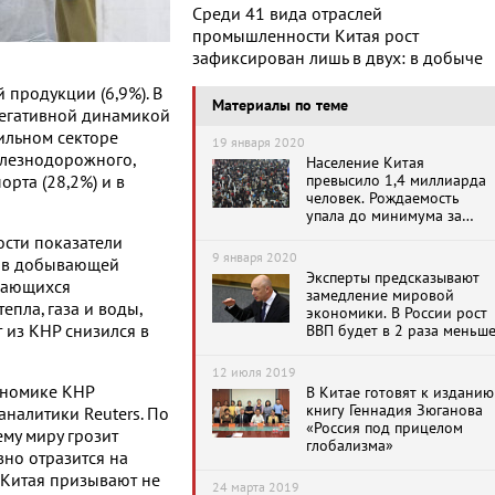
Среди 41 вида отраслей
промышленности Китая рост
зафиксирован лишь в двух: в добыче
й продукции (6,9%). В
Материалы по теме
негативной динамикой
ильном секторе
19 января 2020
елезнодорожного,
Население Китая
превысило 1,4 миллиарда
орта (28,2%) и в
человек. Рождаемость
упала до минимума за
последние 60 лет
сти показатели
9 января 2020
, в добывающей
Эксперты предсказывают
имающихся
замедление мировой
епла, газа и воды,
экономики. В России рост
т из КНР снизился в
ВВП будет в 2 раза меньш
12 июля 2019
ономике КНР
В Китае готовят к изданию
книгу Геннадия Зюганова
аналитики Reuters. По
«Россия под прицелом
му миру грозит
глобализма»
вно отразится на
и Китая призывают не
24 марта 2019