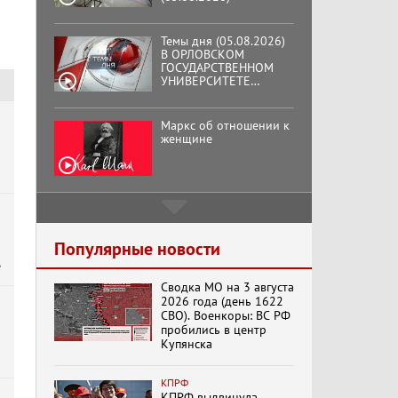
Темы дня (05.08.2026)
В ОРЛОВСКОМ
ГОСУДАРСТВЕННОМ
УНИВЕРСИТЕТЕ
ОТКРЫЛАСЬ
АУДИТОРИЯ ИМЕНИ
ЗНАМЕНИТОГО
Маркс об отношении к
ВЫПУСКНИКА,
женщине
ГЕННАДИЯ ЗЮГАНОВА.
Подмосковный
кооператор
Популярные новости
е
Сводка МО на 3 августа
Хук слева:
2026 года (день 1622
«Додоговаривались...»
СВО). Военкоры: ВС РФ
(11.06.2026)
пробились в центр
Купянска
Бренды Советской
КПРФ
эпохи "Гжель"
КПРФ выдвинула