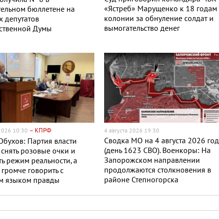
«Ястреб» Марущенко к 18 годам
ельном бюллетене на
колонии за обнуление солдат и
 депутатов
вымогательство денег
рственной Думы
– КПРФ
 2026 10:30
4 августа 2026 19:30
Сводка МО на 4 августа 2026 го
Обухов: Партия власти
(день 1623 СВО). Военкоры: На
снять розовые очки и
Запорожском направлении
ь режим реальности, а
продолжаются столкновения в
громче говорить с
районе Степногорска
м языком правды