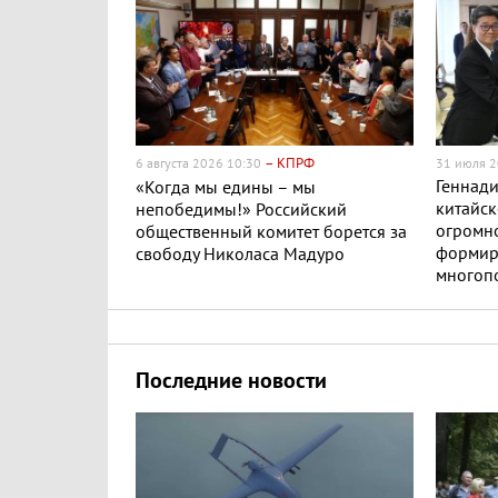
– КПРФ
6 августа 2026 10:30
31 июля 2
Геннади
«Когда мы едины – мы
китайск
непобедимы!» Российский
огромно
общественный комитет борется за
формир
свободу Николаса Мадуро
многоп
Последние новости