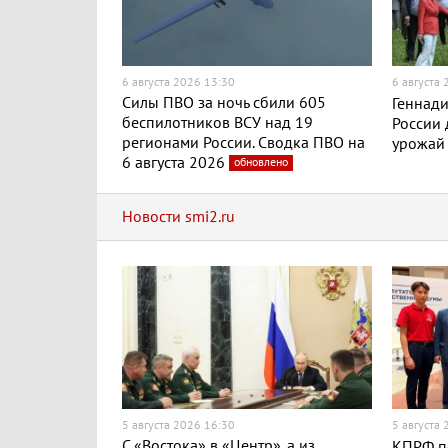
6 августа 2026 13:30
6 августа
Силы ПВО за ночь сбили 605
Геннади
беспилотников ВСУ над 19
России
регионами России. Сводка ПВО на
урожай
6 августа 2026
обновлено
Новости smi2.ru
5 августа 2026 16:30
5 августа
С «Востока» в «Центр», а из
КПРФ п