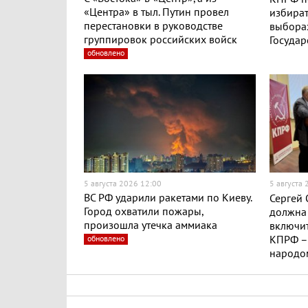
«Центра» в тыл. Путин провел
избират
перестановки в руководстве
выборах
группировок российских войск
Госуда
обновлено
5 августа 2026 12:00
5 августа
ВС РФ ударили ракетами по Киеву.
Сергей 
Город охватили пожары,
должна 
произошла утечка аммиака
включит
обновлено
КПРФ – 
народо