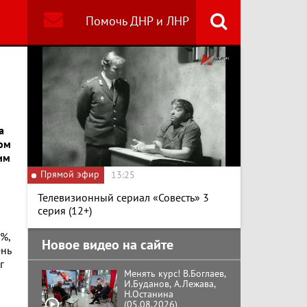
Помочь ДНР и ЛНР
Найти
Специальный репортаж
«Безразмерное
Кольцо»
а
К ГРАЖДАНАМ
ом
РОССИИ! Обращение
им
Г.А. Зюганова,
Прямой эфир
Председателя ЦК
13:25
КПРФ Руководителя
фракции КПРФ в
Телевизионный сериал «Совесть» 3
Государственной Думе
Документальный
серия (12+)
РФ (28.07.2026)
фильм "Империализм и
террор"
%,
Новое видео на сайте
ень
г
Менять курс! В.Боглаев,
И.Буданов, А.Лежава,
Н.Останина
(05.08.2026)