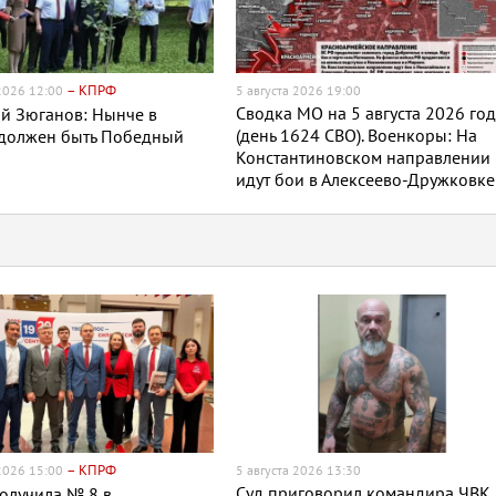
– КПРФ
 2026 12:00
5 августа 2026 19:00
Сводка МО на 5 августа 2026 го
й Зюганов: Нынче в
(день 1624 СВО). Военкоры: На
 должен быть Победный
Константиновском направлении
идут бои в Алексеево-Дружковке
– КПРФ
 2026 15:00
5 августа 2026 13:30
Суд приговорил командира ЧВК
олучила № 8 в