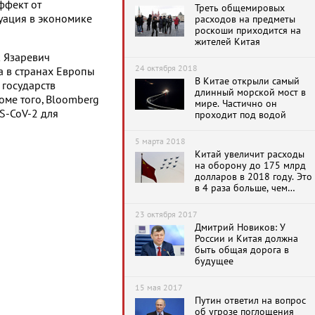
ффект от
Треть общемировых
уация в экономике
расходов на предметы
роскоши приходится на
жителей Китая
 Язаревич
24 октября 2018
а в странах Европы
В Китае открыли самый
 государств
длинный морской мост в
оме того, Bloomberg
мире. Частично он
S-CoV-2 для
проходит под водой
5 марта 2018
Китай увеличит расходы
на оборону до 175 млрд
долларов в 2018 году. Это
в 4 раза больше, чем
тратит Россия
23 октября 2017
Дмитрий Новиков: У
России и Китая должна
быть общая дорога в
будущее
15 мая 2017
Путин ответил на вопрос
об угрозе поглощения