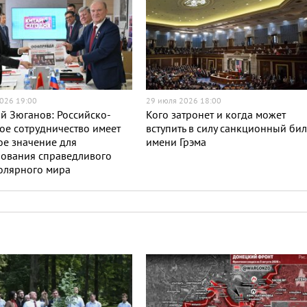
026 19:00
29 июля 2026 18:00
й Зюганов: Российско-
Кого затронет и когда может
ое сотрудничество имеет
вступить в силу санкционный бил
е значение для
имени Грэма
ования справедливого
олярного мира