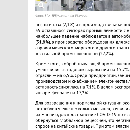
Фото: EPA-EFE/Aleksandar Plavevski
нефти и газа (2,1%) и в производстве табачно
39 оставшихся секторах промышленности с 
наибольшее падение наблюдается в автомоб
(31,8%), в производстве оборудования для ж
аэрокосмического, морского и другого трансп
текстильной промышленности (27,2%).
Кроме того, в обрабатывающей промышленно
уменьшились в годовом выражении на 15,7%
отрасли — на 6,5%. Среди предприятий, зан
производством и снабжением электричества, т
активность снизилась на 7,1%. В целом экспор
январе-феврале на 17,2%.
Для возвращения к нормальной ситуации эк
потребуется еще несколько месяцев, заявили 
их мнению, распространение COVID-19 по все
обернуться глобальной рецессией, что негати
спросе на китайские товары. При этом власт