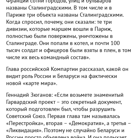
Франции сотни городов, улиц и бульваров
названы Сталинградскими. В том числе и в
Париже три объекта названы Сталинградскими.
Когда спросил, почему, они сказали: те три
дивизии, которые маршем вошли в Париж,
полностью были повержены, уничтожены в
Сталинграде. Они попали в котел, и почти 100
тысяч солдат и офицеров были взяты в плен, в том
числе их весь командный состав».
Глава российской Компартии рассказал, какой он
видит роль России и Беларуси на фактически
новой «карте мира».
Геннадий Зюганов: «Если возьмете знаменитый
Гарвардский проект – это секретный документ,
который подготовлен был, чтобы разрушить
Советский Союз. Первая глава там называлась
«Перестройка», вторая – «Демократия», а третья –
«Ликвидация». Поэтому не случайно Беларуси и
России просто объявлена война. И она полыхает