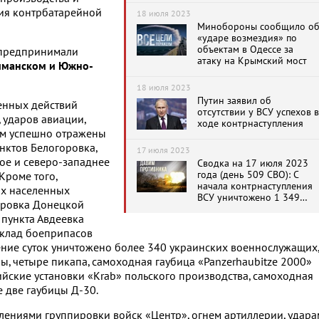
ция контрбатарейной
18 июля 2023
Минобороны сообщило о
«ударе возмездия» по
объектам в Одессе за
 предпринимали
атаку на Крымский мост
иманском и Южно-
18 июля 2023
Путин заявил об
женных действий
отсутствии у ВСУ успехов в
 ударов авиации,
ходе контрнаступления
ем успешно отражены
нктов Белогоровка,
17 июля 2023
ое и северо-западнее
Сводка на 17 июля 2023
года (день 509 СВО): С
Кроме того,
начала контрнаступления
ах населенных
ВСУ уничтожено 1 349
горовка Донецкой
танков, бронемашин и 29
 пункта Авдеевка
самолетов и вертолетов
клад боеприпасов
ение суток уничтожено более 340 украинских военнослужащих,
, четыре пикапа, самоходная гаубица «Panzerhaubitze 2000»
йские установки «Krab» польского производства, самоходная
е две гаубицы Д-30.
ениями группировки войск «Центр», огнем артиллерии, удар