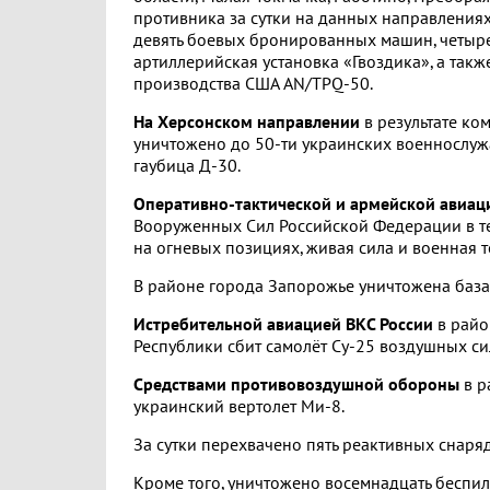
противника за сутки на данных направлениях
девять боевых бронированных машин, четыре 
артиллерийская установка «Гвоздика», а та
производства США AN/TPQ-50.
На Херсонском направлении
в результате ко
уничтожено до 50-ти украинских военнослуж
гаубица Д-30.
Оперативно-тактической и армейской авиац
Вооруженных Сил Российской Федерации в т
на огневых позициях, живая сила и военная т
В районе города Запорожье уничтожена база
Истребительной авиацией ВКС России
в райо
Республики сбит самолёт Су-25 воздушных си
Средствами противовоздушной обороны
в р
украинский вертолет Ми-8.
За сутки перехвачено пять реактивных снаря
Кроме того, уничтожено восемнадцать беспи