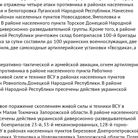
и отражены четыре атаки противника в районах населенных
я и Белогоровка Луганской Народной Республики. Нанесено
айонах населенных пунктов Новосадовое, Ямполовка и
 В районе населенного пункта Торское Донецкой Народной
диверсионно-разведывательной группы. Кроме того, в районе
ной Республики уничтожен склад боеприпасов 100-й бригады
а за сутки составили до 100 украинских военнослужащих, две
ля, две самоходные артиллерийские установки «Гвоздика», а
еративно-тактической и армейской авиации, огнем артиллери
 противника в районе населенного пункта Работино
ивой силе и технике ВСУ в районах населенных пунктов
и Ровнополь Донецкой Народной Республики. В районе
ой Народной Республики пресечены действия украинской
вое поражение скоплениям живой силы и техники ВСУ в
 Малая Токмачка Запорожской области. В районе населенног
сечены действия украинской диверсионно-разведывательной
в боеприпасов 23-й, 33-й механизированных, 128-й горно-
У в районах населенных пунктов Березовое Днепропетровско
женка, Успеновка и Новояковлевка Запорожской области. Поте