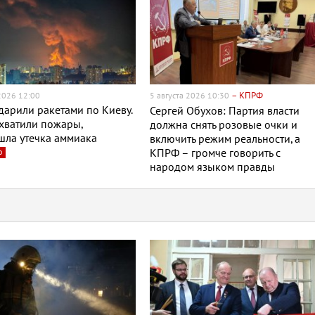
– КПРФ
 2026 12:00
5 августа 2026 10:30
дарили ракетами по Киеву.
Сергей Обухов: Партия власти
хватили пожары,
должна снять розовые очки и
шла утечка аммиака
включить режим реальности, а
о
КПРФ – громче говорить с
народом языком правды