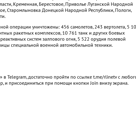
ласти, Кременная, Берестовое, Приволье Луганской Народной
кое, Старомлыновка Донецкой Народной Республики, Пологи,
ти.
ной операции уничтожены: 456 самолетов, 243 вертолета, 5 1
итных ракетных комплексов, 10 761 танк и других боевых
еактивных систем залпового огня, 5 522 орудия полевой
иницы специальной военной автомобильной техники.
в Telegram, достаточно пройти по ссылке t.me/rlinetv с любог
р, и присоединиться при помощи кнопки Join внизу экрана.