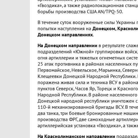
«Гвоздика», а также радиолокационная стан
борьбы производства США AN/TPQ-50.
В течение суток вооруженные силы Украины
попытки наступления на
Донецком, Краснол
Донецком направлениях
.
На Донецком направлении
в результате сла
подразделений «Южной» группировки войск,
огня артиллерии и тяжелых огнеметных сист
25 атак противника в районах населенных пу
Первомайское, Невельское, Марьинка, Северн
Клещеевки Донецкой Народной Республики. 
поражена живая сила и техника ВСУ в район
пунктов Северск, Часов Яр, Торецк и Красно
Народной Республики. В районе населенного
Донецкой народной республики уничтожен с
110-й механизированной бригады ВСУ. В теч
два танка, три боевые бронированные машины
производства ФРГ, две самоходные артиллери
артиллерийская установка «Гвоздика», а такж
На Краснолиманском направлении
подраздел