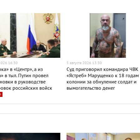
 2026 16:30
5 августа 2026 13:30
ока» в «Центр», а из
Суд приговорил командира ЧВК
» в тыл. Путин провел
«Ястреб» Марущенко к 18 годам
новки в руководстве
колонии за обнуление солдат и
овок российских войск
вымогательство денег
о