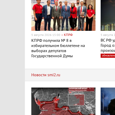
– КПРФ
5 августа 2026 15:00
5 августа
ВС РФ у
КПРФ получила № 8 в
Город о
избирательном бюллетене на
произо
выборах депутатов
Государственной Думы
обновлен
Новости smi2.ru