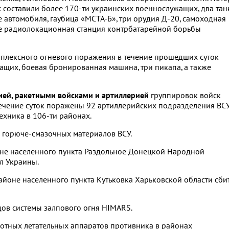
 составили более 170-ти украинских военнослужащих, два танк
автомобиля, гаубица «МСТА-Б», три орудия Д-20, самоходная
кже радиолокационная станция контрбатарейной борьбы
мплексного огневого поражения в течение прошедших суток
ащих, боевая бронированная машина, три пикапа, а также
ией, ракетными войсками и артиллерией
группировок войск
ечение суток поражены 92 артиллерийских подразделения ВС
ехника в 106-ти районах.
 горюче-смазочных материалов ВСУ.
не населенного пункта Раздольное Донецкой Народной
л Украины.
айоне населенного пункта Кутьковка Харьковской области сби
дов системы залпового огня HIMARS.
лотных летательных аппаратов противника в районах