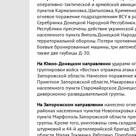
оперативно-тактической и армейской авиаци
пунктов Кармазиновка, Шипиловка, Кременна
огневое поражение подразделениям ВСУ в р
Серебрянка Донецкой Народной Республики.
Республики пресечены действия украинской 
населенного пункта Ямполь Донецкой Народ
территориальной обороны. Потери противник
боевые бронированные машины, три автомоби
также две гаубицы Д-30.
На Южно-Донецком направлении
ударами оп
группировки войск «Восток» отражена атака
Запорожской области. Нанесено поражение ж
Приютное Запорожской области, Макаровка 
населенного пункта Старомайорское Донецк
диверсионно-разведывательной группы.
На Запорожском направлении
нанесено огне
районах населенных пунктов Новопокровка и
пункта Марфополь Запорожской области пре
группы. Кроме того, уничтожены семь складо
штурмовой и 44-й артиллерийской бригад ВС
области, Малая Токмачка, Работино, Преобра