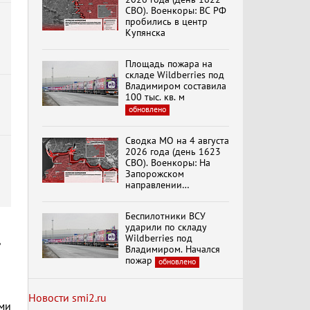
СВО). Военкоры: ВС РФ
пробились в центр
б
Купянска
Специальный репортаж
«Безразмерное
Площадь пожара на
Кольцо»
складе Wildberries под
Владимиром составила
100 тыс. кв. м
обновлено
К ГРАЖДАНАМ
РОССИИ! Обращение
Г.А. Зюганова,
Сводка МО на 4 августа
Председателя ЦК
2026 года (день 1623
КПРФ Руководителя
СВО). Военкоры: На
фракции КПРФ в
Запорожском
Государственной Думе
Документальный
направлении
РФ (28.07.2026)
фильм "Империализм и
продолжаются
террор"
столкновения в районе
Беспилотники ВСУ
Степногорска
ударили по складу
Wildberries под
Менять курс! В.Боглаев,
Владимиром. Начался
И.Буданов, А.Лежава,
пожар
обновлено
Н.Останина
(05.08.2026)
Новости smi2.ru
ами