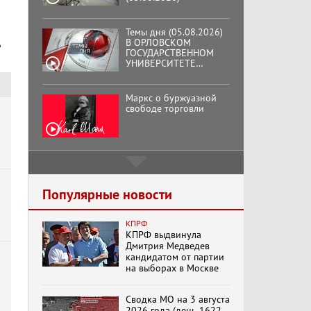
Темы дня (05.08.2026)
В ОРЛОВСКОМ
ГОСУДАРСТВЕННОМ
УНИВЕРСИТЕТЕ
ОТКРЫЛАСЬ
АУДИТОРИЯ ИМЕНИ
ЗНАМЕНИТОГО
Маркс о буржуазной
ВЫПУСКНИКА,
свободе торговли
ГЕННАДИЯ ЗЮГАНОВА.
Подмосковный
кооператор
Популярные новости
КПРФ
Хук слева:
КПРФ выдвинула
«Додоговаривались...»
Дмитрия Медведев
(11.06.2026)
кандидатом от партии
на выборах в Москве
Бренды Советской
Сводка МО на 3 августа
эпохи "Гжель"
2026 года (день 1622