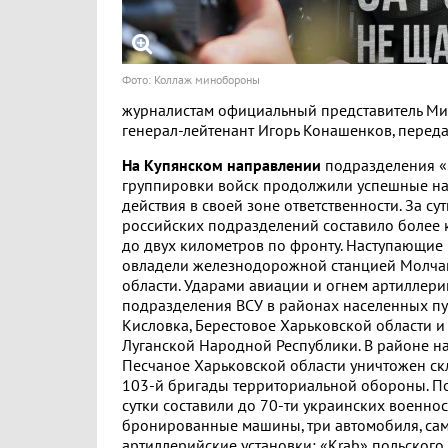
Фото: Коллаж минобороны
журналистам официальный представитель М
генерал-лейтенант Игорь Конашенков, переда
На Купянском направлении
подразделения 
группировки войск продолжили успешные на
действия в своей зоне ответственности. За с
российских подразделений составило более к
до двух километров по фронту. Наступающие
овладели железнодорожной станцией Молча
области. Ударами авиации и огнем артиллер
подразделения ВСУ в районах населенных пу
Кисловка, Берестовое Харьковской области 
Луганской Народной Республики. В районе н
Песчаное Харьковской области уничтожен с
103-й бригады территориальной обороны. По
сутки составили до 70-ти украинских военно
бронированные машины, три автомобиля, са
артиллерийские установки: «Krab» польского