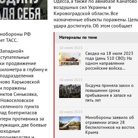
Одесса, а также по авиабазе Канатово
воздушных сил Украины в
Кировоградской области. Все
назначенные объекты поражены. Цель
удара достигнута. Об этом сообщает
инобороны РФ
Материалы по теме
ет ТАСС.
18 июля 2023
«Западной»
Сводка на 18 июля 2023
ступательные
года (день 510 СВО): На
утки продвижение
одном направлении
российские войска
илометра в глубину и
продолжили
 подразделения
наступательные действия
18 июля 2023
ново Харьковской
Госдума приняла закон о
ии поражены
повышении срока
нктов Синьковка,
пребывания в запасе на
и Новоселовское
пять лет
аселенного пункта
18 июля 2023
клад боеприпасов
Минобороны заявило об
тери противника за
отражении атаки 28
служащих, две боевые
беспилотников на восток
моходные
Крыма
 производства и