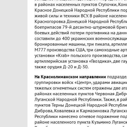
в районах населенных пунктов Ступочки, Кон
Красное Донецкой Народной Республики по
живой силы и техники ВСУ. В районе населен
Красногоровка Донецкой Народной Республи
боеприпасов 79-й десантно-штурмовой брига
боевых действий потери противника на дан
составили до 400 украинских военнослужащи
бронированные машины, три пикапа, артилле
М777 производства США, три самоходные ар
установки «Krab» польского производства, с
артиллерийская установка «Гвоздика», две га
также орудия Д-20 и Д-30.
На Краснолиманском направлении
подразде
группировки войск «Центр», ударами авиации
тяжелых огнеметных систем отражены две ат
районах населенных пунктов Червоная Дибр
Луганской Народной Республики. Также, в р
пунктов Терны Донецкой Народной Республи
Диброва, Ковалевка и Кармазиновка Луганс
Республики нанесено огневое поражение под
районе населенного пункта Кузьмино Луган