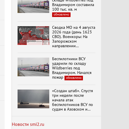
складе Wildberries под
Владимиром составила
100 тыс. кв. м
обновлено
Специальный репортаж
«Изменимся или
Сводка МО на 4 августа
вымрем»
2026 года (день 1623
СВО). Военкоры: На
Запорожском
направлении
К ГРАЖДАНАМ
продолжаются
РОССИИ! Обращение
столкновения в районе
Г.А. Зюганова,
Беспилотники ВСУ
Степногорска
Председателя ЦК
ударили по складу
КПРФ Руководителя
Wildberries под
фракции КПРФ в
Владимиром. Начался
Государственной Думе
Документальный
пожар
обновлено
РФ (28.07.2026)
фильм "Империализм и
террор"
«Создан штаб». Спустя
три недели после
начала атак
Бить смелее!
беспилотников ВСУ по
В.Баранец, В.Дандыкин,
судам в Азовском и
А.Матвийчук, К.Сивков
Черном морях
(06.08.2026)
Минтранс рассказал о
мерах по защите
Новости smi2.ru
судоходства
обновлено