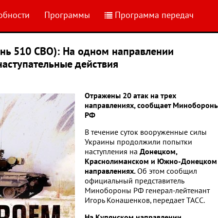
обности
Программы
Программа передач
ень 510 СВО): На одном направлении
наступательные действия
Отражены 20 атак на трех
направлениях, сообщает Миноборон
РФ
В течение суток вооруженные силы
Украины продолжили попытки
наступления на
Донецком,
Краснолиманском и Южно-Донецком
направлениях.
Об этом сообщил
официальный представитель
Минобороны РФ генерал-лейтенант
Игорь Конашенков, передает ТАСС.
На Купянском направлении