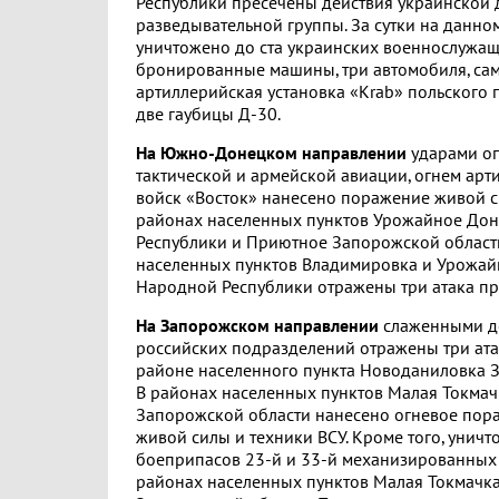
Республики пресечены действия украинской
разведывательной группы. За сутки на данн
уничтожено до ста украинских военнослужащ
бронированные машины, три автомобиля, са
артиллерийская установка «Krab» польского п
две гаубицы Д-30.
На Южно-Донецком направлении
ударами о
тактической и армейской авиации, огнем ар
войск «Восток» нанесено поражение живой с
районах населенных пунктов Урожайное До
Республики и Приютное Запорожской области
населенных пунктов Владимировка и Урожа
Народной Республики отражены три атака пр
На Запорожском направлении
слаженными д
российских подразделений отражены три ата
районе населенного пункта Новоданиловка З
В районах населенных пунктов Малая Токмач
Запорожской области нанесено огневое пор
живой силы и техники ВСУ. Кроме того, уничт
боеприпасов 23-й и 33-й механизированных 
районах населенных пунктов Малая Токмачка