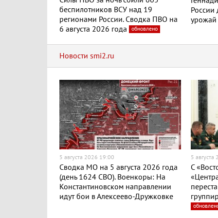
Силы ПВО за ночь сбили 605
Геннади
беспилотников ВСУ над 19
России
регионами России. Сводка ПВО на
урожай
6 августа 2026 года
обновлено
Новости smi2.ru
5 августа 2026 19:00
5 августа
Сводка МО на 5 августа 2026 года
С «Вост
(день 1624 СВО). Военкоры: На
«Центра
Константиновском направлении
переста
идут бои в Алексеево-Дружковке
группир
обновлен