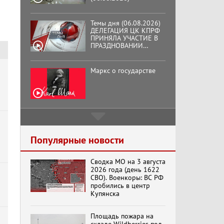
Темы дня (06.08.2026)
ДЕЛЕГАЦИЯ ЦК КПРФ
ПРИНЯЛА УЧАСТИЕ В
ПРАЗДНОВАНИИ
ВОСЕМЬДЕСЯТ
ТРЕТЬЕЙ ГОДОВЩИНЫ
ОСВОБОЖДЕНИЯ ОРЛА
Маркс о государстве
ОТ НЕМЕЦКО-
ФАШИСТСКИХ
ЗАХВАТЧИКОВ.
Подмосковный
кооператор
б
Популярные новости
Сводка МО на 3 августа
Хук слева:
2026 года (день 1622
«Додоговаривались...»
СВО). Военкоры: ВС РФ
(11.06.2026)
пробились в центр
Купянска
Бренды Советской
Площадь пожара на
эпохи "Гжель"