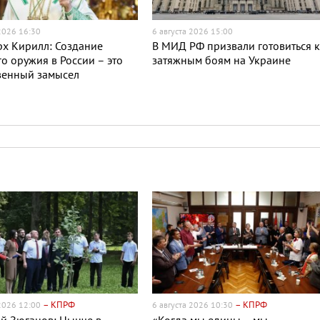
 2026 16:30
6 августа 2026 15:00
х Кирилл: Создание
В МИД РФ призвали готовиться 
о оружия в России – это
затяжным боям на Украине
венный замысел
– КПРФ
– КПРФ
 2026 12:00
6 августа 2026 10:30