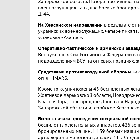
Запорожской области. Потери противника на
военнослужащих, танк, две боевые бронирова
Д-44.
На Херсонском направлении
в результате ог
украинских военнослужащих, четыре пикапа, 
установка «Акация».
Оперативно-тактической и армейской авиац
Вооруженных Сил Российской Федерации в т
подразделениям ВСУ на огневых позициях, жи
Средствами противовоздушной обороны
за 
огня HIMARS.
Кроме того, уничтожены 43 беспилотных лета
Жовтневое Харьковской области, Новодружес
Красная Гора, Подгородное Донецкой Народн
Запорожской области и Геройское Херсонско
Всего с начала проведения специальной вое
беспилотных летательных аппаратов, 426 зен
бронированных машин, 1 139 боевых машин р
артиллерии и минометов, а также 11 735 ед