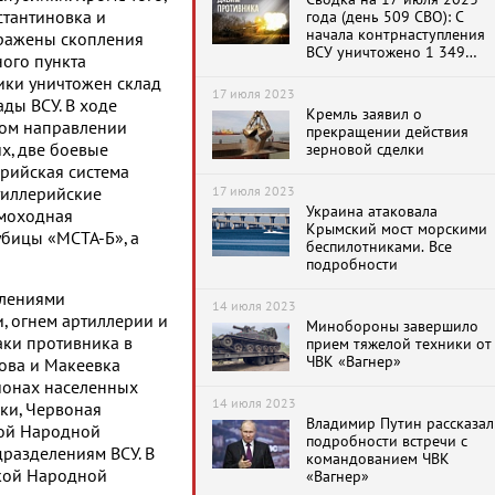
стантиновка и
года (день 509 СВО): С
начала контрнаступления
ражены скопления
ВСУ уничтожено 1 349
ного пункта
танков, бронемашин и 29
ки уничтожен склад
самолетов и вертолетов
17 июля 2023
ды ВСУ. В ходе
Кремль заявил о
ном направлении
прекращении действия
х, две боевые
зерновой сделки
рийская система
17 июля 2023
тиллерийские
Украина атаковала
амоходная
Крымский мост морскими
убицы «МСТА-Б», а
беспилотниками. Все
подробности
лениями
14 июля 2023
, огнем артиллерии и
Минобороны завершило
аки противника в
прием тяжелой техники от
ЧВК «Вагнер»
ова и Макеевка
айонах населенных
14 июля 2023
ки, Червоная
Владимир Путин рассказал
кой Народной
подробности встречи с
разделениям ВСУ. В
командованием ЧВК
ской Народной
«Вагнер»