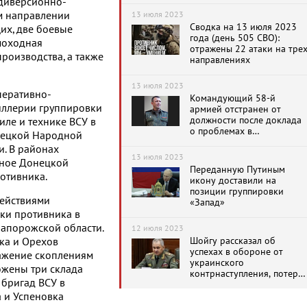
 диверсионно-
ом направлении
13 июля 2023
Сводка на 13 июля 2023
их, две боевые
года (день 505 СВО):
моходная
отражены 22 атаки на тре
роизводства, а также
направлениях
13 июля 2023
перативно-
Командующий 58-й
тиллерии группировки
армией отстранен от
должности после доклада
иле и технике ВСУ в
о проблемах в
нецкой Народной
Вооруженных Силах
. В районах
13 июля 2023
йное Донецкой
Переданную Путиным
отивника.
икону доставили на
позиции группировки
ействиями
«Запад»
ки противника в
апорожской области.
12 июля 2023
Шойгу рассказал об
ка и Орехов
успехах в обороне от
ажение скоплениям
украинского
ожены три склада
контрнаступления, потеря
бригад ВСУ в
ВСУ и производстве
оружия ОПК
 и Успеновка