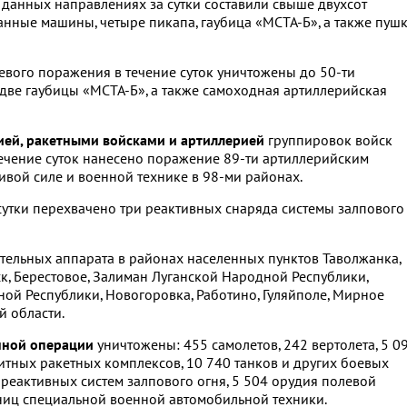
 данных направлениях за сутки составили свыше двухсот
нные машины, четыре пикапа, гаубица «МСТА-Б», а также пуш
невого поражения в течение суток уничтожены до 50-ти
две гаубицы «МСТА-Б», а также самоходная артиллерийская
ией, ракетными войсками и артиллерией
группировок войск
ечение суток нанесено поражение 89-ти артиллерийским
вой силе и военной технике в 98-ми районах.
сутки перехвачено три реактивных снаряда системы залпового
тельных аппарата в районах населенных пунктов Таволжанка,
к, Берестовое, Залиман Луганской Народной Республики,
ой Республики, Новогоровка, Работино, Гуляйполе, Мирное
й области.
нной операции
уничтожены: 455 самолетов, 242 вертолета, 5 0
итных ракетных комплексов, 10 740 танков и других боевых
еактивных систем залпового огня, 5 504 орудия полевой
иниц специальной военной автомобильной техники.