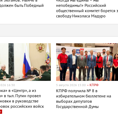
й Зюганов: Нынче в
«Когда мы едины – мы
 должен быть Победный
непобедимы!» Российский
общественный комитет борется 
свободу Николаса Мадуро
– КПРФ
 2026 16:30
5 августа 2026 15:00
ока» в «Центр», а из
КПРФ получила № 8 в
» в тыл. Путин провел
избирательном бюллетене на
новки в руководстве
выборах депутатов
овок российских войск
Государственной Думы
о