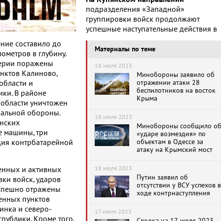
подразделения «Западной»
группировки войск продолжают
успешные наступательные действия в
ние составило до
Материалы по теме
ометров в глубину.
лерии поражены
18 июля 2023
нктов Калиново,
Минобороны заявило об
отражении атаки 28
области и
беспилотников на восток
ки. В районе
Крыма
 области уничтожен
иальной обороны.
18 июля 2023
инских
Минобороны сообщило о
 машины, три
«ударе возмездия» по
объектам в Одессе за
ция контрбатарейной
атаку на Крымский мост
18 июля 2023
енных и активных
Путин заявил об
ки войск, ударов
отсутствии у ВСУ успехов в
успешно отражены
ходе контрнаступления
ленных пунктов
инка и северо-
17 июля 2023
ублики. Кроме того,
Сводка на 17 июля 2023