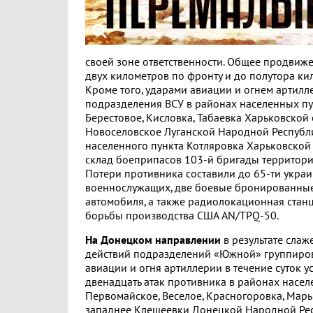
своей зоне ответственности. Общее продвиже
двух километров по фронту и до полутора кил
Кроме того, ударами авиации и огнем артил
подразделения ВСУ в районах населенных пу
Берестовое, Кисловка, Табаевка Харьковской 
Новоселовское Луганской Народной Республи
населенного пункта Котляровка Харьковской
склад боеприпасов 103-й бригады территор
Потери противника составили до 65-ти укра
военнослужащих, две боевые бронированные
автомобиля, а также радиолокационная стан
борьбы производства США AN/TPQ-50.
На Донецком направлении
в результате слаж
действий подразделений «Южной» группиров
авиации и огня артиллерии в течение суток 
двенадцать атак противника в районах насе
Первомайское, Веселое, Красногоровка, Марь
западнее Клещеевки Донецкой Народной Респ