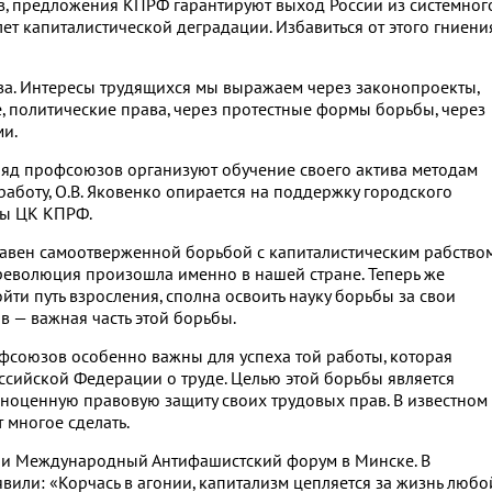
, предложения КПРФ гарантируют выход России из системног
лет капиталистической деградации. Избавиться от этого гниени
тва. Интересы трудящихся мы выражаем через законопроекты,
, политические права, через протестные формы борьбы, через
и.
яд профсоюзов организуют обучение своего актива методам
 работу, О.В. Яковенко опирается на поддержку городского
бы ЦК КПРФ.
лавен самоотверженной борьбой с капиталистическим рабством
революция произошла именно в нашей стране. Теперь же
йти путь взросления, сполна освоить науку борьбы за свои
 — важная часть этой борьбы.
союзов особенно важны для успеха той работы, которая
ссийской Федерации о труде. Целью этой борьбы является
лноценную правовую защиту своих трудовых прав. В известном
 многое сделать.
ели Международный Антифашистский форум в Минске. В
вили: «Корчась в агонии, капитализм цепляется за жизнь любо