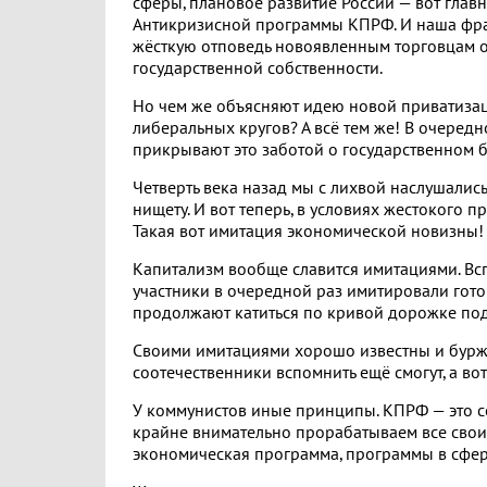
сферы, плановое развитие России — вот глав
Антикризисной программы КПРФ. И наша фра
жёсткую отповедь новоявленным торговцам 
государственной собственности.
Но чем же объясняют идею новой приватиза
либеральных кругов? А всё тем же! В очередн
прикрывают это заботой о государственном б
Четверть века назад мы с лихвой наслушались
нищету. И вот теперь, в условиях жестокого п
Такая вот имитация экономической новизны!
Капитализм вообще славится имитациями. Вс
участники в очередной раз имитировали гото
продолжают катиться по кривой дорожке по
Своими имитациями хорошо известны и буржу
соотечественники вспомнить ещё смогут, а во
У коммунистов иные принципы. КПРФ — это с
крайне внимательно прорабатываем все свои
экономическая программа, программы в сфере