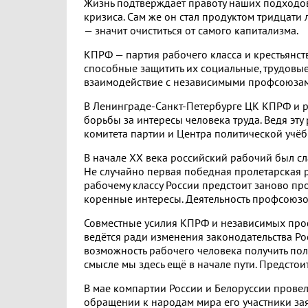
Жизнь подтверждает правоту наших подходов
кризиса. Сам же он стал продуктом тридцати 
— значит очиститься от самого капитализма.
КПРФ — партия рабочего класса и крестьянс
способные защитить их социальные, трудовые
взаимодействие с независимыми профсоюзам
В Ленинграде-Санкт-Петербурге ЦК КПРФ и р
борьбы за интересы человека труда. Ведя эту
комитета партии и Центра политической учё
В начале ХХ века российский рабочий был с
Не случайно первая победная пролетарская 
рабочему классу России предстоит заново про
коренные интересы. Деятельность профсоюзов
Совместные усилия КПРФ и независимых проф
ведётся ради изменения законодательства Ро
возможность рабочего человека получить по
смысле мы здесь ещё в начале пути. Предстоит
В мае компартии России и Белоруссии пров
обращении к народам мира его участники зая