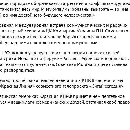
вой порядок» оборачивается агрессией и конфликтами, угроз
ановится весь мир. И эту битву мы обязаны выиграть — во имя
й, во имя достойного будущего человечества!»
ередная Международная встреча коммунистических и рабочих
вил первый секретарь ЦК Компартии Украины П.Н. Симоненко.
овь во весь рост встали задачи борьбы с неофашизмом и
обед над ними накоплен именно коммунистами.
РФ активно участвует в восстановлении широких связей
 Америки. Недавно на форуме «Россия — Африка» мне довелось
иал нашего сотрудничества. Советская Родина и здесь оставила
о распорядиться.
ешно прошёл визит нашей делегации в КНР. В частности, мы
«Красная Линия» совместного телепроекта «Китай сегодня».
атинская Америка». Фракция КПРФ примет в нём деятельное
ться у наших латиноамериканских друзей, отстаивая своё право