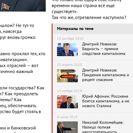
времени наша страна всё ещё
существует».
Так что же, отрезвление наступило?
ошлом? Не тут-то
Материалы по теме
ы, навсегда
руг вновь громко
13 октября 2020
Дмитрий Новиков:
Бедность – прямое
вно проклял тех, кто
следствие капитализма
иватизации».
20 апреля 2020
ых отраслей — вот
Дмитрий Новиков:
жизненно важный
Пандемия капитализма и
рецепт спасения
оли государства? Как
13 ноября 2019
и? Как преодолеть
Юрий Афонин: Россияне
блемы? Как
боятся капитализма, а не
ец, обеспечивать
нового Сталина
ство будет стоять в
6 июня 2019
Николай Коломейцев:
Налицо полная
ки и банковской
несостоятельность