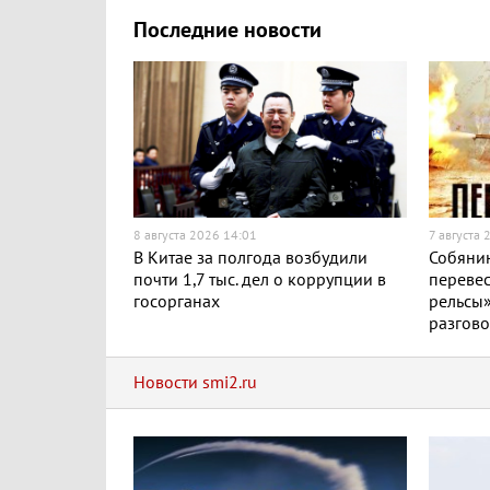
Последние новости
8 августа 2026 14:01
7 августа 
В Китае за полгода возбудили
Собяни
почти 1,7 тыс. дел о коррупции в
перевес
госорганах
рельсы
разгов
Новости smi2.ru