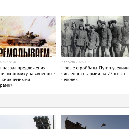
2026 19:30
7 августа 2026 18:00
н назвал предложения
Новые стройбаты. Путин увеличи
ти экономику на «военные
численность армии на 27 тысяч
» «никчемными
человек
орами»