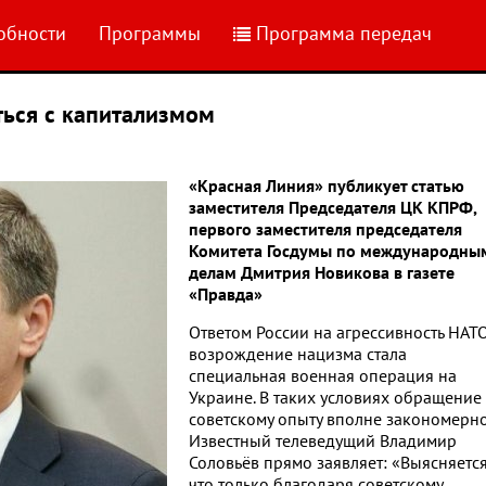
обности
Программы
Программа передач
ься с капитализмом
«Красная Линия» публикует статью
заместителя Председателя ЦК КПРФ,
первого заместителя председателя
Комитета Госдумы по международны
делам Дмитрия Новикова в газете
«Правда»
Ответом России на агрессивность НАТ
возрождение нацизма стала
специальная военная операция на
Украине. В таких условиях обращение
советскому опыту вполне закономерно
Известный телеведущий Владимир
Соловьёв прямо заявляет: «Выясняется
что только благодаря советскому