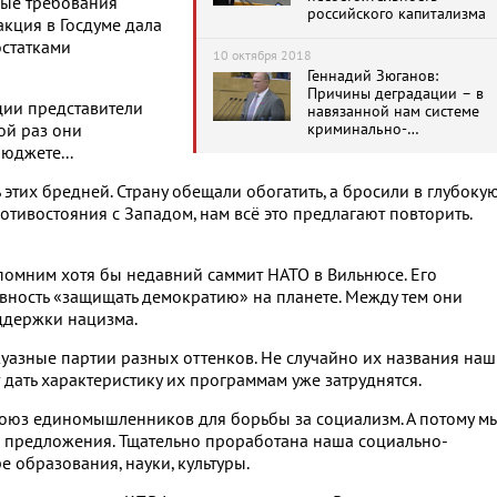
ные требования
российского капитализма
кция в Госдуме дала
остатками
10 октября 2018
Геннадий Зюганов:
Причины деградации – в
ции представители
навязанной нам системе
криминально-
ой раз они
олигархического
юджете...
капитализма
 этих бредней. Страну обещали обогатить, а бросили в глубоку
ротивостояния с Западом, нам всё это предлагают повторить.
помним хотя бы недавний саммит НАТО в Вильнюсе. Его
вность «защищать демократию» на планете. Между тем они
ддержки нацизма.
азные партии разных оттенков. Не случайно их названия на
т дать характеристику их программам уже затруднятся.
оюз единомышленников для борьбы за социализм. А потому м
 предложения. Тщательно проработана наша социально-
 образования, науки, культуры.