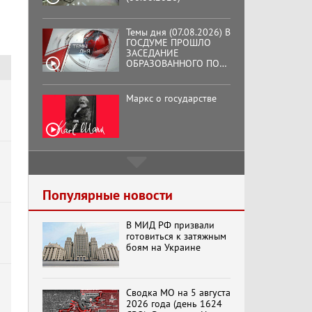
ГОСДУМЕ ПРОШЛО
ЗАСЕДАНИЕ
ОБРАЗОВАННОГО ПО
ИНИЦИАТИВЕ КПРФ
ОБЩЕСТВЕННОГО
КОМИТЕТА ЗА
Маркс о государстве
ОСВОБОЖДЕНИЕ
ПРЕЗИДЕНТА
ВЕНЕСУЭЛЫ
НИКОЛАСА МАДУРО.
Подмосковный
кооператор
Хук слева: «Что и
Популярные новости
требовалось доказать!»
(07.08.2026)
В МИД РФ призвали
готовиться к затяжным
боям на Украине
Бренды Советской
эпохи "Гжель"
Сводка МО на 5 августа
2026 года (день 1624