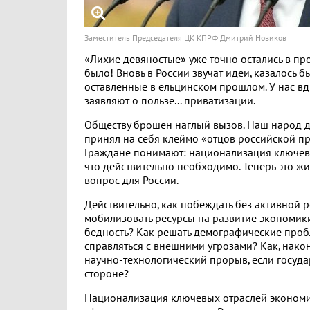
Заместитель Председателя ЦК КПРФ Дмитрий Новиков
«Лихие девяностые» уже точно остались в пр
было! Вновь в России звучат идеи, казалось б
оставленные в ельцинском прошлом. У нас вд
заявляют о пользе... приватизации.
Обществу брошен наглый вызов. Наш народ да
принял на себя клеймо «отцов российской пр
Граждане понимают: национализация ключев
что действительно необходимо. Теперь это 
вопрос для России.
Действительно, как побеждать без активной р
мобилизовать ресурсы на развитие экономик
бедность? Как решать демографические про
справляться с внешними угрозами? Как, након
научно-технологический прорыв, если государ
стороне?
Национализация ключевых отраслей экономи