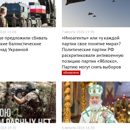
2026 15:00
7 августа 2026 13:30
ше предложили сбивать
«Иноагенты» или «у каждой
кие баллистические
партии свое понятие мира»?
 над Украиной
Политические партии РФ
раскритиковали антивоенную
позицию партии «Яблоко».
Партию могут снять выборов
обновлено
 2026 19:30
6 августа 2026 16:30