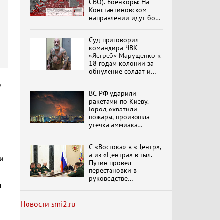
СВО). Военкоры: На
Специальный репортаж
Константиновском
«Изменимся или
направлении идут бои
вымрем»
в Алексеево-Дружковке
Суд приговорил
командира ЧВК
«Ястреб» Марущенко к
К ГРАЖДАНАМ
РОССИИ! Обращение
18 годам колонии за
Г.А. Зюганова,
обнуление солдат и
Председателя ЦК
вымогательство денег
ю
КПРФ Руководителя
фракции КПРФ в
ВС РФ ударили
Государственной Думе
ракетами по Киеву.
Документальный
РФ (28.07.2026)
Город охватили
фильм "Империализм и
пожары, произошла
террор"
утечка аммиака
обновлено
С «Востока» в «Центр»,
Бить смелее!
а из «Центра» в тыл.
В.Баранец, В.Дандыкин,
ши
Путин провел
А.Матвийчук, К.Сивков
перестановки в
(06.08.2026)
руководстве
ы
группировок
российских войск
Темы дня (07.08.2026) В
ГОСДУМЕ ПРОШЛО
обновлено
Новости smi2.ru
ЗАСЕДАНИЕ
ОБРАЗОВАННОГО ПО