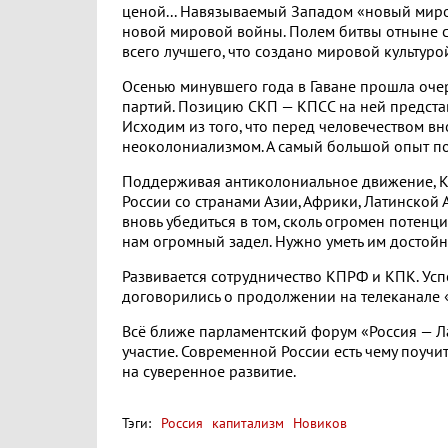
ценой... Навязываемый Западом «новый миро
новой мировой войны. Полем битвы отныне ст
всего лучшего, что создано мировой культуро
Осенью минувшего года в Гаване прошла оч
партий. Позицию СКП — КПСС на ней предста
Исходим из того, что перед человечеством вн
неоколониализмом. А самый большой опыт п
Поддерживая антиколониальное движение, КП
России со странами Азии, Африки, Латинской
вновь убедиться в том, сколь огромен потенц
нам огромный задел. Нужно уметь им достойн
Развивается сотрудничество КПРФ и КПК. Усп
договорились о продолжении на телеканале 
Всё ближе парламентский форум «Россия — Л
участие. Современной России есть чему поучи
на суверенное развитие.
Тэги:
Россия
капитализм
Новиков