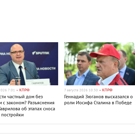
– КПРФ
– КПРФ
 2026 7:01
7 августа 2026 10:30
сти частный дом без
Геннадий Зюганов высказался о
 с законом? Разъяснения
роли Иосифа Сталина в Победе
Гаврилова об этапах сноса
 постройки