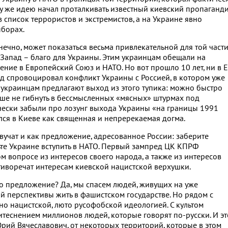
у же идею начал проталкивать известный киевский пропаганди
в список террористов и экстремистов, а на Украине явно
ыборах.
нечно, может показаться весьма привлекательной для той част
на Запад – благо для Украины. Этим украинцам обещали на
ние в Европейский Союз и НАТО. Но вот прошло 10 лет, ни в Е
пад спровоцировал конфликт Украины с Россией, в котором уже
т украинцам предлагают выход из этого тупика: можно быстро
ьше не гибнуть в бессмысленных «мясных» штурмах под
ически забыли про лозунг выхода Украины «на границы 1991
ся в Киеве как священная и непререкаемая догма.
вучат и как предложение, адресованное России: заберите
те Украине вступить в НАТО. Первый зампред ЦК КПРФ
ом вопросе из интересов своего народа, а также из интересов
тиворечат интересам киевской нацистской верхушки.
это предложение? Да, мы спасем людей, живущих на уже
 перспективы жить в фашистском государстве. Но рядом с
но нацистской, люто русофобской идеологией. С культом
теснением миллионов людей, которые говорят по-русски. И эт
Юрий Вячеславович, от некоторых территорий, которые в этом