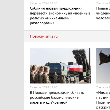
7 августа 2026 19:30
7 августа 
Собянин назвал предложения
Новые с
перевести экономику на «военные
численн
рельсы» «никчемными
челове
разговорами»
Новости smi2.ru
7 августа 2026 15:00
7 августа 
В Польше предложили сбивать
«Иноаге
российские баллистические
партии 
ракеты над Украиной
Полити
раскри