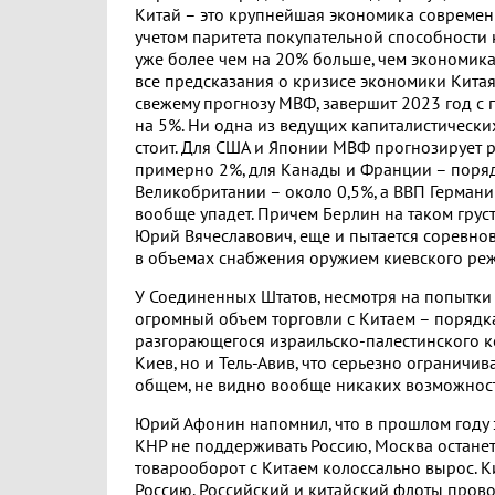
Китай – это крупнейшая экономика современ
учетом паритета покупательной способности
уже более чем на 20% больше, чем экономик
все предсказания о кризисе экономики Китая,
свежему прогнозу МВФ, завершит 2023 год с 
на 5%. Ни одна из ведущих капиталистических
стоит. Для США и Японии МВФ прогнозирует р
примерно 2%, для Канады и Франции – поряд
Великобритании – около 0,5%, а ВВП Германи
вообще упадет. Причем Берлин на таком грус
Юрий Вячеславович, еще и пытается соревно
в объемах снабжения оружием киевского ре
У Соединенных Штатов, несмотря на попытки 
огромный объем торговли с Китаем – порядка 
разгорающегося израильско-палестинского к
Киев, но и Тель-Авив, что серьезно ограничи
общем, не видно вообще никаких возможност
Юрий Афонин напомнил, что в прошлом году 
КНР не поддерживать Россию, Москва остане
товарооборот с Китаем колоссально вырос. К
Россию. Российский и китайский флоты пров