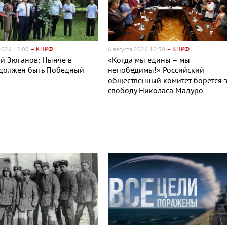
– КПРФ
– КПРФ
 2026 12:00
6 августа 2026 10:30
й Зюганов: Нынче в
«Когда мы едины – мы
 должен быть Победный
непобедимы!» Российский
общественный комитет борется 
свободу Николаса Мадуро