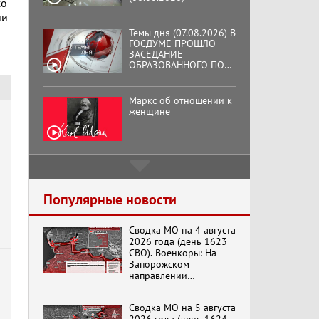
со
ии
Темы дня (07.08.2026) В
ГОСДУМЕ ПРОШЛО
ЗАСЕДАНИЕ
ОБРАЗОВАННОГО ПО
ИНИЦИАТИВЕ КПРФ
ОБЩЕСТВЕННОГО
КОМИТЕТА ЗА
Маркс об отношении к
ОСВОБОЖДЕНИЕ
женщине
ПРЕЗИДЕНТА
ВЕНЕСУЭЛЫ
НИКОЛАСА МАДУРО.
Подмосковный
кооператор
Популярные новости
Сводка МО на 4 августа
Хук слева: «Что и
2026 года (день 1623
требовалось доказать!»
СВО). Военкоры: На
(07.08.2026)
Запорожском
направлении
продолжаются
столкновения в районе
Бренды Советской
Сводка МО на 5 августа
Степногорска
эпохи "Гжель"