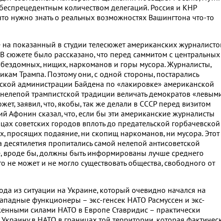
беспрецедентным количеством делегаций. Россия и КНР
 что нужно знать о реальных возможностях Вашингтона что-то
на показанный в студии телесюжет американских журналисто
 В сюжете было рассказано, что перед саммитом с центральных
 бездомных, нищих, наркоманов и горы мусора. Журналисты,
икам Трампа. Поэтому они, с одной стороны, постарались
еской администрации Байдена по «лакировке» американской
уя нелепой трампистской традиции величать демократов «левым
ет, заявил, что, якобы, так же делали в СССР перед визитом
ий Афонин сказал, что, если бы эти американские журналисты
ицах советских городов вплоть до предательской горбачевской
, просящих подаяние, ни скопищ наркоманов, ни мусора. Этот
а десятилетия пропитались самой нелепой антисоветской
, вроде бы, должны быть информированы лучше среднего
то не может и не могло существовать общества, свободного от
да из ситуации на Украине, который очевидно начался на
ападные функционеры – экс-генсек НАТО Расмуссен и экс-
нными силами НАТО в Европе Ставридис – практически
Украину в НАТО в границах той территории, которая фактичес