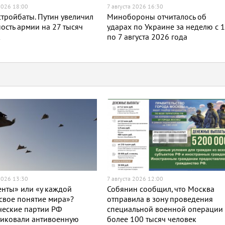
2026 18:00
7 августа 2026 16:30
тройбаты. Путин увеличил
Минобороны отчиталось об
ость армии на 27 тысяч
ударах по Украине за неделю с 
к
по 7 августа 2026 года
2026 13:30
7 августа 2026 12:00
нты» или «у каждой
Собянин сообщил, что Москва
свое понятие мира»?
отправила в зону проведения
ческие партии РФ
специальной военной операции
тиковали антивоенную
более 100 тысяч человек