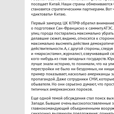
посещает Китай. Наши страны обмениваются 
становятся стратегическими партнерами. Вот
«диктовать» Китаю.
Первый зампред ЦК КПРФ обратил внимание 
о подготовке Сан-Франциско к саммиту АТЭС.
улиц города постарались максимально убрать
делавшие сюжет, видимо, относятся к сторонн
максимально высмеять действия демократич
действительности. А, с другой стороны, след
и «марксистами», журналист, озвучивавший сюж
кого-нибудь из глав западных государств. Юр
лучше знали историю, то понимали, что на ул
перестройки не было ни бездомных, ни нищих
пример показывает, насколько американцы з
пропагандой. Даже сотрудники СМИ, которые
обывателя. Но они серьезно думают, что прос
типичных американских пороков.
Еще одной темой обсуждения стал поиск выхо
Западе. Бывшие очень высокопоставленные з
главнокомандующий объединенными вооруже
синхронно выдвинули предложение: принять 