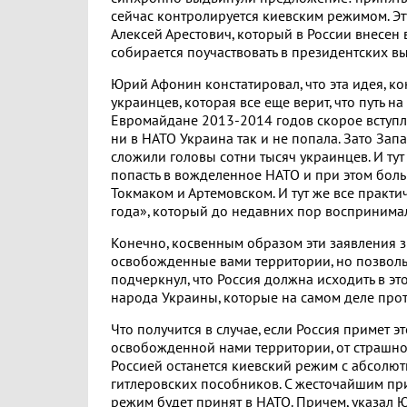
сейчас контролируется киевским режимом. Эт
Алексей Арестович, который в России внесен 
собирается поучаствовать в президентских в
Юрий Афонин констатировал, что эта идея, ко
украинцев, которая все еще верит, что путь 
Евромайдане 2013-2014 годов скорое вступле
ни в НАТО Украина так и не попала. Зато За
сложили головы сотни тысяч украинцев. И ту
попасть в вожделенное НАТО и при этом бол
Токмаком и Артемовском. И тут же все практ
года», который до недавних пор воспринимал
Конечно, косвенным образом эти заявления з
освобожденные вами территории, но позволь
подчеркнул, что Россия должна исходить в эт
народа Украины, которые на самом деле про
Что получится в случае, если Россия примет 
освобожденной нами территории, от страшной
Россией останется киевский режим с абсолют
гитлеровских пособников. С жесточайшим при
режим будет принят в НАТО. Причем, указал 