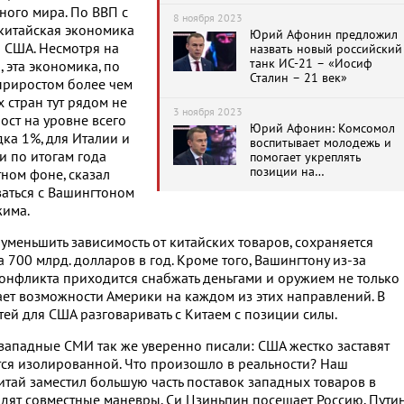
ного мира. По ВВП с
нацистами праздники
8 ноября 2023
 китайская экономика
Юрий Афонин предложил
а США. Несмотря на
назвать новый российский
танк ИС-21 – «Иосиф
 эта экономика, по
Сталин – 21 век»
приростом более чем
 стран тут рядом не
3 ноября 2023
ост на уровне всего
Юрий Афонин: Комсомол
ка 1%, для Италии и
воспитывает молодежь и
и по итогам года
помогает укреплять
позиции на
тном фоне, сказал
международной арене
ваться с Вашингтоном
жима.
уменьшить зависимость от китайских товаров, сохраняется
700 млрд. долларов в год. Кроме того, Вашингтону из-за
онфликта приходится снабжать деньгами и оружием не только
вает возможности Америки на каждом из этих направлений. В
ей для США разговаривать с Китаем с позиции силы.
западные СМИ так же уверенно писали: США жестко заставят
тся изолированной. Что произошло в реальности? Наш
итай заместил большую часть поставок западных товаров в
одят совместные маневры. Си Цзиньпин посещает Россию, Пути