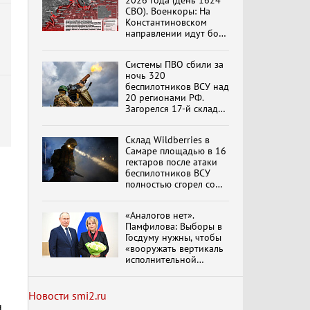
2026 года (день 1624
СВО). Военкоры: На
Константиновском
направлении идут бои
в Алексеево-Дружковке
Специальный репортаж
«Изменимся или
Системы ПВО сбили за
вымрем»
ночь 320
беспилотников ВСУ над
20 регионами РФ.
Загорелся 17-й склад
К ГРАЖДАНАМ
Wildberries. Сводка
РОССИИ! Обращение
ПВО на 4 августа 2026
Г.А. Зюганова,
Склад Wildberries в
года
обновлено
Председателя ЦК
Самаре площадью в 16
КПРФ Руководителя
гектаров после атаки
фракции КПРФ в
беспилотников ВСУ
Государственной Думе
Документальный
полностью сгорел со
РФ (28.07.2026)
фильм "Империализм и
всем товаром
террор"
«Аналогов нет».
Памфилова: Выборы в
Госдуму нужны, чтобы
Бить смелее!
«вооружать вертикаль
В.Баранец, В.Дандыкин,
исполнительной
А.Матвийчук, К.Сивков
власти»
(06.08.2026)
Новости smi2.ru
н