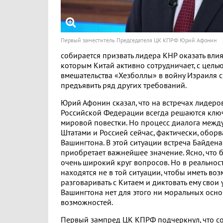
Первый заместитель Председателя ЦК КПРФ Юрий Афонин
собирается призвать лидера КНР оказать влия
которым Китай активно сотрудничает, с целью
вмешательства «Хезболлы» в войну Израиля с
предъявить ряд других требований.
Юрий Афонин сказал, что на встречах лидеро
Российской Федерации всегда решаются кл
мировой повестки. Но процесс диалога меж
Штатами и Россией сейчас, фактически, оборв
Вашингтона. В этой ситуации встреча Байден
приобретает важнейшее значение. Ясно, что 
очень широкий круг вопросов. Но в реальнос
находятся не в той ситуации, чтобы иметь во
разговаривать с Китаем и диктовать ему свои 
Вашингтона нет для этого ни моральных осно
возможностей.
Первый зампред ЦК КПРФ подчеркнул, что с