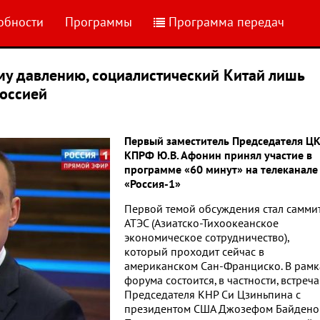
обности
Программы
Программа передач
у давлению, социалистический Китай лишь
Россией
Первый заместитель Председателя Ц
КПРФ Ю.В. Афонин принял участие в
программе «60 минут» на телеканале
«Россия-1»
Первой темой обсуждения стал самми
АТЭС (Азиатско-Тихоокеанское
экономическое сотрудничество),
который проходит сейчас в
американском Сан-Франциско. В рамк
форума состоится, в частности, встреча
Председателя КНР Си Цзиньпина с
президентом США Джозефом Байдено