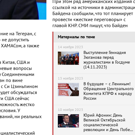
При этом ряд американских изданий 
ссылкой на источники в администрац
Байдена сообщили, что тот планирует
провести «жесткие переговоры» с
главой КНР. СМИ пишут, что Байден
ние на Тегеран, с
Материалы по теме
 не допустить
 ХАМАСом, а также
14 ноября 2023
Выступление Геннадия
Зюганова перед
в Китая, США и
журналистами в Госдуме
(14.11.2023)
ючевые вопросы
ду Соединенными
13 ноября 2023
ан по вине
В будущее – с Лениным!
а с Си Цзиньпином
Обращение Центрального
будет обсуждаться
Комитета КПРФ к народу
ти США сейчас
России
зможность жестко
10 ноября 2023
условия. У
Юрий Афонин: День
ваний, ни реальных
Великой Октябрьской
социалистической
революции и День Победы
оциалистический
– самые ненавидимые