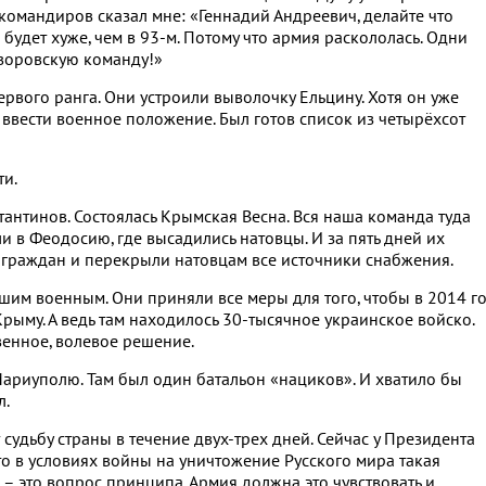
командиров сказал мне: «Геннадий Андреевич, делайте что
 будет хуже, чем в 93-м. Потому что армия раскололась. Одни
ю воровскую команду!»
вого ранга. Они устроили выволочку Ельцину. Хотя он уже
и ввести военное положение. Был готов список из четырёхсот
ти.
антинов. Состоялась Крымская Весна. Вся наша команда туда
и в Феодосию, где высадились натовцы. И за пять дней их
 граждан и перекрыли натовцам все источники снабжения.
шим военным. Они приняли все меры для того, чтобы в 2014 г
рыму. А ведь там находилось 30-тысячное украинское войско.
венное, волевое решение.
ариуполю. Там был один батальон «нациков». И хватило бы
л.
судьбу страны в течение двух-трех дней. Сейчас у Президента
то в условиях войны на уничтожение Русского мира такая
 это вопрос принципа. Армия должна это чувствовать и