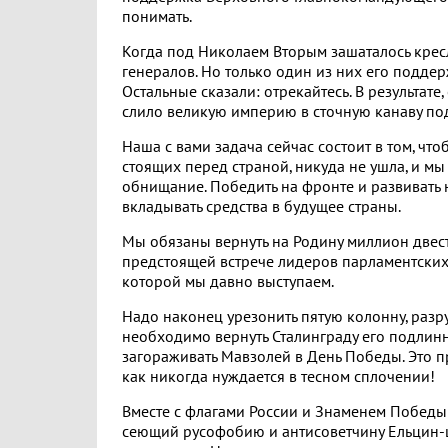
понимать.
Когда под Николаем Вторым зашаталось крес
генералов. Но только один из них его поддерж
Остальные сказали: отрекайтесь. В результате
слило великую империю в сточную канаву под
Наша с вами задача сейчас состоит в том, чт
стоящих перед страной, никуда не ушла, и м
обнищание. Победить на фронте и развивать 
вкладывать средства в будущее страны.
Мы обязаны вернуть на Родину миллион двест
предстоящей встрече лидеров парламентских
которой мы давно выступаем.
Надо наконец урезонить пятую колонну, разру
необходимо вернуть Сталинграду его подлинно
загораживать Мавзолей в День Победы. Это 
как никогда нуждается в тесном сплочении!
Вместе с флагами России и Знаменем Победы
сеющий русофобию и антисоветчину Ельцин-це