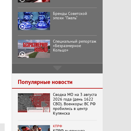
Бренды Советской
эпохи "Гжель"
Специальный репортаж
«Безразмерное
Кольцо»
К ГРАЖДАНАМ
РОССИИ! Обращение
Г.А. Зюганова,
Популярные новости
Председателя ЦК
КПРФ Руководителя
фракции КПРФ в
Сводка МО на 3 августа
Государственной Думе
Документальный
2026 года (день 1622
РФ (28.07.2026)
фильм "Империализм и
СВО). Военкоры: ВС РФ
террор"
пробились в центр
Купянска
Менять курс! В.Боглаев,
КПРФ
И.Буданов, А.Лежава,
КПРФ выдвинула