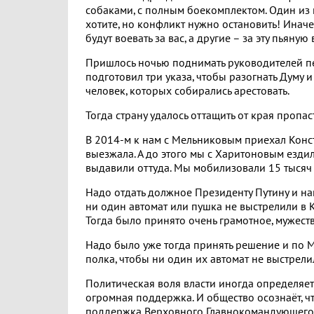
собаками, с полным боекомплектом. Один из 
хотите, но конфликт нужно остановить! Иначе
будут воевать за вас, а другие – за эту пьяну
Пришлось ночью поднимать руководителей пер
подготовил три указа, чтобы разогнать Думу 
человек, которых собирались арестовать.
Тогда страну удалось оттащить от края пропас
В 2014-м к нам с Мельниковым приехал Конст
выезжала. А до этого мы с Харитоновым ездил
выдавили оттуда. Мы мобилизовали 15 тысяч
Надо отдать должное Президенту Путину и на
ни один автомат или пушка не выстрелили в К
Тогда было принято очень грамотное, мужест
Надо было уже тогда принять решение и по М
полка, чтобы ни один их автомат не выстрели
Политическая воля власти иногда определяет 
огромная поддержка. И общество осознаёт, ч
поддержка Верховного Главнокомандующего –