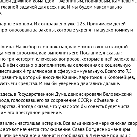
нашей дружной командой – Афониным, Новиковым, Камневым, 
 главной задачей для всех нас. И мы будем максимально
.
арные конвои. Их отправлено уже 123. Принимаем детей
 проголосовала за законы, которые укрепят нашу экономику и
утина. На выборах он показал, как можно взять из каждой
 меня спросили, как выполнить его Послание, я сказал:
но три четверти ключевых вопросов, которые в ней заложены,
а. В нём сказано о дополнительных вложениях в социальную
естициях 4 триллионов в сферу коммунальную. Всего это 7,5
 развития, который вносили Кашин, Харитонов и Коломейцев,
взять эти средства. И мы бы уверенно двигались дальше.
мы здесь, в Государственной Думе, денонсировали Беловежский
рода, голосовавшего за сохранение СССР, и объявили о
ства. Я тогда сказал, что у нас хотя бы совесть будет чиста
им это преступное решение.
азилась настоящая истерика. Вся ельцинско-американская сво
ь: вот-вот начнётся столкновение. Слава Богу, все командиры
 четыре часа ночи звонят и сообщают: в Думу уже пришли с