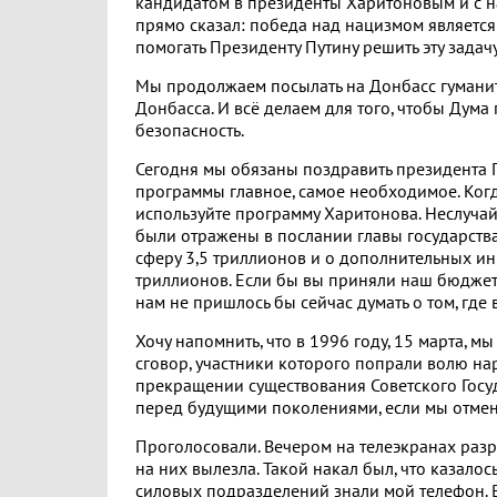
кандидатом в президенты Харитоновым и с 
прямо сказал: победа над нацизмом является
помогать Президенту Путину решить эту задачу
Мы продолжаем посылать на Донбасс гуманит
Донбасса. И всё делаем для того, чтобы Дума
безопасность.
Сегодня мы обязаны поздравить президента П
программы главное, самое необходимое. Когда
используйте программу Харитонова. Неслучай
были отражены в послании главы государств
сферу 3,5 триллионов и о дополнительных инв
триллионов. Если бы вы приняли наш бюджет
нам не пришлось бы сейчас думать о том, где 
Хочу напомнить, что в 1996 году, 15 марта, 
сговор, участники которого попрали волю на
прекращении существования Советского Государ
перед будущими поколениями, если мы отмен
Проголосовали. Вечером на телеэкранах разр
на них вылезла. Такой накал был, что казалос
силовых подразделений знали мой телефон. В