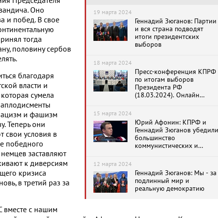
ния Председателя
вандича. Оно
19 марта 2024
а и побед. В свое
Геннадий Зюганов: Партии
и вся страна подводят
континентальную
итоги президентских
принял тогда
выборов
ну, половину сербов
лять.
18 марта 2024
Пресс-конференция КПРФ
иться благодаря
по итогам выборов
ской власти и
Президента РФ
 которая сумела
(18.03.2024). Онлайн
трансляция
е аплодисменты
15 марта 2024
 нацизм и фашизм
Юрий Афонин: КПРФ и
у. Теперь они
Геннадий Зюганов убедил
т свои условия в
большинство
де победного
коммунистических и
и немцев заставляют
рабочих партий
поддержать нашу страну
кивают к диверсиям
12 марта 2024
щего кризиса
Геннадий Зюганов: Мы - за
подлинный мир и
овь, в третий раз за
реальную демократию
С вместе с нашим