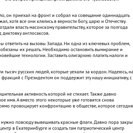
ло, он приехал на фронт и собрал на совещание одиннадцать
ал, хотя все они клялись в верности Богу, царю и Отечеству.
, отдали власть масонскому правительству, которое за полгода
 диктовку англосаксов.
обы ответить на вызовы Запада. Ни одна из ключевых проблем,
ы обязаны их решать. Необходимо остановить вымирание и
новейшие технологии. Заставить олигархию платить налоги и
и тысяч русских людей, которые уехали за кордон. Надеюсь, н
 фракций с Президентом он поддержит эту нашу инициативу, с
шительная активность которой не стихает. Также давно
е имя. А вместо этого некоторые уже готовятся снова
прямо провоцирует конфронтацию в обществе, которое сегодня
 нужно повсюду вывешивать красные флаги. Давно пора закры
нтр в Екатеринбурге и создать там патриотический центр