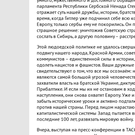
умного, мужественного и достойного обраще
парламента Республики Сербской Ненада Сте
отражает суть нашей дружбы, истории, братств
время, когда Гитлер уже подчинил себе всю 
Европу, только сербы ему не покорились. Он 
страшное решение: уничтожив Советскую стра
сослать в Сибирь, а другую половину – расстре
Этой людоедской политике не удалось сверш
подвигу нашего народа, Красной Армии, совет
коммунистов – единственной силы в истории,
одолеть нацистов и фашистов. Ваши дружны
свидетельствуют о том, что все мы осознаём:
являются самой большой угрозой человечеств
захватили власть на братской Украине, диктую
Прибалтике. И если мы их не остановим в хо
наступления, они снова охватят Европу. Уже 
забыть исторические уроки и активно подтал
против нашей страны. Перед лицом нарастаю
капиталистической системы Запад пытается вн
последние 100 лет, развязать мировую войну.
Вчера, выступая на пресс-конференции в ТАС