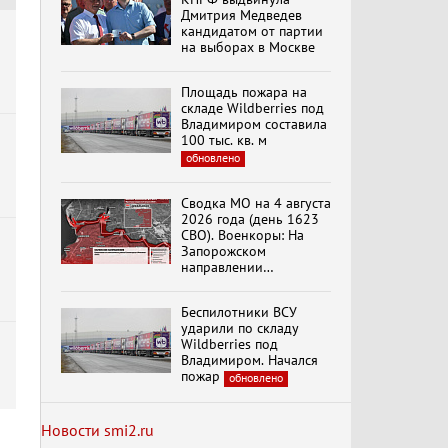
Н.Останина
Дмитрия Медведев
(05.08.2026)
кандидатом от партии
на выборах в Москве
Темы дня (05.08.2026)
В ОРЛОВСКОМ
Площадь пожара на
ГОСУДАРСТВЕННОМ
складе Wildberries под
УНИВЕРСИТЕТЕ
Владимиром составила
ОТКРЫЛАСЬ
100 тыс. кв. м
АУДИТОРИЯ ИМЕНИ
обновлено
ЗНАМЕНИТОГО
Маркс об отношении к
ВЫПУСКНИКА,
женщине
ГЕННАДИЯ ЗЮГАНОВА.
Сводка МО на 4 августа
2026 года (день 1623
СВО). Военкоры: На
Запорожском
и
направлении
продолжаются
столкновения в районе
Беспилотники ВСУ
Степногорска
ударили по складу
Wildberries под
Владимиром. Начался
пожар
обновлено
Новости smi2.ru