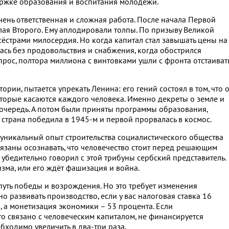
ержке образования и воспитания молодёжи.
чень ответственная и сложная работа. После начала Первой
я Второго. Ему аплодировали толпы. По призыву Великой
сёстрами милосердия. Но когда капитал стал завышать цены на
лась без продовольствия и снабжения, когда обострился
ос, полтора миллиона с винтовками ушли с фронта отстаиват
тории, пытается упрекать Ленина: его гений состоял в том, что 
оторые касаются каждого человека. Именно декреты о земле и
очередь. А потом были приняты программы образования,
 страна победила в 1945-м и первой прорвалась в космос.
, уникальный опыт строительства социалистического общества
бязаны осознавать, что человечество стоит перед решающим
 убедительно говорил с этой трибуны сербский представитель.
зма, или его ждёт фашизация и война.
уть победы и возрождения. Но это требует изменения
 развивать производство, если у вас налоговая ставка 16
, а монетизация экономики – 53 процента. Если
то связано с человеческим капиталом, не финансируется
ходимо увеличить в два-три раза.