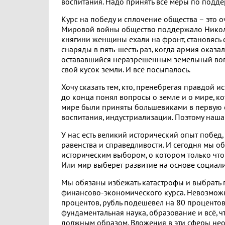
воспитания. Надо принять все меры по подд
Курс на победу и сплочение общества – это о
Мировой войны общество поддержало Никола
княгини женщины ехали на фронт, становясь 
снаряды в пять-шесть раз, когда армия оказа
остававшийся неразрешённым земельный вопр
свой кусок земли. И всё посыпалось.
Хочу сказать тем, кто, пренебрегая правдой ис
до конца понял вопросы о земле и о мире, к
мире были приняты большевиками в первую 
воспитания, индустриализации. Поэтому наша
У нас есть великий исторический опыт побед
равенства и справедливости. И сегодня мы о
историческим выбором, о котором только что
Или мир выберет развитие на основе социали
Мы обязаны избежать катастрофы и выбрать п
финансово-экономического курса. Невозможно
процентов, рубль подешевел на 80 процентов
фундаментальная наука, образование и всё, ч
должным образом. Вложения в эти сферы необ