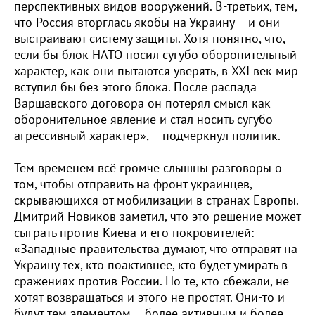
перспективных видов вооружений. В-третьих, тем,
что Россия вторглась якобы на Украину – и они
выстраивают систему защиты. Хотя понятно, что,
если бы блок НАТО носил сугубо оборонительный
характер, как они пытаются уверять, в XXI век мир
вступил бы без этого блока. После распада
Варшавского договора он потерял смысл как
оборонительное явление и стал носить сугубо
агрессивный характер», – подчеркнул политик.
Тем временем всё громче слышны разговоры о
том, чтобы отправить на фронт украинцев,
скрывающихся от мобилизации в странах Европы.
Дмитрий Новиков заметил, что это решение может
сыграть против Киева и его покровителей:
«Западные правительства думают, что отправят на
Украину тех, кто поактивнее, кто будет умирать в
сражениях против России. Но те, кто сбежали, не
хотят возвращаться и этого не простят. Они-то и
будут тем элементом – более активным и более