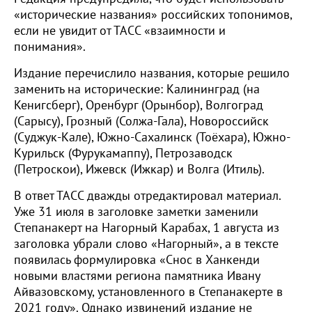
«исторические названия» российских топонимов,
если не увидит от ТАСС «взаимности и
понимания».
Издание перечислило названия, которые решило
заменить на исторические: Калининград (на
Кенигсберг), Оренбург (Орынбор), Волгоград
(Сарысу), Грозный (Солжа-Гала), Новороссийск
(Суджук-Кале), Южно-Сахалинск (Тоёхара), Южно-
Курильск (Фурукамаппу), Петрозаводск
(Петроскои), Ижевск (Ижкар) и Волга (Итиль).
В ответ ТАСС дважды отредактировал материал.
Уже 31 июля в заголовке заметки заменили
Степанакерт на Нагорный Карабах, 1 августа из
заголовка убрали слово «Нагорный», а в тексте
появилась формулировка «Снос в Ханкенди
новыми властями региона памятника Ивану
Айвазовскому, установленного в Степанакерте в
2021 году». Однако извинений издание не