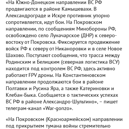
«На Южно-Донецком направлении ВС РФ
продвигаются в районе Камышевахи. В
Александрограде и Искре противник упорно
сопротивляется, идут бои. На Покровском
направлении, по сообщениям Минобороны РФ,
освобождено село Луначарское (ДНР) к северо-
востоку от Покровска. Фиксируется продвижение
войск РФ к северу от Никаноровки и в селе Новое
Шахово. Поступают сообщения, что трасса между
Родинским и Белицким (северная логистика ВСУ)
находится под контролем ВС РФ, здесь активно
работают FPV дроны. На Константиновском
направлении продолжаются бои в районе
Полтавки и Русина Яра, а также Катериновки и
Клебан-Быка. Сообщается о тактических успехах
ВС РФ в районе Александро-Шультино», – пишет
телеграм-канал «War-gonzo».
«На Покровском (Красноармейском) направлении
под прикрытием тумана войны стремительно