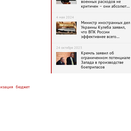
военных расходов не
критичен – они абсолютн
нормальные
4 мая 2024
Министр иностранных дел
Украины Кулеба заявил,
что ВПК России
эффективнее всего
военно-промышленного
комплекса Запада
24 октября 2023
Кремль заявил об
ограниченном потенциале
Запада в производстве
боеприпасов
изация
бюджет