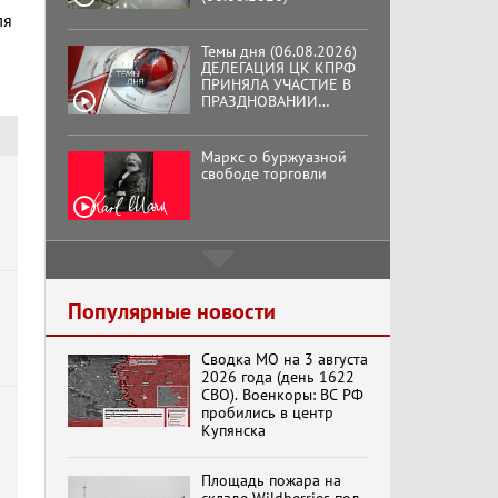
ПРИНЯЛА УЧАСТИЕ В
ля
ПРАЗДНОВАНИИ
ВОСЕМЬДЕСЯТ
ТРЕТЬЕЙ ГОДОВЩИНЫ
ОСВОБОЖДЕНИЯ ОРЛА
Маркс о буржуазной
ОТ НЕМЕЦКО-
свободе торговли
ФАШИСТСКИХ
ЗАХВАТЧИКОВ.
Подмосковный
кооператор
Хук слева:
«Додоговаривались...»
Популярные новости
(11.06.2026)
Сводка МО на 3 августа
2026 года (день 1622
СВО). Военкоры: ВС РФ
Бренды Советской
пробились в центр
эпохи "Гжель"
Купянска
Площадь пожара на