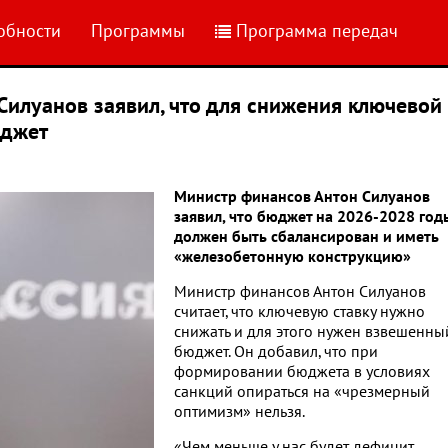
обности
Программы
Программа передач
Силуанов заявил, что для снижения ключевой
юджет
Министр финансов Антон Силуанов
заявил, что бюджет на 2026-2028 год
должен быть сбалансирован и иметь
«железобетонную конструкцию»
Министр финансов Антон Силуанов
считает, что ключевую ставку нужно
снижать и для этого нужен взвешенны
бюджет. Он добавил, что при
формировании бюджета в условиях
санкций опираться на «чрезмерный
оптимизм» нельзя.
«Чем меньше у нас будет дефицит