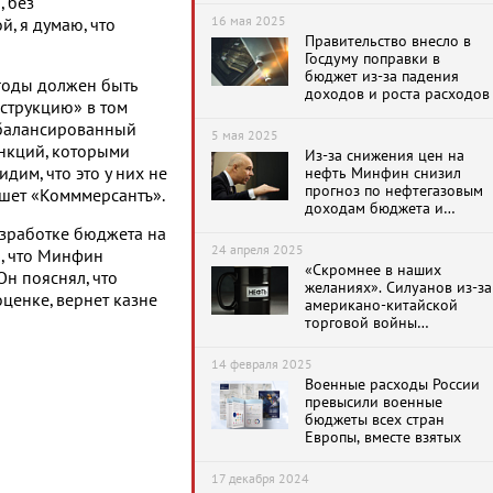
, без
состоянии экономики
16 мая 2025
, я думаю, что
России
Правительство внесло в
Госдуму поправки в
бюджет из-за падения
годы должен быть
доходов и роста расходов
струкцию» в том
Сбалансированный
5 мая 2025
нкций, которыми
Из-за снижения цен на
дим, что это у них не
нефть Минфин снизил
прогноз по нефтегазовым
ишет «Комммерсантъ».
доходам бюджета и
увеличил дефицит
азработке бюджета на
бюджета в три раза
24 апреля 2025
, что Минфин
«Скромнее в наших
Он пояснял, что
желаниях». Силуанов из-за
ценке, вернет казне
американо-китайской
торговой войны
предложил сократить
расходы бюджета
14 февраля 2025
Военные расходы России
превысили военные
бюджеты всех стран
Европы, вместе взятых
17 декабря 2024