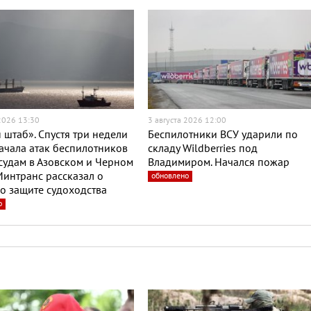
 2026 13:30
3 августа 2026 12:00
 штаб». Спустя три недели
Беспилотники ВСУ ударили по
ачала атак беспилотников
складу Wildberries под
судам в Азовском и Черном
Владимиром. Начался пожар
интранс рассказал о
обновлено
о защите судоходства
о