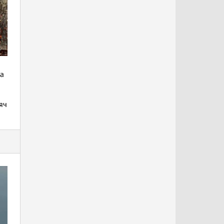
да
яч