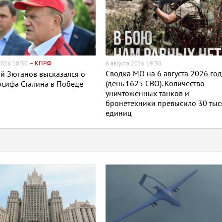
– КПРФ
 2026 10:30
6 августа 2026 19:30
Сводка МО на 6 августа 2026 го
й Зюганов высказался о
(день 1625 СВО). Количество
сифа Сталина в Победе
уничтоженных танков и
бронетехники превысило 30 тыс
единиц