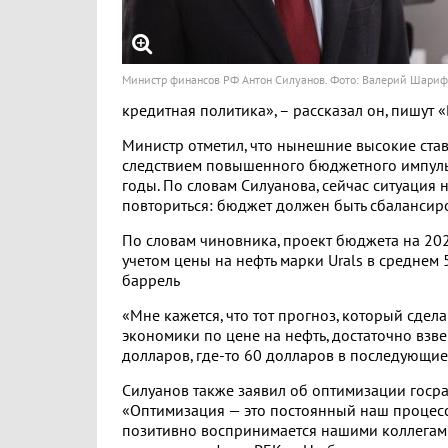
Министр финансов РФ Антон Силуанов. Фото: Валерий Шариф
кредитная политика», – рассказал он, пишут 
Министр отметил, что нынешние высокие став
следствием повышенного бюджетного импул
годы. По словам Силуанова, сейчас ситуация 
повториться: бюджет должен быть сбалансир
По словам чиновника, проект бюджета на 202
учетом цены на нефть марки Urals в среднем 
баррель
«Мне кажется, что тот прогноз, который сдел
экономики по цене на нефть, достаточно взв
долларов, где-то 60 долларов в последующие
Силуанов также заявил об оптимизации госра
«Оптимизация — это постоянный наш процесс,
позитивно воспринимается нашими коллегами