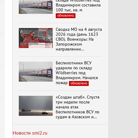
складе Wildberries под
Специальный репортаж
Владимиром составила
«Изменимся или
100 тыс. кв. м
вымрем»
обновлено
Сводка МО на 4 августа
К ГРАЖДАНАМ
2026 года (день 1623
РОССИИ! Обращение
СВО). Военкоры: На
Г.А. Зюганова,
Запорожском
Председателя ЦК
КПРФ Руководителя
направлении
фракции КПРФ в
продолжаются
Государственной Думе
столкновения в районе
Документальный
РФ (28.07.2026)
Беспилотники ВСУ
Степногорска
фильм "Империализм и
ударили по складу
террор"
Wildberries под
Владимиром. Начался
пожар
обновлено
Бить смелее!
В.Баранец, В.Дандыкин,
«Создан штаб». Спустя
А.Матвийчук, К.Сивков
три недели после
(06.08.2026)
начала атак
беспилотников ВСУ по
судам в Азовском и
Темы дня (06.08.2026)
Черном морях
ДЕЛЕГАЦИЯ ЦК КПРФ
Минтранс рассказал о
ПРИНЯЛА УЧАСТИЕ В
мерах по защите
ПРАЗДНОВАНИИ
Новости smi2.ru
судоходства
ВОСЕМЬДЕСЯТ
обновлено