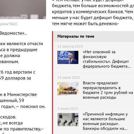
бюджета, тем больше возможностей д
кредитов у коммерческих банков. Чем
меньше у нас будет дефицит бюджета,
тем мягче может быть денежно-
улин/ ТАСС
«Ведомости»..
Материалы по теме
ки являются отчасти
12 августа 2025
ьса в предыдущие
«Нет опасений за
не должна
финансовую
ованным.
стабильность». Дефицит
федерального бюджета
достиг 4,9 трлн рублей
6 год верстали с
59 долларов за
24 июля 2025
Власти предлагают
перераспределить в
бюджете 2 трлн рублей на
ан в Министерстве
военные расходы
ешенный, 59
 годы», — пояснил он.
3 июля 2025
«Причиной инфляции у
сходов.
нас являются большие
 не всегда
военные расходы».
Банкиры обсудили на
 по правительству,—
Финансовом конгрессе