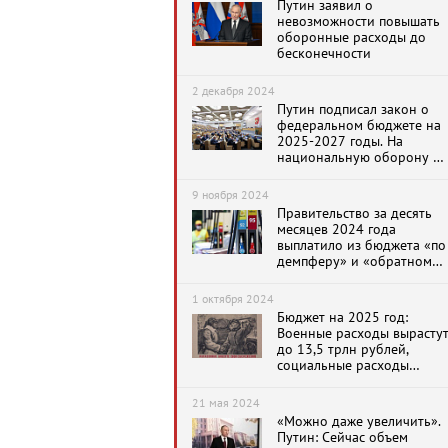
Путин заявил о
невозможности повышать
оборонные расходы до
бесконечности
2 декабря 2024
Путин подписал закон о
федеральном бюджете на
2025-2027 годы. На
национальную оборону и
безопасность выделено 17
из 41 трлн
9 ноября 2024
Правительство за десять
месяцев 2024 года
выплатило из бюджета «по
демпферу» и «обратному
акцизу» нефтекомпаниям
2,9 трлн рублей
1 октября 2024
Бюджет на 2025 год:
Военные расходы вырасту
до 13,5 трлн рублей,
социальные расходы
сократятся до 6,5 трлн
рублей. Все подробности
21 мая 2024
«Можно даже увеличить».
Путин: Сейчас объем