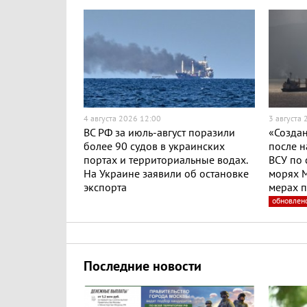
4 августа 2026 12:00
3 августа
ВС РФ за июль-август поразили
«Создан
более 90 судов в украинских
после н
портах и территориальные водах.
ВСУ по 
На Украине заявили об остановке
морях М
экспорта
мерах п
обновлен
Последние новости