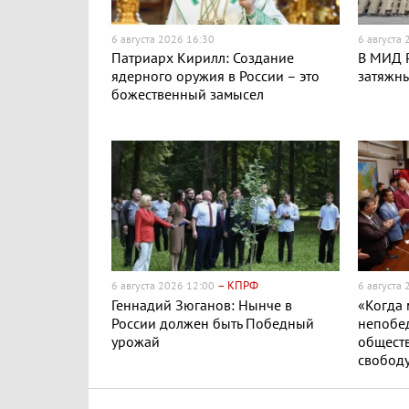
6 августа 2026 16:30
6 августа
Патриарх Кирилл: Создание
В МИД Р
ядерного оружия в России – это
затяжн
божественный замысел
– КПРФ
6 августа 2026 12:00
6 августа
Геннадий Зюганов: Нынче в
«Когда
России должен быть Победный
непобе
урожай
обществ
свобод