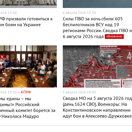
 2026 15:00
6 августа 2026 13:30
Ф призвали готовиться к
Силы ПВО за ночь сбили 605
ым боям на Украине
беспилотников ВСУ над 19
регионами России. Сводка ПВО 
6 августа 2026 года
обновлено
– КПРФ
 2026 10:30
5 августа 2026 19:00
Сводка МО на 5 августа 2026 го
 мы едины – мы
(день 1624 СВО). Военкоры: На
димы!» Российский
Константиновском направлении
енный комитет борется за
идут бои в Алексеево-Дружковке
у Николаса Мадуро