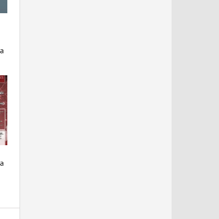
на
да