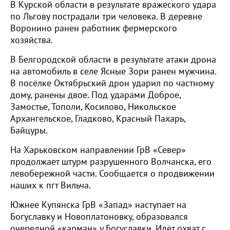
В Курской области в результате вражеского удара
по Льгову пострадали три человека. В деревне
Воронино ранен работник фермерского
хозяйства.
В Белгородской области в результате атаки дрона
на автомобиль в селе Ясные Зори ранен мужчина.
В посёлке Октябрьский дрон ударил по частному
дому, ранены двое. Под ударами Доброе,
Замостье, Тополи, Косилово, Никольское
Архангельское, Гладково, Красный Пахарь,
Байцуры.
На Харьковском направлении ГрВ «Север»
продолжает штурм разрушенного Волчанска, его
левобережной части. Сообщается о продвижении
наших к пгт Вильча.
Южнее Купянска ГрВ «Запад» наступает на
Богуславку и Новоплатоновку, образовался
очередной «карман» у Богуславки. Идёт охват с