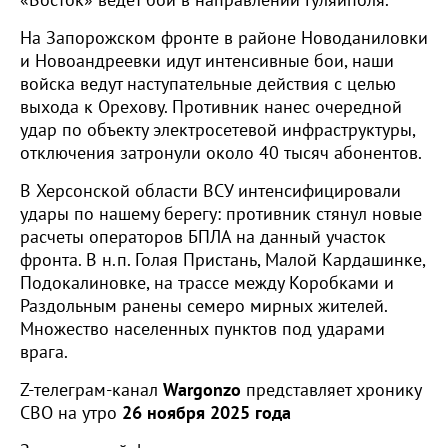
«Восток» ведет бои в направлении Гуляйполя.
На Запорожском фронте в районе Новоданиловки
и Новоандреевки идут интенсивные бои, наши
войска ведут наступательные действия с целью
выхода к Орехову. Противник нанес очередной
удар по объекту электросетевой инфраструктуры,
отключения затронули около 40 тысяч абонентов.
В Херсонской области ВСУ интенсифицировали
удары по нашему берегу: противник стянул новые
расчеты операторов БПЛА на данный участок
фронта. В н.п. Голая Пристань, Малой Кардашинке,
Подокалиновке, на трассе между Коробками и
Раздольным ранены семеро мирных жителей.
Множество населенных пунктов под ударами
врага.
Z-телеграм-канал
Wargonzo
представляет хронику
СВО на утро
26 ноября 2025 года