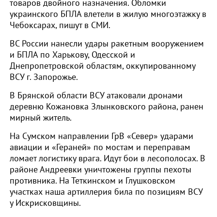
товаров двойного назначения. Обломки
украинского БПЛА влетели в жилую многоэтажку в
Чебоксарах, пишут в СМИ.
ВС России нанесли удары ракетным вооружением
и БПЛА по Харькову, Одесской и
Днепропетровской областям, оккупированному
ВСУ г. Запорожье.
В Брянской области ВСУ атаковали дронами
деревню Кожановка Злынковского района, ранен
мирный житель.
На Сумском направлении ГрВ «Север» ударами
авиации и «Гераней» по мостам и переправам
ломает логистику врага. Идут бои в лесополосах. В
районе Андреевки уничтожены группы пехоты
противника. На Теткинском и Глушковском
участках наша артиллерия била по позициям ВСУ
у Искрисковщины.