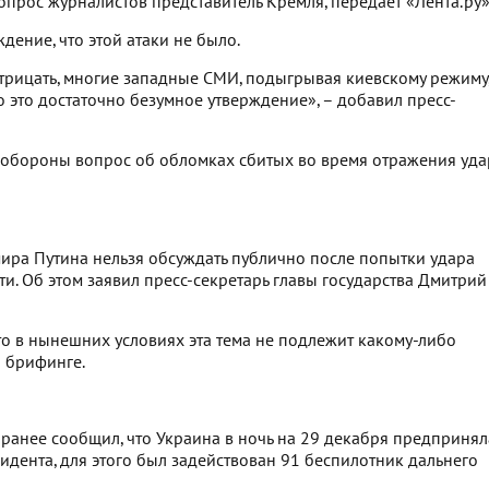
вопрос журналистов представитель Кремля, передает «Лента.ру»
дение, что этой атаки не было.
отрицать, многие западные СМИ, подыгрывая киевскому режиму
но это достаточно безумное утверждение», – добавил пресс-
 обороны вопрос об обломках сбитых во время отражения уда
ра Путина нельзя обсуждать публично после попытки удара
и. Об этом заявил пресс-секретарь главы государства Дмитрий
то в нынешних условиях эта тема не подлежит какому-либо
а брифинге.
ранее сообщил, что Украина в ночь на 29 декабря предпринял
дента, для этого был задействован 91 беспилотник дальнего