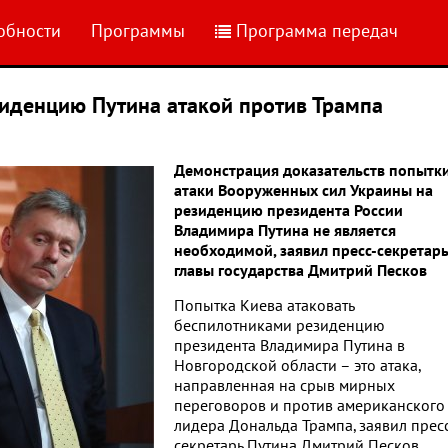
обности
Программы
Программа передач
зиденцию Путина атакой против Трампа
Демонстрация доказательств попытк
атаки Вооруженных сил Украины на
резиденцию президента России
Владимира Путина не является
необходимой, заявил пресс-секретар
главы государства Дмитрий Песков
Попытка Киева атаковать
беспилотниками резиденцию
президента Владимира Путина в
Новгородской области – это атака,
направленная на срыв мирных
переговоров и против американского
лидера Дональда Трампа, заявил прес
секретарь Путина Дмитрий Песков,