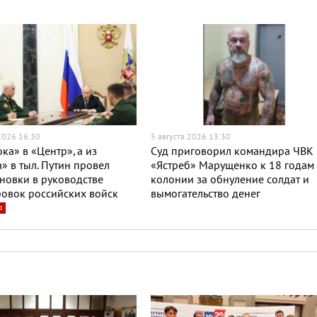
 2026 16:30
5 августа 2026 13:30
ока» в «Центр», а из
Суд приговорил командира ЧВК
» в тыл. Путин провел
«Ястреб» Марущенко к 18 годам
новки в руководстве
колонии за обнуление солдат и
овок российских войск
вымогательство денег
о