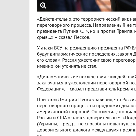
«Действительно, это террористический акт, 
переговорного процесса. Направленный не т
президента Путина <…>, но и против Трампа,
срыв...» – сказал Песков.
У атаки ВСУ на резиденцию президента РФ В
будут дипломатические последствия, заявил 
его словам, Россия ужесточит свою перегово
именно, он уточнять не стал.
«Дипломатические последствия этих действи
заключаться в ужесточении переговорной по
Федерации», – сказал представитель Кремля в
При этом Дмитрий Песков заверил, что Росси
переговорного процесса и продолжит диалог 
американской стороной. Он отметил, что диа
России и США остается доверительным. «По
(Украины, – ред.) ... не способны пошатнуть эт
доверительного диалога между двумя презид