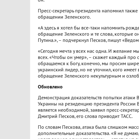
он.
Пресс-секретарь президента напомнил также
обращении Зеленского.
«А здесь я хотел бы все-таки напомнить рожд
обращение Зеленского и те слова, которые о
Путина.», – подчеркнул Песков, пишут «Ведом
«Сегодня мечта у всех нас одна. И желание м
всех. «Чтобы он умер», – скажет каждый про с
обращаемся к Богу, конечно, мы просим шире»
украинский лидер, но не уточнил, кого имеет 
обращение Зеленского некультурным и озлоб
Обновлено
Демонстрация доказательств попытки атаки 
Украины на резиденцию президента России 
является необходимой, заявил пресс-секретар
Дмитрий Песков, его слова приводит ТАСС.
По словам Пескова, атака была слишком масс
дополнительные доказательства. «Я не думаю,