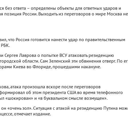
тся без ответа – определены объекты для ответных ударов и
ая позиция России. Выходить из переговоров о мире Москва не
л, что Россия готовится нанести удар по правительственным
 РБК.
ии Сергея Лаврова о попытке ВСУ атаковать резиденцию
ородской области. Сам Зеленский эти обвинения отверг. По е
ворами Киева во Флориде, прошедшими накануне.
ова, атака произошла вскоре после переговоров
нформировал об этом президента США во время телефонного
был «шокирован» и «в буквальном смысле возмущен».
 он «очень зол». Ситуация с атакой на резиденцию Путина мож
цессе, отмечает издание.