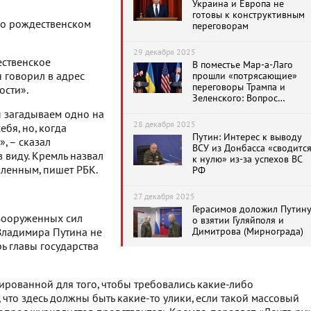
Украина и Европа не
готовы к конструктивным
 о рождественском
переговорам
29 декабря 2025
ественское
В поместье Мар-а-Лаго
н говорил в адрес
прошли «потрясающие»
переговоры Трампа и
ости».
Зеленского: Вопрос
Донбасса не решен
ы загадываем одно на
28 декабря 2025
ебя, но, когда
Путин: Интерес к выводу
, – сказал
ВСУ из Донбасса «сводитс
в виду. Кремль назвал
к нулю» из-за успехов ВС
ленным, пишет РБК.
РФ
27 декабря 2025
Герасимов доложил Путин
Вооруженных сил
о взятии Гуляйполя и
Димитрова (Мирнограда)
Владимира Путина не
ь главы государства
ированной для того, чтобы требовались какие-либо
 что здесь должны быть какие-то улики, если такой массовый