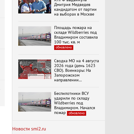
Дмитрия Медведев
кандидатом от партии
на выборах в Москве
Специальный репортаж
«Безразмерное
Площадь пожара на
Кольцо»
складе Wildberries под
Владимиром составила
100 тыс. кв. м
обновлено
К ГРАЖДАНАМ
РОССИИ! Обращение
Г.А. Зюганова,
Сводка МО на 4 августа
я
Председателя ЦК
2026 года (день 1623
КПРФ Руководителя
СВО). Военкоры: На
фракции КПРФ в
Запорожском
Государственной Думе
Документальный
направлении
РФ (28.07.2026)
фильм "Империализм и
продолжаются
террор"
столкновения в районе
у
Беспилотники ВСУ
Степногорска
ударили по складу
Wildberries под
Менять курс! В.Боглаев,
Владимиром. Начался
И.Буданов, А.Лежава,
пожар
обновлено
Н.Останина
(05.08.2026)
Новости smi2.ru