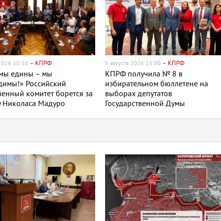
– КПРФ
– КПРФ
 2026 10:30
5 августа 2026 15:00
 мы едины – мы
КПРФ получила № 8 в
димы!» Российский
избирательном бюллетене на
енный комитет борется за
выборах депутатов
у Николаса Мадуро
Государственной Думы