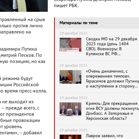
пишет РБК.
направленный на срыв
Материалы по теме
олько против лично
 направлено на
29 декабря 2025
Сводка МО на 29 декабря
2025 года (день 1404
ладимира Путина
СВО). Военкоры: В
Купянске ВС РФ
Дмитрий Песков. По
продолжат отражать
рную позицию, но как
контратаки ВСУ
29 декабря 2025
«Очень динамично, с
опережением темпов».
й режима будут
Герасимов доложил Путин
зиции Российской
о наступлении в сторону
о время пресс-колла.
Славянска
29 декабря 2025
я не выходит из
Кремль: Для прекращения
– прежде всего, с
огня ВСУ должны покинуть
Донбасс. А Запорожье и
лог президентов
Херсонская область?
добные провокации
от уровень
29 декабря 2025
ентами», – добавил
Лавров заявил, что