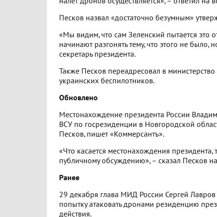
налет дронов осуществляется», – ответил на 
Песков назвал «достаточно безумным» утверж
«Мы видим, что сам Зеленский пытается это 
начинают разгонять тему, что этого не было, 
секретарь президента.
Также Песков переадресовал в министерство
украинских беспилотников.
Обновлено
Местонахождение президента России Владими
ВСУ по госрезиденции в Новгородской област
Песков, пишет «Коммерсантъ».
«Что касается местонахождения президента, 
публичному обсуждению», – сказал Песков н
Ранее
29 декабря глава МИД России Сергей Лавров 
попытку атаковать дронами резиденцию прези
действия.