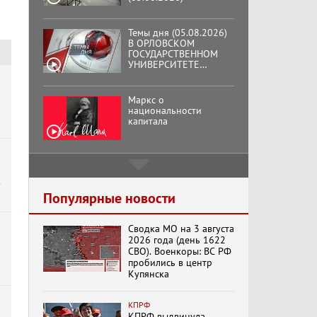
Темы дня (05.08.2026)
В ОРЛОВСКОМ
ГОСУДАРСТВЕННОМ
УНИВЕРСИТЕТЕ
ОТКРЫЛАСЬ
АУДИТОРИЯ ИМЕНИ
ЗНАМЕНИТОГО
Маркс о
ВЫПУСКНИКА,
национальности
ГЕННАДИЯ ЗЮГАНОВА.
капитала
Подмосковный
кооператор
у
Популярные новости
Сводка МО на 3 августа
Хук слева:
2026 года (день 1622
«Додоговаривались...»
СВО). Военкоры: ВС РФ
(11.06.2026)
пробились в центр
Купянска
Бренды Советской
КПРФ
эпохи "Гжель"
КПРФ выдвинула