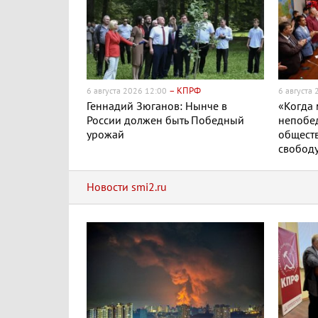
– КПРФ
6 августа 2026 12:00
6 августа
Геннадий Зюганов: Нынче в
«Когда
России должен быть Победный
непобе
урожай
обществ
свобод
Новости smi2.ru