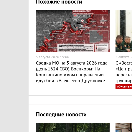
Похожие новости
5 августа 2026 19:00
5 августа
Сводка МО на 5 августа 2026 года
С «Вост
(день 1624 СВО). Военкоры: На
«Центра
Константиновском направлении
переста
идут бои в Алексеево-Дружковке
группир
обновлен
Последние новости