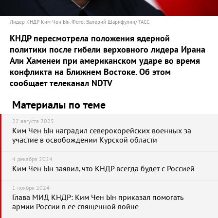
Лидер КНДР Ким Чен Ын. Фото: Валерий Шарифулин/ ТАСС
КНДР пересмотрела положения ядерной
политики после гибели верховного лидера Ирана
Али Хаменеи при американском ударе во время
конфликта на Ближнем Востоке. Об этом
сообщает телеканал NDTV
Материалы по теме
22 августа 2025
Ким Чен Ын наградил северокорейских военных за
участие в освобождении Курской области
4 декабря 2024
Ким Чен Ын заявил, что КНДР всегда будет с Россией
1 ноября 2024
Глава МИД КНДР: Ким Чен Ын приказал помогать
армии России в ее священной войне