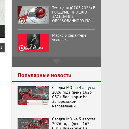
Темы дня (07.08.2026) В
ГОСДУМЕ ПРОШЛО
ЗАСЕДАНИЕ
ОБРАЗОВАННОГО ПО
ИНИЦИАТИВЕ КПРФ
ОБЩЕСТВЕННОГО
КОМИТЕТА ЗА
Маркс о характере
ОСВОБОЖДЕНИЕ
человека
ПРЕЗИДЕНТА
ВЕНЕСУЭЛЫ
1
НИКОЛАСА МАДУРО.
Подмосковный
кооператор
Популярные новости
Сводка МО на 4 августа
Хук слева: «Что и
2026 года (день 1623
требовалось доказать!»
СВО). Военкоры: На
(07.08.2026)
Запорожском
направлении
продолжаются
столкновения в районе
Бренды Советской
Сводка МО на 5 августа
Степногорска
эпохи "Гжель"
2026 года (день 1624
СВО). Военкоры: На