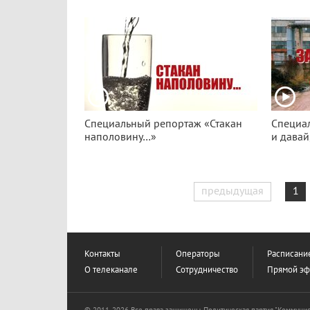
Специальный репортаж «Стакан
Специа
наполовину…»
и давай
предыдущая
1
Контакты
Операторы
Расписани
О телеканале
Сотрудничество
Прямой э