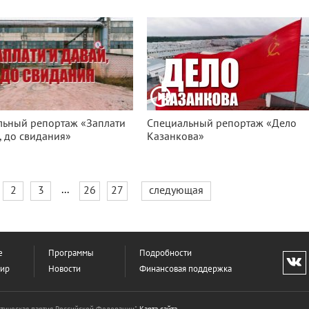
льный репортаж «Заплати
Специальный репортаж «Дело
, до свидания»
Казанкова»
...
2
3
26
27
следующая
е
Программы
Подробности
фир
Новости
Финансовая поддержка