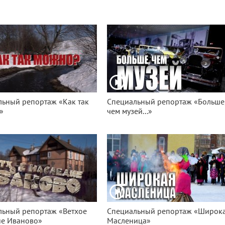
ьный репортаж «Как так
Специальный репортаж «Больше
»
чем музей...»
льный репортаж «Ветхое
Специальный репортаж «Широк
ие Иваново»
Масленица»