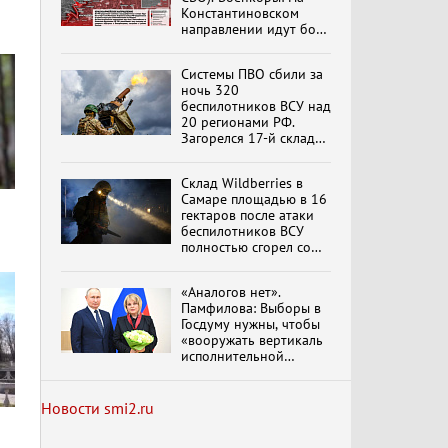
Константиновском
направлении идут бои
в Алексеево-Дружковке
Специальный репортаж
«Изменимся или
Системы ПВО сбили за
вымрем»
ночь 320
беспилотников ВСУ над
20 регионами РФ.
Загорелся 17-й склад
К ГРАЖДАНАМ
Wildberries. Сводка
РОССИИ! Обращение
ПВО на 4 августа 2026
Г.А. Зюганова,
Склад Wildberries в
года
обновлено
Председателя ЦК
Самаре площадью в 16
КПРФ Руководителя
гектаров после атаки
фракции КПРФ в
беспилотников ВСУ
Государственной Думе
Документальный
полностью сгорел со
РФ (28.07.2026)
фильм "Империализм и
всем товаром
террор"
«Аналогов нет».
Памфилова: Выборы в
Госдуму нужны, чтобы
Бить смелее!
«вооружать вертикаль
В.Баранец, В.Дандыкин,
исполнительной
А.Матвийчук, К.Сивков
власти»
(06.08.2026)
Новости smi2.ru
Темы дня (07.08.2026) В