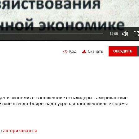
14:08
Код
Скачать
ОБСУДИТЬ
ует в экономике. в коллективе есть лидеры - американские
йские псевдо-бояре. надо укреплять коллективные формы
мо
авторизоваться