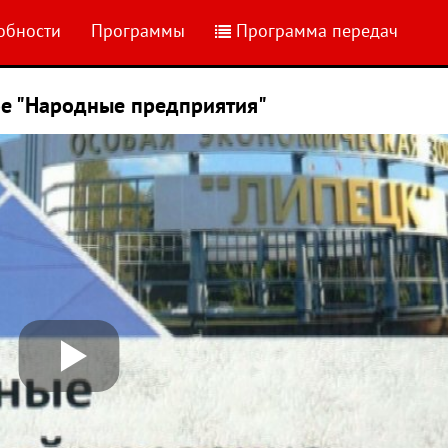
обности
Программы
Программа передач
ое "Народные предприятия"