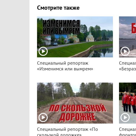
Смотрите также
Специальный репортаж
Специа
«Изменимся или вымрем»
«Безра
Специальный репортаж «По
Специа
скользкой дорожке»
фронто