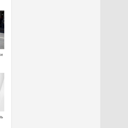
ни
ль