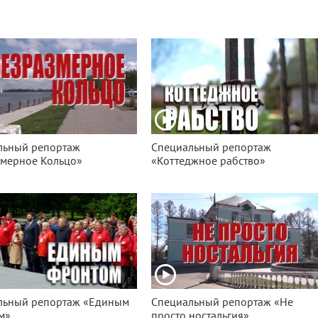
льный репортаж
Специальный репортаж
змерное Кольцо»
«Коттеджное рабство»
льный репортаж «Единым
Специальный репортаж «Не
м»
просто ностальгия»