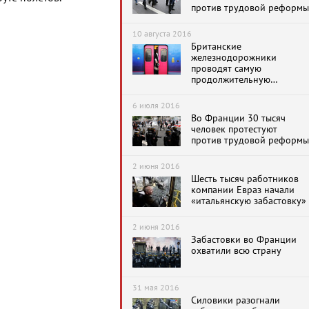
против трудовой реформы
10 августа 2016
Британские
железнодорожники
проводят самую
продолжительную
забастовку за 50 лет
6 июля 2016
Во Франции 30 тысяч
человек протестуют
против трудовой реформы
2 июня 2016
Шесть тысяч работников
компании Евраз начали
«итальянскую забастовку»
2 июня 2016
Забастовки во Франции
охватили всю страну
31 мая 2016
Силовики разогнали