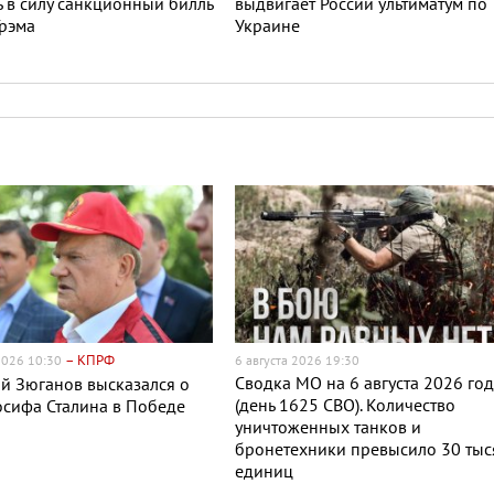
ь в силу санкционный билль
выдвигает России ультиматум по
рэма
Украине
– КПРФ
 2026 10:30
6 августа 2026 19:30
Сводка МО на 6 августа 2026 го
й Зюганов высказался о
(день 1625 СВО). Количество
сифа Сталина в Победе
уничтоженных танков и
бронетехники превысило 30 тыс
единиц