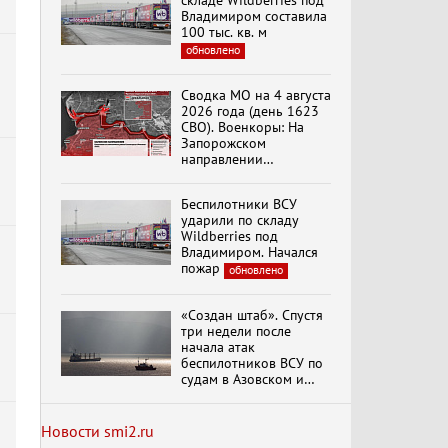
складе Wildberries под
Владимиром составила
100 тыс. кв. м
обновлено
Специальный репортаж
«Изменимся или
Сводка МО на 4 августа
вымрем»
2026 года (день 1623
СВО). Военкоры: На
Запорожском
направлении
К ГРАЖДАНАМ
продолжаются
РОССИИ! Обращение
столкновения в районе
Г.А. Зюганова,
Беспилотники ВСУ
Степногорска
Председателя ЦК
ударили по складу
КПРФ Руководителя
Wildberries под
фракции КПРФ в
Владимиром. Начался
Государственной Думе
Документальный
пожар
обновлено
РФ (28.07.2026)
фильм "Империализм и
террор"
«Создан штаб». Спустя
три недели после
начала атак
Бить смелее!
беспилотников ВСУ по
В.Баранец, В.Дандыкин,
судам в Азовском и
А.Матвийчук, К.Сивков
Черном морях
(06.08.2026)
Минтранс рассказал о
мерах по защите
Новости smi2.ru
судоходства
обновлено