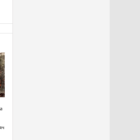
да
яч