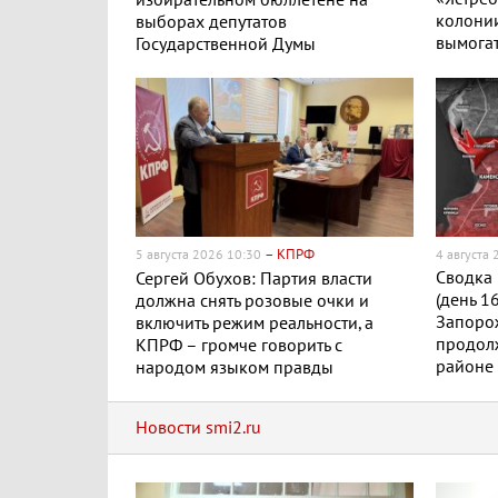
колонии
выборах депутатов
вымогат
Государственной Думы
– КПРФ
5 августа 2026 10:30
4 августа
Сводка 
Сергей Обухов: Партия власти
(день 1
должна снять розовые очки и
Запоро
включить режим реальности, а
продол
КПРФ – громче говорить с
районе 
народом языком правды
Новости smi2.ru