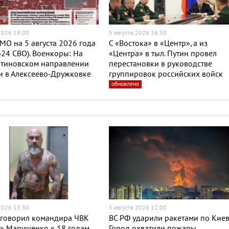
 2026 19:00
5 августа 2026 16:30
МО на 5 августа 2026 года
С «Востока» в «Центр», а из
624 СВО). Военкоры: На
«Центра» в тыл. Путин провел
нтиновском направлении
перестановки в руководстве
и в Алексеево-Дружковке
группировок российских войск
обновлено
 2026 13:30
5 августа 2026 12:00
иговорил командира ЧВК
ВС РФ ударили ракетами по Киев
» Марущенко к 18 годам
Город охватили пожары,