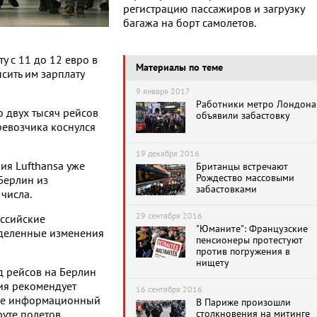
регистрацию пассажиров и загрузку
багажа на борт самолетов.
у с 11 до 12 евро в
Материалы по теме
сить им зарплату
9 января 2017
Работники метро Лондона
о двух тысяч рейсов
объявили забастовку
ревозчика коснулся
19 декабря 2016
ия Lufthansa уже
Британцы встречают
Рождество массовыми
 Берлин из
забастовками
числа.
29 сентября 2016
оссийские
"Юманите": Французские
деленные изменения
пенсионеры протестуют
против погружения в
нищету
яд рейсов на Берлин
ия рекомендует
16 сентября 2016
 ее информационный
В Париже произошли
столкновения на митинге
уте полетов.