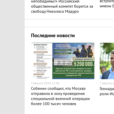
вступит
непобедимы!» Российский
имени Г
общественный комитет борется за
свободу Николаса Мадуро
Последние новости
7 августа 2026 12:00
7 августа
Собянин сообщил, что Москва
Геннади
отправила в зону проведения
роли Ио
специальной военной операции
более 100 тысяч человек