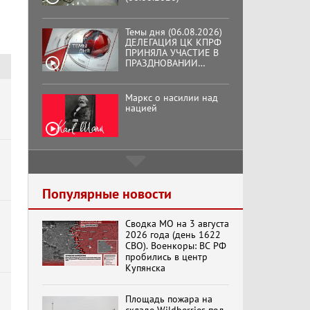
Темы дня (06.08.2026)
ДЕЛЕГАЦИЯ ЦК КПРФ
ПРИНЯЛА УЧАСТИЕ В
ПРАЗДНОВАНИИ
ВОСЕМЬДЕСЯТ
ТРЕТЬЕЙ ГОДОВЩИНЫ
ОСВОБОЖДЕНИЯ ОРЛА
Маркс о насилии над
ОТ НЕМЕЦКО-
нацией
ФАШИСТСКИХ
ЗАХВАТЧИКОВ.
Подмосковный
кооператор
Популярные новости
Сводка МО на 3 августа
Хук слева:
2026 года (день 1622
«Додоговаривались...»
СВО). Военкоры: ВС РФ
(11.06.2026)
пробились в центр
Купянска
Бренды Советской
Площадь пожара на
эпохи "Гжель"