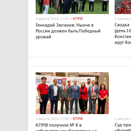
– КПРФ
6 августа 2026 12:00
5 августа
Сводка 
Геннадий Зюганов: Нынче в
(день 1
России должен быть Победный
Конста
урожай
идут бо
– КПРФ
5 августа 2026 15:00
5 августа
Суд пр
КПРФ получила № 8 в
«Ястреб
избирательном бюллетене на