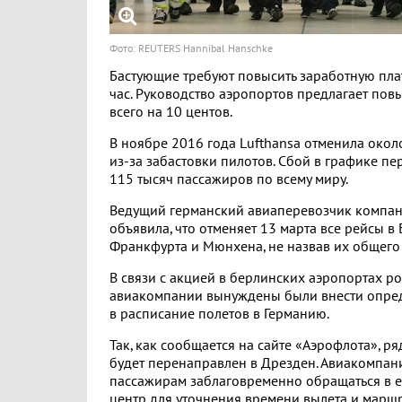
Фото: REUTERS Hannibal Hanschke
Бастующие требуют повысить заработную плат
час. Руководство аэропортов предлагает повы
всего на 10 центов.
В ноябре 2016 года Lufthansa отменила окол
из-за забастовки пилотов. Сбой в графике пе
115 тысяч пассажиров по всему миру.
Ведущий германский авиаперевозчик компан
объявила, что отменяет 13 марта все рейсы в
Франкфурта и Мюнхена, не назвав их общего 
В связи с акцией в берлинских аэропортах р
авиакомпании вынуждены были внести опре
в расписание полетов в Германию.
Так, как сообщается на сайте «Аэрофлота», р
будет перенаправлен в Дрезден. Авиакомпан
пассажирам заблаговременно обращаться в
центр для уточнения времени вылета и маршр