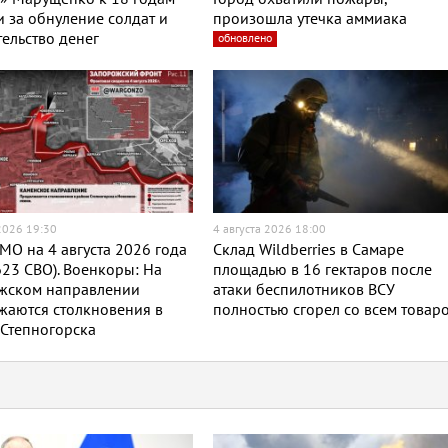
 за обнуление солдат и
произошла утечка аммиака
ельство денег
обновлено
 2026 19:30
4 августа 2026 18:00
МО на 4 августа 2026 года
Склад Wildberries в Самаре
623 СВО). Военкоры: На
площадью в 16 гектаров после
жском направлении
атаки беспилотников ВСУ
жаются столкновения в
полностью сгорел со всем товар
Степногорска