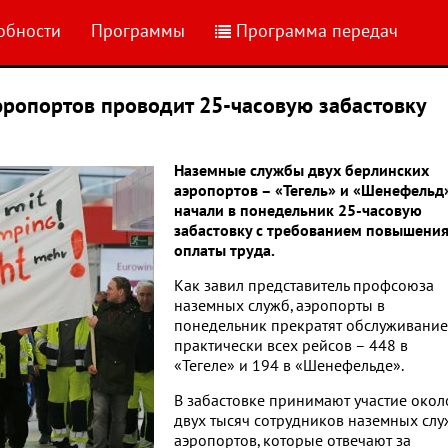
обности
Программы
Программа передач
эропортов проводит 25-часовую забастовку
Наземные службы двух берлинских
аэропортов – «Тегель» и «Шенефельд
начали в понедельник 25-часовую
забастовку с требованием повышени
оплаты труда.
Как завил представитель профсоюза
наземных служб, аэропорты в
понедельник прекратят обслуживание
практически всех рейсов – 448 в
«Тегеле» и 194 в «Шенефельде».
В забастовке принимают участие окол
двух тысяч сотрудников наземных сл
аэропортов, которые отвечают за