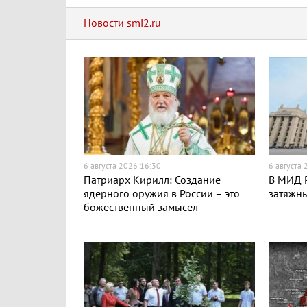
Новости smi2.ru
6 августа 2026 16:30
6 августа
Патриарх Кирилл: Создание
В МИД Р
ядерного оружия в России – это
затяжн
божественный замысел