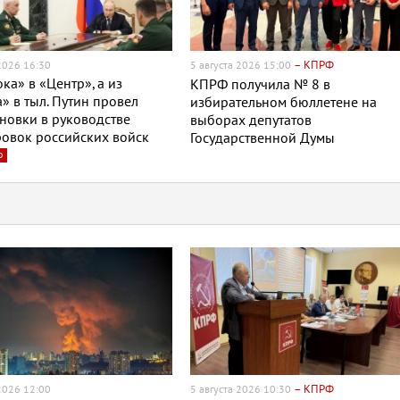
– КПРФ
 2026 16:30
5 августа 2026 15:00
ока» в «Центр», а из
КПРФ получила № 8 в
» в тыл. Путин провел
избирательном бюллетене на
новки в руководстве
выборах депутатов
овок российских войск
Государственной Думы
о
– КПРФ
 2026 12:00
5 августа 2026 10:30