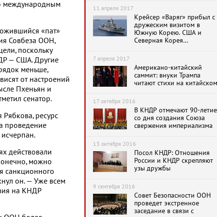
по международным
11 апреля 2017
Крейсер «Варяг» прибыл с
дружеским визитом в
ложившийся «пат»
Южную Корею. США и
Северная Корея
ия Совбеза ООН,
обменялись угрозами
цели, поскольку
7 апреля 2017
ДР — США. Другие
Американо-китайский
рядок меньше,
саммит: внуки Трампа
висят от настроений
читают стихи на китайско
ысле Пхеньян и
тметил сенатор.
17 октября 2016
В КНДР отмечают 90-летие
 Рябкова, ресурс
со дня создания Союза
на проведение
свержения империализма
 исчерпан.
13 октября 2016
иях действовали
Посол КНДР: Отношения
России и КНДР скрепляют
 конечно, можно
узы дружбы
ия санкционного
нул он. — Уже всем
9 сентября 2016
вия на КНДР
Совет Безопасности ООН
проведет экстренное
заседание в связи с