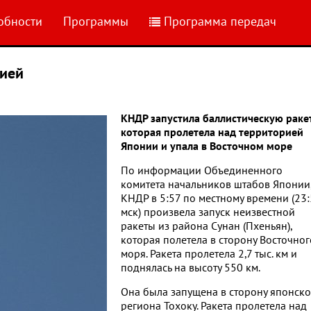
обности
Программы
Программа передач
нией
КНДР запустила баллистическую ракет
которая пролетела над территорией
Японии и упала в Восточном море
По информации Объединенного
комитета начальников штабов Японии
КНДР в 5:57 по местному времени (23:
мск) произвела запуск неизвестной
ракеты из района Сунан (Пхеньян),
которая полетела в сторону Восточног
моря. Ракета пролетела 2,7 тыс. км и
поднялась на высоту 550 км.
Она была запущена в сторону японско
региона Тохоку. Ракета пролетела над