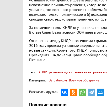
«С нашей точки зрения, в Совете Безопаснос
невозможно принимать решения, которые не 
указания, что военного решения проблемы бы
возможно только политическое и б) положен
санкции сверх тех, которые принимаются Сов
За последние годы КНДР осуществила пять яде
В ответ Совет Безопасности ООН ввел в отно
Отношения между КНДР и соседними странами 
2016 году провела успешные ядерные испытан
новые санкции. Кроме того, КНДР пригрозила 
Президент США Дональд Трамп пообещал обру
Пхеньяна.
Тэги:
КНДР
ракетные пуски
военная напряженно
Категории:
За рубежом
Военное обозрение
Рассказать друзьям
Похожие новости