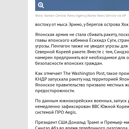
Фото: Korean Central News Agency/Korea News Service via AP
востоку от мыса Эримо, у берегов острова Хо
Японская армия не стала сбивать ракету, поск
главы японского кабмина Ёсихидэ Суги, стран
угрозы. Пентагон также не увидел угрозы дл
Северной Кореей ракете. Вместе с тем, Синдзо
намерен предпринять всё необходимое для 
безопасности японских граждан.
Как отмечает The Washington Post, такое про
КНДР запускала ракету над территорией Япон
Японское правительство призвало местных ж
предосторожности.
По данным южнокорейских военных, запуск 
немедленно зафиксирован ВВС Южной Кореи,
системой ПРО Aegis.
Президент США Дональд Трамп и Премьер-м
Синдзо Абэ во время телефонного разговора 