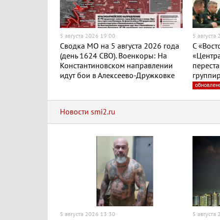
5 августа 2026 19:00
5 августа
Сводка МО на 5 августа 2026 года
С «Вост
(день 1624 СВО). Военкоры: На
«Центра
Константиновском направлении
переста
идут бои в Алексеево-Дружковке
группир
обновлен
Новости smi2.ru
5 августа 2026 13:30
5 августа