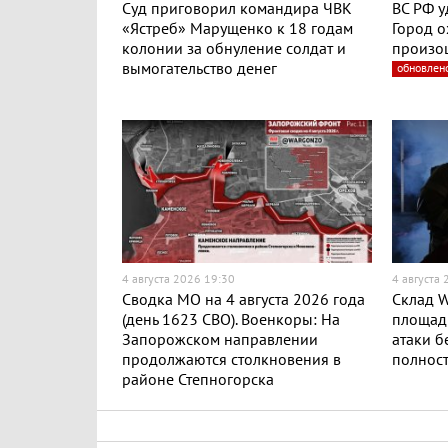
Суд приговорил командира ЧВК
ВС РФ у
«Ястреб» Марущенко к 18 годам
Город о
колонии за обнуление солдат и
произо
вымогательство денег
обновлен
4 августа 2026 19:30
4 августа
Сводка МО на 4 августа 2026 года
Склад W
(день 1623 СВО). Военкоры: На
площадь
Запорожском направлении
атаки б
продолжаются столкновения в
полност
районе Степногорска