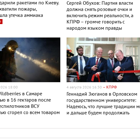
дарили ракетами по Киеву.
Сергей Обухов: Партия власти
хватили пожары,
должна снять розовые очки и
шла утечка аммиака
включить режим реальности, а
о
КПРФ – громче говорить с
народом языком правды
– КПРФ
 2026 18:00
4 августа 2026 16:30
ildberries в Самаре
Геннадий Зюганов в Орловском
ю в 16 гектаров после
государственном университете:
еспилотников ВСУ
Надеюсь, что лучшие традиции 
ью сгорел со всем товаром
и дальше будем продолжать