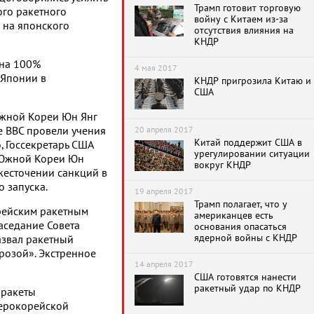
Трамп готовит торговую
го ракетного
войну с Китаем из-за
й на японского
отсутствия влияния на
КНДР
«на 100%
4 мая 2017
 Японии в
КНДР пригрозила Китаю и
США
Южной Кореи Юн Янг
20 апреля 2017
е ВВС провели учения
Китай поддержит США в
, Госсекретарь США
урегулировании ситуации
 Южной Кореи Юн
вокруг КНДР
жесточении санкций в
 запуска.
19 апреля 2017
Трамп полагает, что у
орейским ракетным
американцев есть
заседание Совета
основания опасаться
ядерной войны с КНДР
азвал ракетный
розой». Экстренное
14 апреля 2017
США готовятся нанести
ракетный удар по КНДР
 ракеты
верокорейской