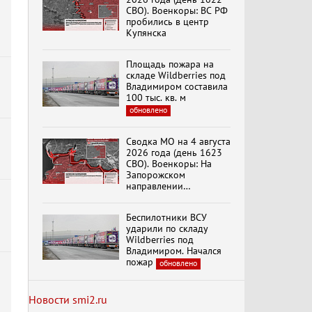
СВО). Военкоры: ВС РФ
пробились в центр
Купянска
Специальный репортаж
«Безразмерное
Площадь пожара на
Кольцо»
складе Wildberries под
Владимиром составила
100 тыс. кв. м
обновлено
К ГРАЖДАНАМ
РОССИИ! Обращение
Г.А. Зюганова,
Сводка МО на 4 августа
Председателя ЦК
2026 года (день 1623
КПРФ Руководителя
СВО). Военкоры: На
фракции КПРФ в
Запорожском
Государственной Думе
Документальный
направлении
РФ (28.07.2026)
фильм "Империализм и
продолжаются
террор"
столкновения в районе
Беспилотники ВСУ
Степногорска
ударили по складу
Wildberries под
Менять курс! В.Боглаев,
Владимиром. Начался
И.Буданов, А.Лежава,
пожар
обновлено
Н.Останина
(05.08.2026)
Новости smi2.ru