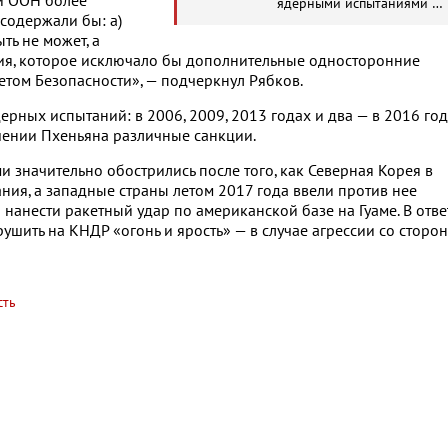
ти ООН более
ядерными испытаниями в
КНДР
содержали бы: а)
ть не может, а
ия, которое исключало бы дополнительные односторонние
етом Безопасности», — подчеркнул Рябков.
рных испытаний: в 2006, 2009, 2013 годах и два — в 2016 год
шении Пхеньяна различные санкции.
значительно обострились после того, как Северная Корея в
ия, а западные страны летом 2017 года ввели против нее
нанести ракетный удар по американской базе на Гуаме. В отве
шить на КНДР «огонь и ярость» — в случае агрессии со сторо
сть