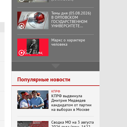
Темы дня (05.08.2026)
В ОРЛОВСКОМ
ГОСУДАРСТВЕННОМ
УНИВЕРСИТЕТЕ
ОТКРЫЛАСЬ
АУДИТОРИЯ ИМЕНИ
ЗНАМЕНИТОГО
Маркс о характере
ВЫПУСКНИКА,
человека
ГЕННАДИЯ ЗЮГАНОВА.
Подмосковный
кооператор
Популярные новости
КПРФ
Хук слева:
КПРФ выдвинула
«Додоговаривались...»
Дмитрия Медведев
(11.06.2026)
кандидатом от партии
на выборах в Москве
Бренды Советской
Сводка МО на 3 августа
эпохи "Гжель"
2026 года (день 1622