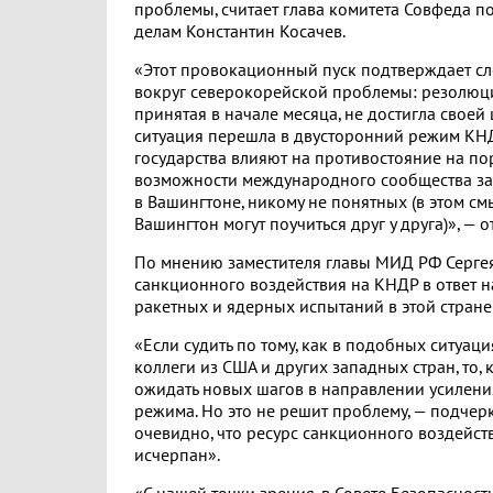
проблемы, считает глава комитета Совфеда 
делам Константин Косачев.
«Этот провокационный пуск подтверждает с
вокруг северокорейской проблемы: резолюц
принятая в начале месяца, не достигла своей 
ситуация перешла в двусторонний режим КН
государства влияют на противостояние на по
возможности международного сообщества за
в Вашингтоне, никому не понятных (в этом см
Вашингтон могут поучиться друг у друга)», — о
По мнению заместителя главы МИД РФ Сергея
санкционного воздействия на КНДР в ответ 
ракетных и ядерных испытаний в этой стране
«Если судить по тому, как в подобных ситуац
коллеги из США и других западных стран, то,
ожидать новых шагов в направлении усилен
режима. Но это не решит проблему, — подчерк
очевидно, что ресурс санкционного воздейст
исчерпан».