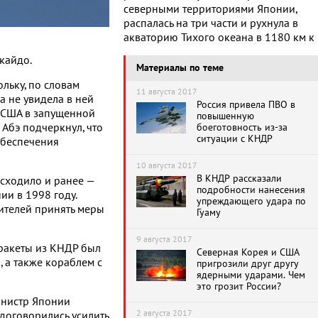
северными территориями Японии,
распалась на три части и рухнула в
акваторию Тихого океана в 1180 км к
ккайдо.
Материалы по теме
ольку, по словам
11 августа 2017
а не увидела в ней
Россия привела ПВО в
я США в запущенной
повышенную
 Абэ подчеркнул, что
боеготовность из-за
ситуации с КНДР
обеспечения
10 августа 2017
В КНДР рассказали
исходило и ранее —
подробности нанесения
ии в 1998 году.
упреждающего удара по
ителей принять меры
Гуаму
9 августа 2017
ракеты из КНДР был
Северная Корея и США
 а также кораблем с
пригрозили друг другу
ядерными ударами. Чем
это грозит России?
инистр Японии
2 августа 2017
договорились усилить