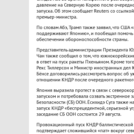
давление на Северную Корею после очередно
запуска. Об этом сообщает Reuters со ссылко
премьер-министра.
По словам Абэ, Трамп также заявил, что США 
поддерживают Японию», и пообещал помочь
обеспечении обороноспособности страны.
Представитель администрации Президента 
Чан также сообщил о том, что южнокорейски
в ответ на пуск ракеты Пхеньяном. Кроме того
Рекс Тиллерсон и Министр иностранных дел
Бёнсе договорились рассмотреть вопрос об у
отношении КНДР после очередного ракетного
Япония выразила протест в связи с северок
запуском и потребовала созвать экстренное 
Безопасности (СБ) ООН. Ёсихидэ Суга также н
запуск КНДР «беспрецедентной, серьезной уг
заседание СБ ООН состоится 29 августа.
Провокационный пуск КНДР баллистической
подтверждает сложившийся «пат» вокруг се